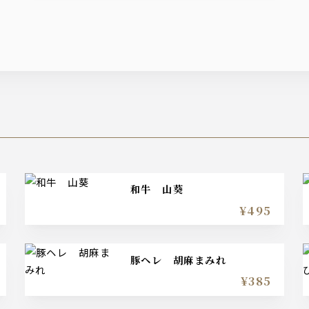
和牛 山葵
¥495
豚ヘレ 胡麻まみれ
¥385