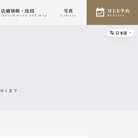
店舗情報・地図
写真
WEB予約
e information and map
gallery
reserve
日本語
Select
心ゆくまで