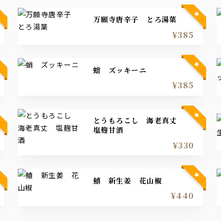
万願寺唐辛子 とろ湯葉
¥385
蛸 ズッキーニ
¥385
とうもろこし 海老真丈
塩麹甘酒
¥330
鱚 新生姜 花山椒
¥440