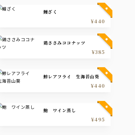
鰻ざく
¥440
鶏ささみココナッツ
¥385
鯵レアフライ 生海苔山葵
¥440
鮑 ワイン蒸し
¥495