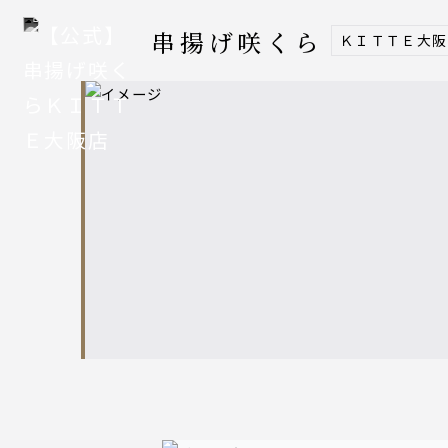
串揚げ咲くら
ＫＩＴＴＥ大阪