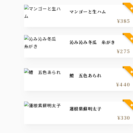
マンゴーと生ハム
¥385
沁み沁み冬瓜 糸がき
¥275
鱧 五色あられ
¥440
蓮根紫蘇明太子
¥330