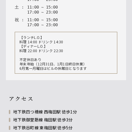
土
:
11
:
00
~
15
:
00
17
:
00
~
23
:
00
祝
:
11
:
00
~
15
:
00
17
:
00
~
23
:
00
【ランチL.O.】
料理 14:00 ドリンク 14:30
【ディナーL.O.】
料理 22:00 ドリンク 22:30
不定休日あり
年末年始（12月31日、1月1日終日休業）
6月第一月曜日はビルの休館日となります
アクセス
地下鉄四つ橋線 西梅田駅 徒歩1分
地下鉄御堂筋線 梅田駅 徒歩3分
地下鉄谷町線 東梅田駅 徒歩5分