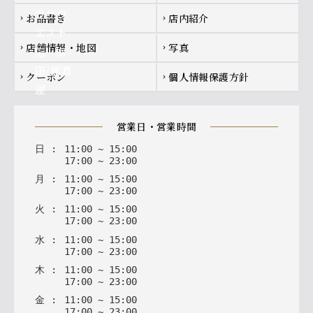
お品書き
店内紹介
chevron_right
chevron_right
店舗情報・地図
写真
chevron_right
chevron_right
クーポン
個人情報保護方針
chevron_right
chevron_right
営業日・営業時間
日
:
11
:
00
~
15
:
00
17
:
00
~
23
:
00
月
:
11
:
00
~
15
:
00
17
:
00
~
23
:
00
火
:
11
:
00
~
15
:
00
17
:
00
~
23
:
00
水
:
11
:
00
~
15
:
00
17
:
00
~
23
:
00
木
:
11
:
00
~
15
:
00
17
:
00
~
23
:
00
金
:
11
:
00
~
15
:
00
17
:
00
~
23
:
00