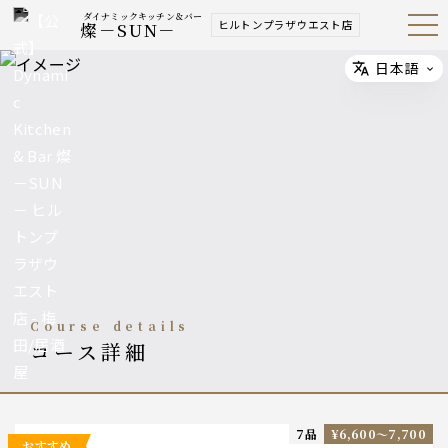
ダイナミックキッチン＆バー
ヒルトンプラザウエスト店
燦－SUN－
Open
Navig
ation
Menu
日本語
Select
course details
コース詳細
7品
¥6,600〜7,700
おすすめ