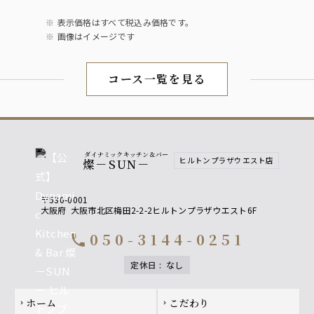
表示価格はすべて税込み価格です。
画像はイメージです
コース一覧を見る
ダイナミックキッチン＆バー
ヒルトンプラザウエスト店
燦－SUN－
〒530-0001
大阪府
大阪市北区梅田2-2-2ヒルトンプラザウエスト6F
050-3144-0251
call
定休日
:
なし
Footer navigation
ホーム
こだわり
chevron_right
chevron_right