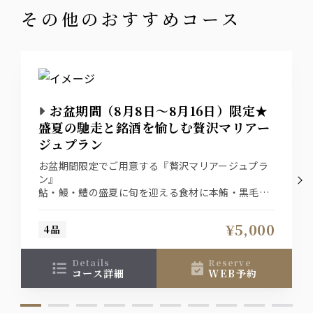
その他のおすすめコース
ワイン
ラルス スプマンテ（泡）
ヴィッラ・ビアンキロッソ（赤）
ヴィッラ・ビアンキビアンコ（白）
ウィスキー
お盆期間（8月8日～8月16日）限定★
ジム・ビーム
盛夏の馳走と銘酒を愉しむ贅沢マリアー
ジュプラン
サワー
お盆期間限定でご用意する『贅沢マリアージュプラ
レモンサワー/グレープフルーツサワー/梅酒
ン』
鮎・鰻・鱧の盛夏に旬を迎える食材に本鮪・黒毛和
ソフトドリンク
牛を堪能。
合わせるお酒はプレミアムウイスキー（山崎or白州
ウーロン茶/オレンジ/グレープフルーツ
¥5,000
4品
のハイボール）と日本酒（獺祭）をご用意。
料理とドリンク（各1杯ずつ）込みで5,000円でご提
ノンアルコール
供いたします。
details
reserve
※8月8日～8月16日までの限定プランです。
コース詳細
WEB予約
ノンアルコールビアテイスト飲料オールフリー