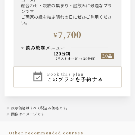
顔合わせ・親族の集まり・昼飲みに最適なプラ
ンです。
ご両家の縁を結ぶ晴れの日にぜひご利用くださ
い。
7,700
¥
飲み放題メニュー
120分制
20品
（
ラストオーダー
:
30分前
）
ビール
book this plan
このプランを予約する
ザ・プレミアム・モルツ中瓶
焼酎
芋焼酎/麦焼酎
表示価格はすべて税込み価格です。
画像はイメージです
日本酒
黒獅子（燗）/千秋蔵（冷酒）
other recommended courses