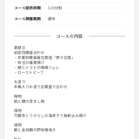
コース提供時間
120分制
コース開催期間
通年
コースの内容
夏献立
前菜四種盛合わせ
・京都府鹿島屋豆腐店「寄せ豆腐」
・枝豆の薩摩揚げ
・蛸とトマトの檸檬ジュレ
・ローストビーフ
お造り
本鮪入りお造り五種盛り合わせ
椀物
蛤と鱧の澄まし椀
揚物
万願寺とうがらしの海老すり身射込み揚げ
焼物
鮑と金目鯛の肝味噌焼き