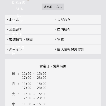
定休日
:
なし
Footer navigation
ホーム
こだわり
chevron_right
chevron_right
お品書き
店内紹介
chevron_right
chevron_right
店舗情報・地図
写真
chevron_right
chevron_right
クーポン
個人情報保護方針
chevron_right
chevron_right
営業日・営業時間
日
:
11
:
00
~
15
:
00
17
:
00
~
23
:
00
月
:
11
:
00
~
15
:
00
17
:
00
~
23
:
00
火
:
11
:
00
~
15
:
00
17
:
00
~
23
:
00
水
:
11
:
00
~
15
:
00