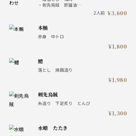
・剣先烏賊 肝醤油
・間八 胡麻刺し
¥3,600
2人前
・真鯛薄造り 檸檬ジュレ
本鮪
赤身 中トロ
¥1,800
鱧
落とし 焼霜造り
¥1,980
剣先烏賊
糸造り 下足炙り とんび
¥1,300
水蛸 たたき