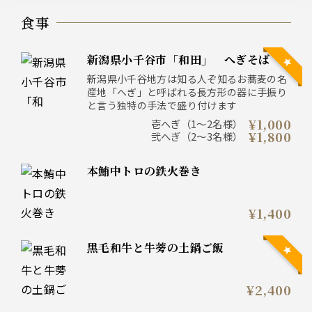
食事
新潟県小千谷市「和田」 へぎそば
新潟県小千谷地方は知る人ぞ知るお蕎麦の名
産地「へぎ」と呼ばれる長方形の器に手振り
と言う独特の手法で盛り付けます
¥1,000
壱へぎ（1～2名様）
¥1,800
弐へぎ（2～3名様）
本鮪中トロの鉄火巻き
¥1,400
黒毛和牛と牛蒡の土鍋ご飯
¥2,400