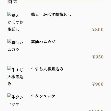
酒菜
鶏天 かぼす胡椒卸し
¥800
雲仙ハムカツ
¥950
牛すじ大根煮込み
¥900
牛タンユッケ