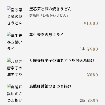
空芯菜と豚の焼きうどん
群馬県「ひもかわうどん」
¥1,000
葉生姜巻き鯵フライ
¥980
3本
万願寺唐辛子の海老すり身射込み揚げ
¥880
烏賊肝醤油のさつま揚げ
¥850
2個