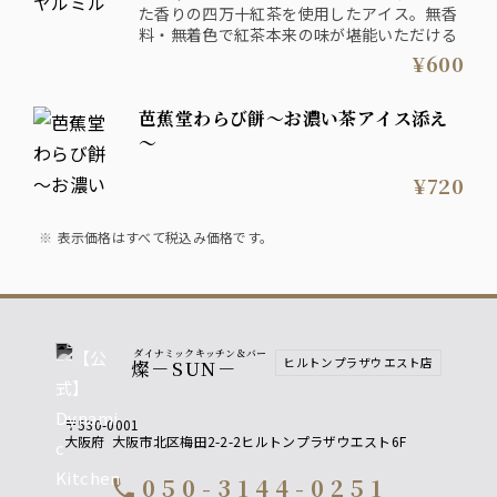
た香りの四万十紅茶を使用したアイス。無香
料・無着色で紅茶本来の味が堪能いただける
¥600
芭蕉堂わらび餅～お濃い茶アイス添え
～
¥720
表示価格はすべて税込み価格です。
ダイナミックキッチン＆バー
ヒルトンプラザウエスト店
燦－SUN－
〒530-0001
大阪府
大阪市北区梅田2-2-2ヒルトンプラザウエスト6F
050-3144-0251
call