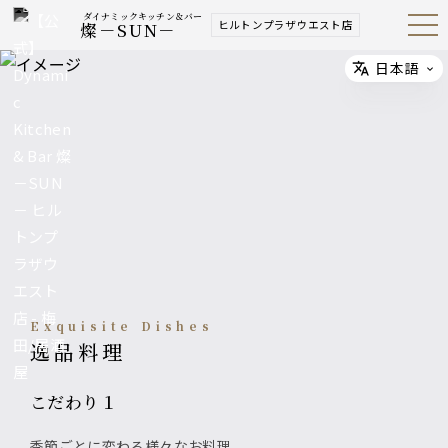
ダイナミックキッチン＆バー
ヒルトンプラザウエスト店
燦－SUN－
Open
Navig
ation
Menu
日本語
Select
Exquisite Dishes
逸品料理
こだわり１
季節ごとに変わる様々なお料理