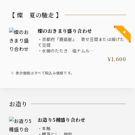
【 燦 夏の馳走 】
燦のおきまり盛り合わせ
・京都府『鹿島屋』 寄せ豆腐または揚げた
て豆腐
・水蛸のたたき 塩ナムル
・鱧皮の土佐酢なます
¥1,600
・枝豆の掻き揚げ
・佐土原ナスの青唐味噌焼き
表示価格はすべて税込み価格です。
お造り
お造り5種盛り合わせ
・本鮪
・鱧落とし 梅肉