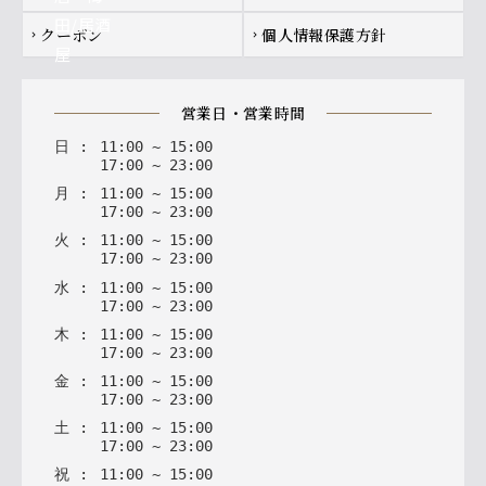
クーポン
個人情報保護方針
chevron_right
chevron_right
営業日・営業時間
日
:
11
:
00
~
15
:
00
17
:
00
~
23
:
00
月
:
11
:
00
~
15
:
00
17
:
00
~
23
:
00
火
:
11
:
00
~
15
:
00
17
:
00
~
23
:
00
水
:
11
:
00
~
15
:
00
17
:
00
~
23
:
00
木
:
11
:
00
~
15
:
00
17
:
00
~
23
:
00
金
:
11
:
00
~
15
:
00
17
:
00
~
23
:
00
土
:
11
:
00
~
15
:
00
17
:
00
~
23
:
00
祝
:
11
:
00
~
15
:
00