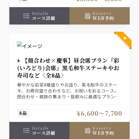
details
reserve
コース詳細
WEB予約
【顔合わせ×慶事】昼会席プラン『彩
(いろどり)会席』黒毛和牛ステーキやお
寿司など〈全8品〉
華やかな前菜4種盛りやお造り、黒毛和牛のステー
キ、お寿司盛り合わせなど、お祝いを彩るコース。
顔合わせ・親族の集まり・昼飲みに最適なプランで
す。
ご両家の縁を結ぶ晴れの日にぜひご利用ください。
¥6,600〜7,700
8品
【料理のみ 6,600円（税込）】
【スタンダード飲み放題付 7,700円（税込）】
details
reserve
コース詳細
WEB予約