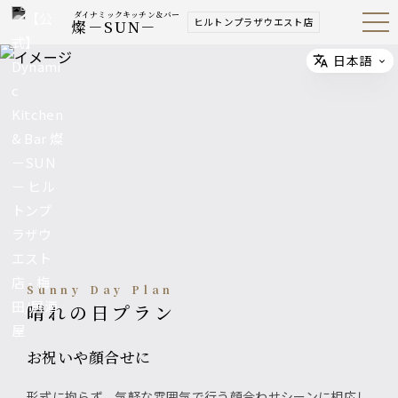
ダイナミックキッチン＆バー
ヒルトンプラザウエスト店
燦－SUN－
Open
Navig
ation
Menu
日本語
Select
Sunny Day Plan
晴れの日プラン
お祝いや顔合せに
形式に拘らず、気軽な雰囲気で行う顔合わせシーンに相応し