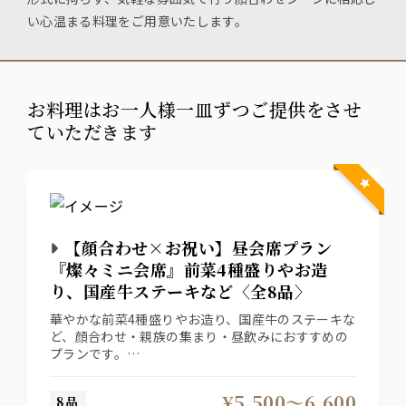
い心温まる料理をご用意いたします。
お料理はお一人様一皿ずつご提供をさせ
ていただきます
【顔合わせ×お祝い】昼会席プラン
『燦々ミニ会席』前菜4種盛りやお造
り、国産牛ステーキなど〈全8品〉
華やかな前菜4種盛りやお造り、国産牛のステーキな
ど、顔合わせ・親族の集まり・昼飲みにおすすめの
プランです。
ご両家の縁を結ぶ晴れの日にぜひご利用ください。
【料理のみ 5,500円（税込）】
¥5,500〜6,600
8品
【スタンダード飲み放題付 6,600円（税込）】