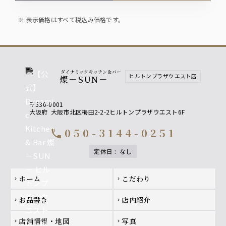
表示価格はすべて税込み価格です。
ダイナミックキッチン＆バー
ヒルトンプラザウエスト店
燦－SUN－
〒530-0001
大阪府
大阪市北区梅田2-2-2ヒルトンプラザウエスト6F
050-3144-0251
call
定休日
:
なし
Footer navigation
ホーム
こだわり
chevron_right
chevron_right
お品書き
店内紹介
chevron_right
chevron_right
店舗情報・地図
写真
chevron_right
chevron_right