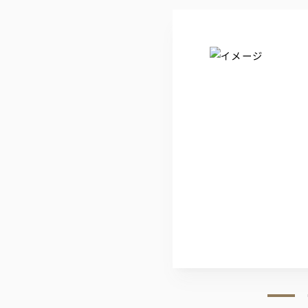
ウーロン茶/オレンジ/グレープフ
ノンアルコール
ノンアルコールビアテイスト飲料