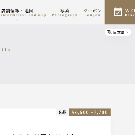
店舗情報・地図
写真
クーポン
W
e information and map
photograph
coupon
res
日本語
Select
ails
細
8品
¥6,600〜7,700