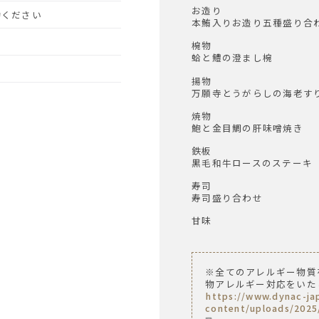
お造り
予約ください
本鮪入りお造り五種盛り合
椀物
蛤と鱧の澄まし椀
揚物
万願寺とうがらしの海老す
焼物
鮑と金目鯛の肝味噌焼き
鉄板
黒毛和牛ロースのステーキ
寿司
寿司盛り合わせ
甘味
※全てのアレルギー物質
物アレルギー対応をいた
https://www.dynac-j
content/uploads/