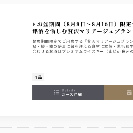
ルーツ
お盆期間（8月8日～8月16日）限
オールフリー
銘酒を愉しむ贅沢マリアージュプラン
お盆期間限定でご用意する『贅沢マリアージュプラ
鮎・鰻・鱧の盛夏に旬を迎える食材に本鮪・黒毛和
合わせるお酒はプレミアムウイスキー（山崎or白州
酒（獺祭）をご用意。
料理とドリンク（各1杯ずつ）込みで5,000円でご
※8月8日～8月16日までの限定プランです。
4品
details
コース詳細