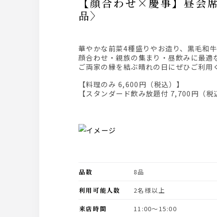
【顔合わせ×慶事】昼会席プラン『彩(いろどり)会席』黒毛和牛ステーキやお寿司など〈全8
品〉
華やかな前菜4種盛りやお造り、黒毛和
顔合わせ・親族の集まり・昼飲みに最適
ご両家の縁を結ぶ晴れの日にぜひご利用
【料理のみ 6,600円（税込）】
【スタンダード飲み放題付 7,700円（税
品数
8品
利用可能人数
2名様以上
来店時間
11:00〜15:00