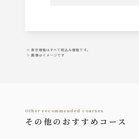
焼酎
芋焼酎/麦焼酎
日本酒
黒獅子（燗）/千秋蔵（冷酒）
表示価格はすべて税込み価格です。
ワイン
画像はイメージです
ラルス スプマンテ（泡）
ヴィッラ・ビアンキロッソ（赤）
ヴィッラ・ビアンキビアンコ（白）
ウィスキー
ジム・ビーム
サワー
other recommended courses
レモンサワー/グレープフルーツサ
その他のおすすめコース
ソフトドリンク