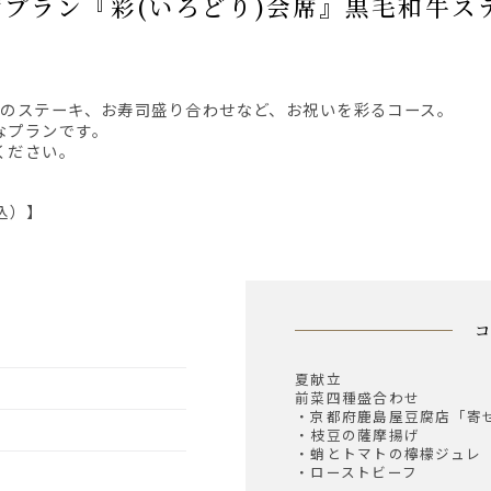
牛のステーキ、お寿司盛り合わせなど、お祝いを彩るコース。
なプランです。
ください。
込）】
夏献立
前菜四種盛合わせ
・京都府鹿島屋豆腐店「寄
・枝豆の薩摩揚げ
・蛸とトマトの檸檬ジュレ
・ローストビーフ