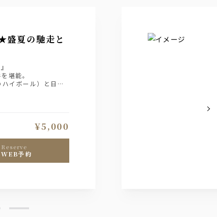
定★盛夏の馳走と
ン』
牛を堪能。
のハイボール）と日本
提供いたします。
¥5,000
reserve
WEB予約