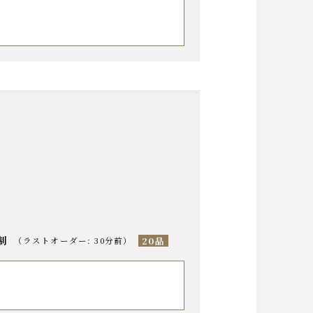
分制
20品
（
ラストオーダー
:
30分前
）