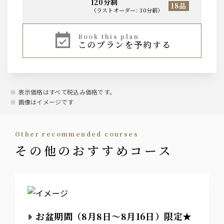
120分制
18品
（
ラストオーダー
:
30分前
）
ビール
book this plan
このプランを予約する
ザ・プレミアム・モルツ中瓶
ウィスキー
ジム・ビーム
表示価格はすべて税込み価格です。
画像はイメージです
焼酎
芋焼酎・麦焼酎
other recommended courses
その他のおすすめコース
日本酒
夏酒
冷 和歌山県 紀土 KID 夏ノ疾風
冷 兵庫県 播州一献 夏辛
冷 富山県 羽根屋 夏
燗 京都府 黒獅子
お盆期間（8月8日～8月16日）限定★
サワー