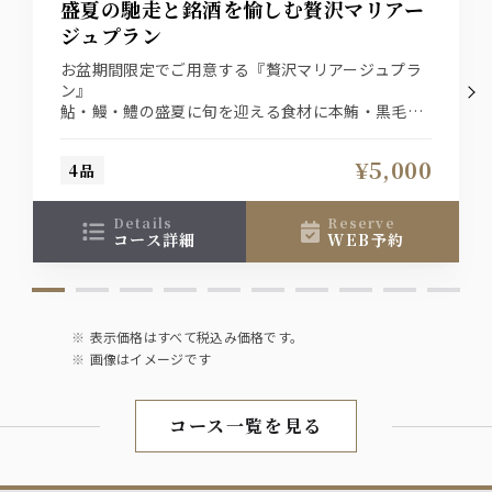
盛夏の馳走と銘酒を愉しむ贅沢マリアー
レモンサワー
ジュプラン
グレープフルーツサワー
トマトサワー
お盆期間限定でご用意する『贅沢マリアージュプラ
柚子サワー
ン』
南高梅梅酒
鮎・鰻・鱧の盛夏に旬を迎える食材に本鮪・黒毛和
牛を堪能。
ソフトドリンク
合わせるお酒はプレミアムウイスキー（山崎or白州
¥5,000
4品
のハイボール）と日本酒（獺祭）をご用意。
ウーロン茶
料理とドリンク（各1杯ずつ）込みで5,000円でご提
オレンジ
グレープフルーツ
供いたします。
details
reserve
ペプシコーラ
※8月8日～8月16日までの限定プランです。
コース詳細
WEB予約
ジンジャーエール
ノンアルコール
ノンアルコールビアテイスト飲料オールフリー
表示価格はすべて税込み価格です。
画像はイメージです
コース一覧を見る