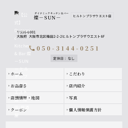
ダイナミックキッチン＆バー
ヒルトンプラザウエスト店
燦－SUN－
〒530-0001
大阪府
大阪市北区梅田2-2-2ヒルトンプラザウエスト6F
050-3144-0251
call
定休日
:
なし
Footer navigation
ホーム
こだわり
chevron_right
chevron_right
お品書き
店内紹介
chevron_right
chevron_right
店舗情報・地図
写真
chevron_right
chevron_right
クーポン
個人情報保護方針
chevron_right
chevron_right