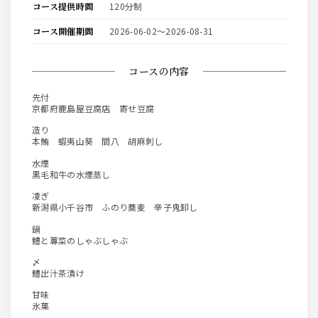
コース提供時間
120分制
コース開催期間
2026-06-02〜2026-08-31
コースの内容
先付
京都府鹿島屋豆腐店 寄せ豆腐
造り
本鮪 蝦夷山葵 間八 胡麻刺し
水煙
黒毛和牛の水煙蒸し
凌ぎ
新潟県小千谷市 ふのり蕎麦 辛子鬼卸し
鍋
鱧と蓴菜のしゃぶしゃぶ
〆
鱧出汁茶漬け
甘味
氷菓