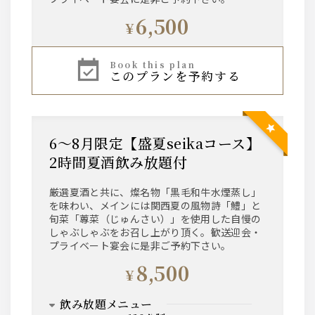
6,500
¥
book this plan
このプランを予約する
6～8月限定【盛夏seikaコース】
2時間夏酒飲み放題付
厳選夏酒と共に、燦名物「黒毛和牛水煙蒸し」
を味わい、メインには関西夏の風物詩「鱧」と
旬菜「蓴菜（じゅんさい）」を使用した自慢の
しゃぶしゃぶをお召し上がり頂く。歓送迎会・
プライベート宴会に是非ご予約下さい。
8,500
¥
飲み放題メニュー