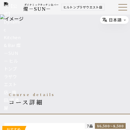
ダイナミックキッチン＆バー
ヒルトンプラザウエスト店
燦－SUN－
Open
Navig
ation
Menu
日本語
Select
course details
コース詳細
7品
¥6,500〜8,500
おすすめ