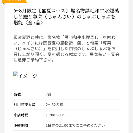
6~8月限定【盛夏コース】燦名物黒毛和牛水煙蒸
しと鱧と蓴菜（じゅんさい）のしゃぶしゃぶを
堪能〈全7品〉
厳選夏酒と共に、燦名物「黒毛和牛水煙蒸し」を味わ
い、メインには関西夏の風物詩「鱧」と旬菜「蓴菜
（じゅんさい）」を使用した自慢のしゃぶしゃぶをお
召し上がり頂く。夏を感じる献立です。暑気払い・宴会
に是非ご予約下さい。
品数
7品
利用可能人数
2〜32名様
来店時間
17:00〜23:00
予約期限
1日前の21:00までにご予約ください