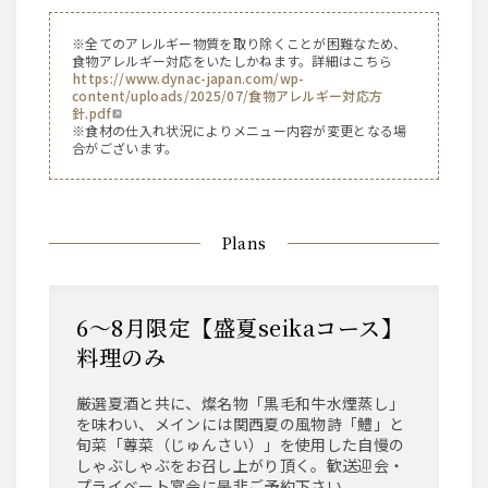
※全てのアレルギー物質を取り除くことが困難なため、
食物アレルギー対応をいたしかねます。詳細はこちら
https://www.dynac-japan.com/wp-
content/uploads/2025/07/食物アレルギー対応方
針.pdf
※食材の仕入れ状況によりメニュー内容が変更となる場
合がございます。
Plans
6～8月限定【盛夏seikaコース】
料理のみ
厳選夏酒と共に、燦名物「黒毛和牛水煙蒸し」
を味わい、メインには関西夏の風物詩「鱧」と
旬菜「蓴菜（じゅんさい）」を使用した自慢の
しゃぶしゃぶをお召し上がり頂く。歓送迎会・
プライベート宴会に是非ご予約下さい。