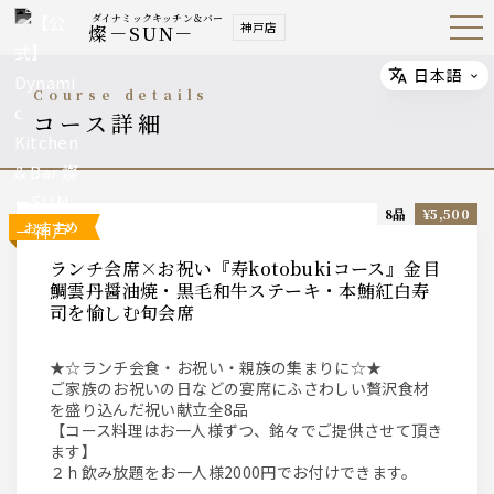
ダイナミックキッチン＆バー
神戸店
燦－SUN－
Open
Navig
ation
Menu
日本語
Select
course details
コース詳細
8品
¥5,500
おすすめ
ランチ会席×お祝い『寿kotobukiコース』金目
鯛雲丹醤油焼・黒毛和牛ステーキ・本鮪紅白寿
司を愉しむ旬会席
★☆ランチ会食・お祝い・親族の集まりに☆★
ご家族のお祝いの日などの宴席にふさわしい贅沢食材
を盛り込んだ祝い献立全8品
【コース料理はお一人様ずつ、銘々でご提供させて頂き
ます】
２ｈ飲み放題をお一人様2000円でお付けできます。