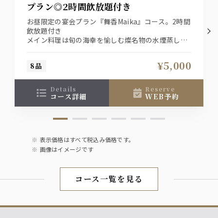
プラン◎2時間飲放題付き
お昼限定の宴会プラン『舞香Maika』コース。2時間
飲放題付き
メイン料理は旬の海幸を愉しむ燦名物の水煙蒸しと
国産牛をご用意致します。
同窓会や送別会・歓迎会、各種お集まりにぜひ、ご
¥5,000
8品
利用下さいませ。
※季節により料理内容は変更いたします
details
reserve
コース詳細
WEB予約
表示価格はすべて税込み価格です。
画像はイメージです
コース一覧を見る