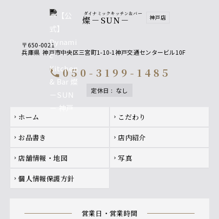
ダイナミックキッチン＆バー
神戸店
燦－SUN－
〒650-0021
兵庫県
神戸市中央区三宮町1-10-1神戸交通センタービル10F
050-3199-1485
call
定休日
:
なし
Footer navigation
ホーム
こだわり
chevron_right
chevron_right
お品書き
店内紹介
chevron_right
chevron_right
店舗情報・地図
写真
chevron_right
chevron_right
個人情報保護方針
chevron_right
営業日・営業時間