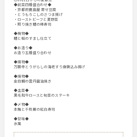
◆前菜四種盛合わせ◆
・京都府鹿島屋 寄せ豆腐
・とうもろこしのさつま揚げ
・ローストビーフと夏野菜
・照り焼き鱧の棒寿司
◆椀物◆
鱧と蛤のすまし仕立て
◆お造り◆
お造り五種盛り合わせ
◆揚物◆
万願寺とうがらしの海老すり身鋳込み揚げ
◆焼物◆
金目鯛の雲丹醤油焼き
◆主菜◆
黒毛和牛ロースと旬菜のステーキ
◆〆物◆
本鮪と千枚蕪の紅白寿司
◆甘味◆
氷菓