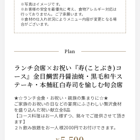
※写真はイメージです。
※お客様の安全を最優先に考え、食物アレルギー対応は
行っておりません。ご了承願います。
※食材の仕入れ状況によりメニュー内容が変更となる場
合がございます。
Plan
ランチ会席×お祝い『寿(ことぶき)コ
ース』金目鯛雲丹醤油焼・黒毛和牛ス
テーキ・本鮪紅白寿司を愉しむ旬会席
★☆ランチ会食・お祝い・親族の集まりに☆★
ご家族のお祝いの日などの宴席にふさわしい贅沢食材
を盛り込んだ祝い献立全8品
【コース料理はお一人様ずつ、銘々でご提供させて頂き
ます】
２ｈ飲み放題をお一人様2000円でお付けできます。
5,500