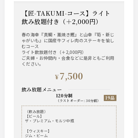
【匠-TAKUMI-コース】ライト
飲み放題付き（＋2,000円）
春の海幸『真鯛・藁焼き鰹』と山幸『筍・新じ
ゃがいも』に国産牛フィレ肉のステーキを愉し
むコース
ライト飲放題付き（＋2,000円）
ご夫婦・お仲間内・会食などに是非ともご利用
ください。
7,500
¥
飲み放題メニュー
120分制
19品
（
ラストオーダー
:
30分前
）
（飲み放題）
【ビール】
ザ・プレミアム・モルツ中瓶
【ウィスキー】
ジム・ビーム