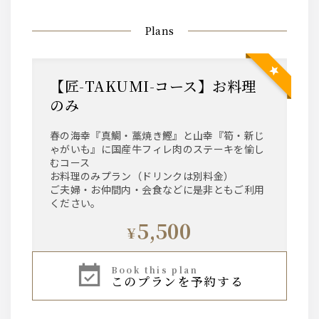
Plans
【匠-TAKUMI-コース】お料理
のみ
春の海幸『真鯛・藁焼き鰹』と山幸『筍・新じ
ゃがいも』に国産牛フィレ肉のステーキを愉し
むコース
お料理のみプラン（ドリンクは別料金）
ご夫婦・お仲間内・会食などに是非ともご利用
ください。
5,500
¥
book this plan
このプランを予約する