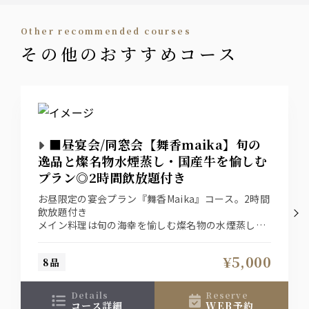
other recommended courses
その他のおすすめコース
■昼宴会/同窓会【舞香maika】旬の
逸品と燦名物水煙蒸し・国産牛を愉しむ
プラン◎2時間飲放題付き
お昼限定の宴会プラン『舞香Maika』コース。2時間
飲放題付き
メイン料理は旬の海幸を愉しむ燦名物の水煙蒸しと
国産牛をご用意致します。
同窓会や送別会・歓迎会、各種お集まりにぜひ、ご
¥5,000
8品
利用下さいませ。
※季節により料理内容は変更いたします
details
reserve
コース詳細
WEB予約