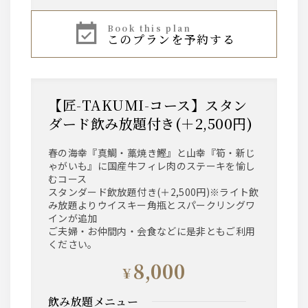
book this plan
このプランを予約する
【匠-TAKUMI-コース】スタン
ダード飲み放題付き(＋2,500円)
春の海幸『真鯛・藁焼き鰹』と山幸『筍・新じ
ゃがいも』に国産牛フィレ肉のステーキを愉し
むコース
スタンダード飲放題付き(＋2,500円)※ライト飲
み放題よりウイスキー角瓶とスパークリングワ
インが追加
ご夫婦・お仲間内・会食などに是非ともご利用
ください。
8,000
¥
飲み放題メニュー