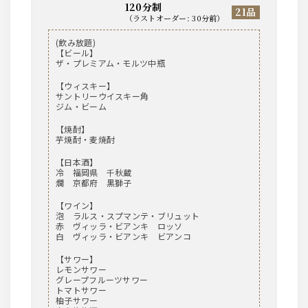
120分制
21品
（
ラストオーダー
:
30分前
）
(飲み放題)
【ビール】
ザ・プレミアム・モルツ中瓶
【ウィスキー】
サントリーウイスキー角
ジム・ビーム
【焼酎】
芋焼酎・麦焼酎
【日本酒】
冷 福岡県 千秋蔵
燗 京都府 黒獅子
【ワイン】
泡 ラルス・スプマンテ・ブリュット
赤 ヴィッラ・ビアンキ ロッソ
白 ヴィッラ・ビアンキ ビアンコ
【サワー】
レモンサワー
グレープフルーツサワー
トマトサワー
柚子サワー