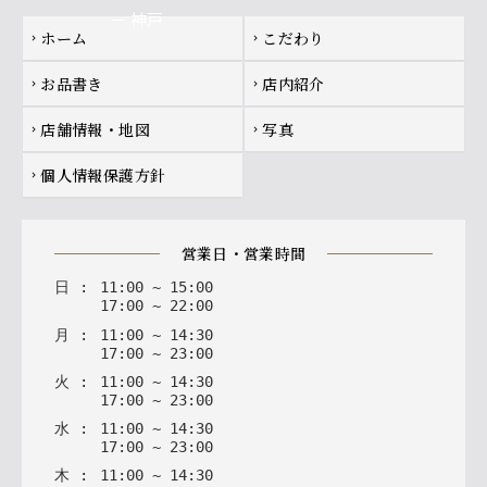
Footer navigation
ホーム
こだわり
chevron_right
chevron_right
お品書き
店内紹介
chevron_right
chevron_right
店舗情報・地図
写真
chevron_right
chevron_right
個人情報保護方針
chevron_right
営業日・営業時間
日
:
11
:
00
~
15
:
00
17
:
00
~
22
:
00
月
:
11
:
00
~
14
:
30
17
:
00
~
23
:
00
火
:
11
:
00
~
14
:
30
17
:
00
~
23
:
00
水
:
11
:
00
~
14
:
30
17
:
00
~
23
:
00
木
:
11
:
00
~
14
:
30