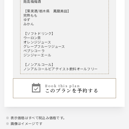
南高梅梅酒
【果実酒/栃木県 鳳凰美田】
完熟もも
ゆず
みかん
【ソフトドリンク】
ウーロン茶
オレンジジュース
グレープフルーツジュース
ペプシコーラ
ジンジャーエール
【ノンアルコール】
ノンアルコールビアテイスト飲料オールフリー
book this plan
このプランを予約する
表示価格はすべて税込み価格です。
画像はイメージです