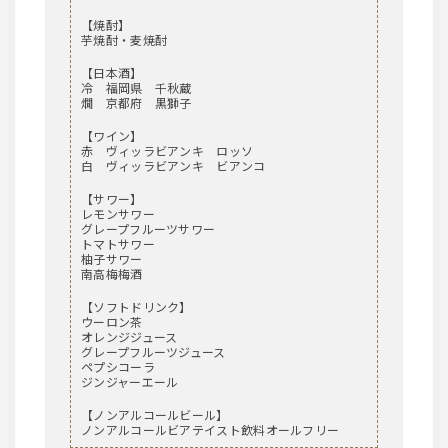
【焼酎】
芋焼酎・麦焼酎
【日本酒】
冷 福岡県 千秋蔵
燗 京都府 黒獅子
【ワイン】
赤 ヴィッラビアンキ ロッソ
白 ヴィッラビアンキ ビアンコ
【サワー】
レモンサワー
グレープフルーツサワー
トマトサワー
柚子サワー
南高梅梅酒
【ソフトドリンク】
ウーロン茶
オレンジジュース
グレープフルーツジュース
ペプシコーラ
ジンジャーエール
【ノンアルコールビール】
ノンアルコールビアテイスト飲料オールフリー