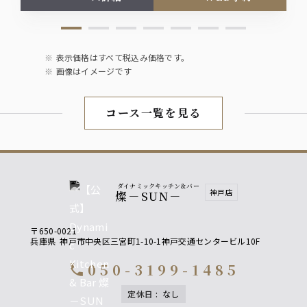
表示価格はすべて税込み価格です。
画像はイメージです
コース一覧を見る
ダイナミックキッチン＆バー
神戸店
燦－SUN－
〒650-0021
兵庫県
神戸市中央区三宮町1-10-1神戸交通センタービル10F
050-3199-1485
call
定休日
:
なし