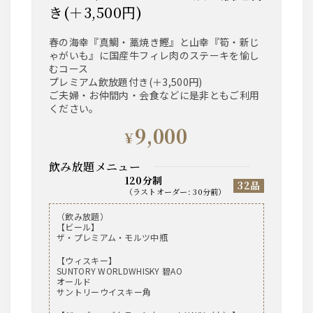
き(＋3,500円)
春の海幸『真鯛・藁焼き鰹』と山幸『筍・新じ
ゃがいも』に国産牛フィレ肉のステーキを愉し
むコース
プレミアム飲放題付き(＋3,500円)
ご夫婦・お仲間内・会食などに是非ともご利用
ください。
9,000
¥
飲み放題メニュー
120分制
32品
（
ラストオーダー
:
30分前
）
（飲み放題）
【ビール】
ザ・プレミアム・モルツ中瓶
【ウィスキー】
SUNTORY WORLDWHISKY 碧AO
オールド
サントリーウイスキー角