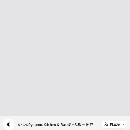
日本語
Dynamic Kitchen & Bar 燦－SUN－ 神戸
©
2026
Appearance mode switch
Select 