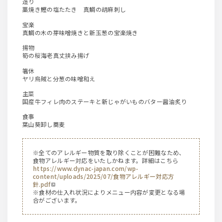
造り
藁焼き鰹の塩たたき 真鯛の胡麻刺し
宝楽
真鯛の木の芽味噌焼きと新玉葱の宝楽焼き
揚物
筍の桜海老真丈挟み揚げ
箸休
ヤリ烏賊と分葱の味噌和え
主菜
国産牛フィレ肉のステーキと新じゃがいものバター醤油炙り
食事
葉山葵卸し蕎麦
※全てのアレルギー物質を取り除くことが困難なため、
食物アレルギー対応をいたしかねます。詳細はこちら
https://www.dynac-japan.com/wp-
content/uploads/2025/07/食物アレルギー対応方
針.pdf
※食材の仕入れ状況によりメニュー内容が変更となる場
合がございます。