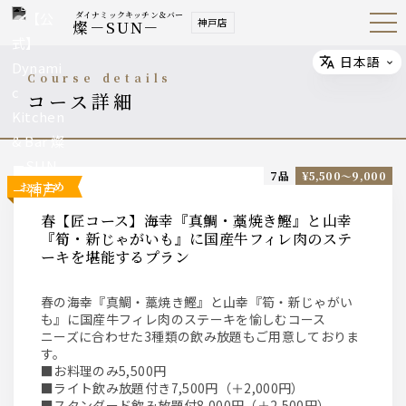
ダイナミックキッチン＆バー
神戸店
燦－SUN－
Open
Navig
ation
Menu
日本語
Select
course details
コース詳細
7品
¥5,500〜9,000
おすすめ
春【匠コース】海幸『真鯛・藁焼き鰹』と山幸
『筍・新じゃがいも』に国産牛フィレ肉のステ
ーキを堪能するプラン
春の海幸『真鯛・藁焼き鰹』と山幸『筍・新じゃがい
も』に国産牛フィレ肉のステーキを愉しむコース
ニーズに合わせた3種類の飲み放題もご用意しておりま
す。
■お料理のみ5,500円
■ライト飲み放題付き7,500円（＋2,000円）
■スタンダード飲み放題付8,000円（＋2,500円）