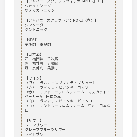
【ジャパニーズクラフトウォッカHAKU〈白〉】
ウォッカソーダ
ウォッカトニック
【ジャパニーズクラフトジンROKU〈六〉】
ジンソーダ
ジントニック
【焼酎】
芋焼酎・麦焼酎
【日本酒】
冷 福岡県 千秋蔵
冷 福井県 九頭龍
燗 京都府 黒獅子
【ワイン】
（泡） ラルス・スプマンテ・ブリュット
（赤） ヴィッラ・ビアンキ ロッソ
（赤） サントリーフロムファーム マスカット・
ベーリーA 日本の赤
（白） ヴィッラ・ビアンキ ビアンコ
（白） サントリーフロムファーム 甲州 日本の
白
【サワー】
レモンサワー
グレープフルーツサワー
トマトサワー