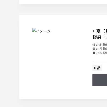
夏【
物詩「
燦の名物
夏の風物
■お料理の
■ライト飲
■スタンダ
■プレミア
8品
※各種飲