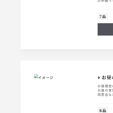
お仲間う
7品
お昼
お昼限定
お昼の営
同窓会な
※ご予約
※季節に
8品
※当店は