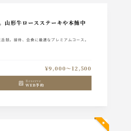
満喫。山形牛ロースステーキや本鮪中
に舌鼓。接待、会食に最適なプレミアムコース。
¥9,000〜12,500
reserve
WEB予約