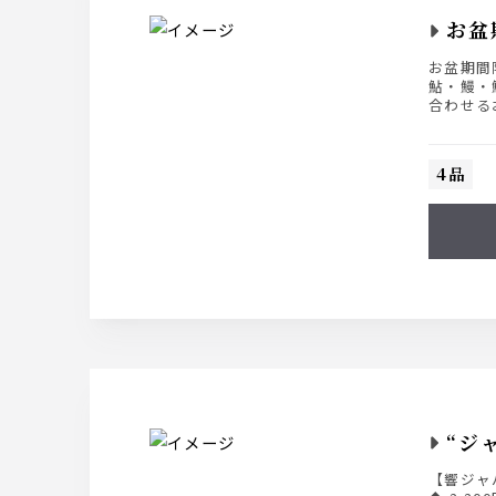
お盆
お盆期間
鮎・鰻・
合わせる
料理とド
※8月8
4品
“ジ
【響ジャ