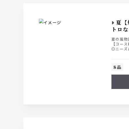
夏【
トロな
夏の風物
【コース
◎ニーズ
■お料理の
■ライト飲
■スタンダ
8品
■プレミア
※各種飲