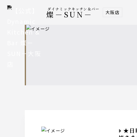
ダイナミックキッチン＆バー
大阪店
燦－SUN－
★日