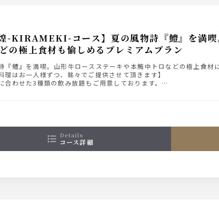
煌-KIRAMEKI-コース】夏の風物詩『鱧』を
どの極上食材も愉しめるプレミアムプラン
詩『鱧』を満喫。山形牛ロースステーキや本鮪中トロなどの極上食材
料理はお一人様ずつ、銘々でご提供させて頂きます】
に合わせた3種類の飲み放題もご用意しております。
み9,000円
み放題付き11,000円（＋2,000円）
ード飲み放題付11,500円（＋2,500円）
ム飲み放題付き12,500円（＋3,500円）
み放題の詳細は【コース詳細】にてご確認ください。
details
コース詳細