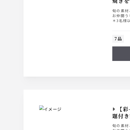
焼きを
旬の素材
お仲間う
＊3名様
＊日曜日
7品
【彩
題付き
旬の素材