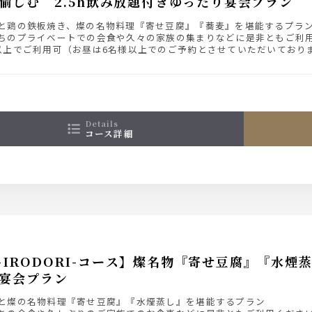
愉しむ 2.5h飲み放題付きゆったり宴会プラン
と鶏の鉄板焼き、燦の名物料理『寄せ豆腐』『蕎麦』を堪能するプラン 
ちのプライベートでの会食や久々の家族の集まりなどに是非ともご利
以上でご利用可（お昼は6名様以上でのご予約とさせていただいており
・祝日限定のプランです。
details
コース詳細
-IRODORI-コース】燦名物『寄せ豆腐』『水
宴会プラン
と燦の名物料理『寄せ豆腐』『水煙蒸し』を堪能するプラン