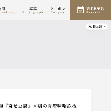
地図
写真
クーポン
WEB予約
n and map
photograph
coupon
reserve
日本語
Select
覧
名物『寄せ豆腐』×鶏の青唐味噌鉄板