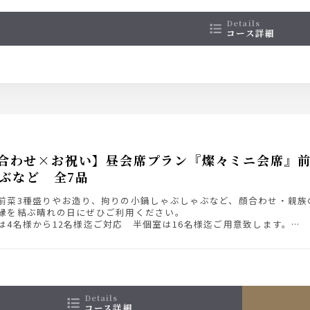
details
コース詳細
合わせ×お祝い】昼会席プラン『燦々ミニ会席』前
ぶなど 全7品
前菜3種盛りやお造り、拘りの小鍋しゃぶしゃぶなど、顔合わせ・親族
縁を結ぶ晴れの日にぜひご利用ください。
は4名様から12名様迄ご対応 半個室は16名様迄ご用意致します。
 5,500円（税込）】
ダード飲み放題付 6,600円（税込）】
details
コース詳細