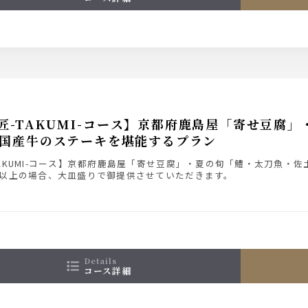
匠-TAKUMI-コース】京都府鹿島屋「寄せ豆腐
国産牛のステーキを堪能するプラン
TAKUMI-コース】京都府鹿島屋「寄せ豆腐」・夏の旬「鱧・太刀魚・
様以上の場合、大皿盛りで御提供させていただきます。
合わせた3種類の飲み放題もご用意しております。
み5,500円
み放題付き7,500円（＋2,000円）
ード飲み放題付8,000円（＋2,500円）
ム飲み放題付き9,000円（＋3,500円）
み放題の詳細は【コース詳細】にてご確認ください。
details
コース詳細