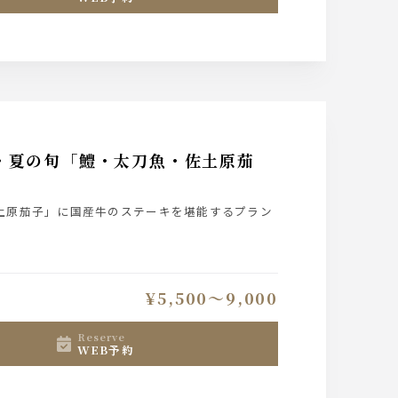
」・夏の旬「鱧・太刀魚・佐土原茄
佐土原茄子」に国産牛のステーキを堪能するプラン
¥5,500〜9,000
reserve
WEB予約