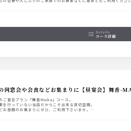
ちの会食や久しぶりのご家族でのお食事などに是非ともご利用くださ
details
コース詳細
の同窓会や会食などお集まりに【昼宴会】舞香-MA
のご宴会プラン『舞香Maika』コース。
業を行っていない当店だからこそ出来る貸切空間。
どお昼間のお集まりにぜひ、ご利用下さいませ。
は6名様以上で承ります。
よりメニュー内容を変更いたします。
お昼の通常営業を行っておりませんので、ご開催日の1週間前までにご