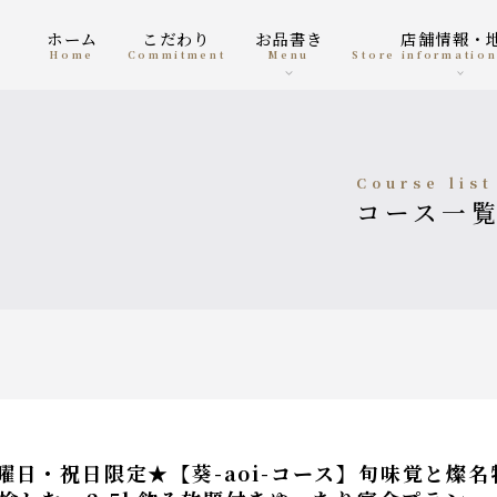
ホーム
こだわり
お品書き
店舗情報・
home
Commitment
menu
Store informatio
course list
コース一
曜日・祝日限定★【葵-aoi-コース】旬味覚と燦