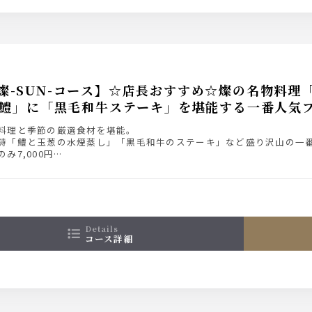
燦-SUN-コース】☆店長おすすめ☆燦の名物料理
鱧」に「黒毛和牛ステーキ」を堪能する一番人気
料理と季節の厳選食材を堪能。
詩「鱧と玉葱の水煙蒸し」「黒毛和牛のステーキ」など盛り沢山の一
み7,000円
み放題付き9,000円（＋2,000円）
ード飲み放題付9,500円（＋2,500円）
ム飲み放題付き10,500円（＋3,500円）
み放題の詳細は【コース詳細】にてご確認ください。
details
コース詳細