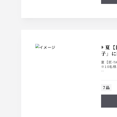
夏【
子」に
夏【匠-
※10名
ニーズに
■お料理の
■ライト飲
7品
■スタンダ
■プレミア
※各種飲