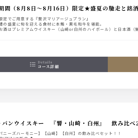
期間（8月8日～8月16日）限定★盛夏の馳走と銘
限定でご用意する『贅沢マリアージュプラン』
鱧の盛夏に旬を迎える食材に本鮪・黒毛和牛を堪能。
お酒はプレミアムウイスキー（山崎or白州のハイボール）と日本酒（
リンク（各1杯ずつ）込みで5,000円でご提供いたします。
日～8月16日までの限定プランです。
details
コース詳細
ャパンウイスキー 『響・山崎・白州』 飲み比べ2
パニーズハーモニー】【山崎】【白州】の飲み比べセット！！