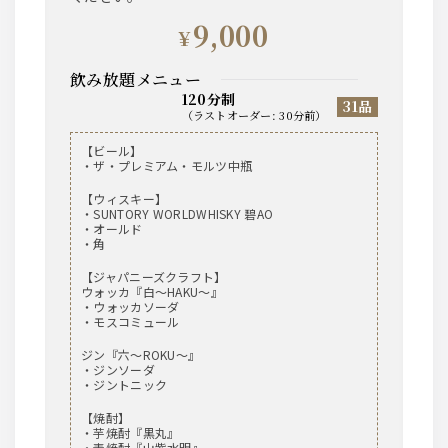
9,000
¥
飲み放題メニュー
120分制
31品
（
ラストオーダー
:
30分前
）
【ビール】
・ザ・プレミアム・モルツ中瓶
【ウィスキー】
・SUNTORY WORLDWHISKY 碧AO
・オールド
・角
【ジャパニーズクラフト】
ウォッカ『白～HAKU～』
・ウォッカソーダ
・モスコミュール
ジン『六～ROKU～』
・ジンソーダ
・ジントニック
【焼酎】
・芋焼酎『黒丸』
・麦焼酎『山紫水明』