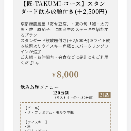
【匠-TAKUMI-コース】スタン
ダード飲み放題付き(＋2,500円)
京都府鹿島屋「寄せ豆腐」・夏の旬「鱧・太刀
魚・佐土原茄子」に国産牛のステーキを堪能す
るプラン
スタンダード飲放題付き(＋2,500円)※ライト飲
み放題よりウイスキー角瓶とスパークリングワ
インが追加
ご夫婦・お仲間内・会食などに是非ともご利用
ください。
8,000
¥
飲み放題メニュー
120分制
21品
（
ラストオーダー
:
30分前
）
【ビール】
・ザ・プレミアム・モルツ中瓶
【ウィスキー】
・角
・ジム・ビーム