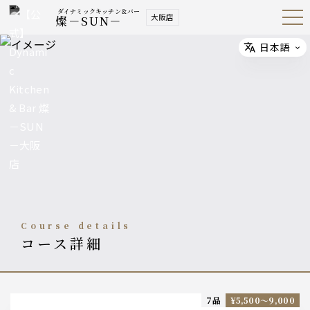
ダイナミックキッチン＆バー
大阪店
燦－SUN－
Open
Navig
ation
Menu
日本語
Select
course details
コース詳細
7品
¥5,500〜9,000