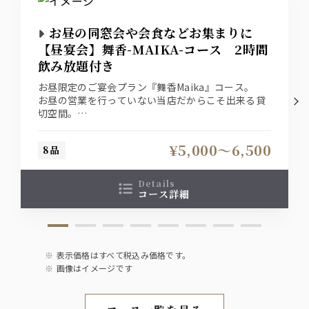
お昼の同窓会や会食などお集まりに
【昼宴会】舞香-MAIKA-コース 2時間
飲み放題付き
お昼限定のご宴会プラン『舞香Maika』コース。
お昼の営業を行っていない当店だからこそ出来る貸
切空間。
同窓会などお昼間のお集まりにぜひ、ご利用下さい
ませ。
¥5,000〜6,500
8品
※ご予約は6名様以上で承ります。
※季節によりメニュー内容を変更いたします。
details
※当店はお昼の通常営業を行っておりませんので、
コース詳細
ご開催日の1週間前までにご予約いただけますと幸
いです。
表示価格はすべて税込み価格です。
画像はイメージです