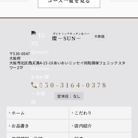
コース一覧を見る
ダイナミックキッチン＆バー
大阪店
燦－SUN－
〒530-0047
大阪府
大阪市北区西天満4-15-10あいおいニッセイ同和損保フェニックスタ
ワー27F
050-3164-0378
call
定休日
:
なし
Footer navigation
ホーム
こだわり
chevron_right
chevron_right
お品書き
店内紹介
chevron_right
chevron_right