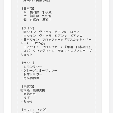
【日本酒】
・冷 福岡県 千秋蔵
・冷 福井県 九頭龍
・燗 京都府 黒獅子
【ワイン】
・赤ワイン ヴィッラ・ビアンキ ロッソ
・白ワイン ヴィッラ・ビアンキ ビアンコ
・日本ワイン フロムファーム『マスカット・ベー
リーA 日本の赤』
・日本ワイン フロムファーム『甲州 日本の白』
・スパークリングワイン ラルス・スプマンテ・ブ
リュット
【サワー】
・レモンサワー
・グレープフルーツサワー
・トマトサワー
・南高梅梅酒
【果実酒】
栃木県 鳳凰美田
・完熟もも
・ゆず
・みかん
【ソフトドリンク】