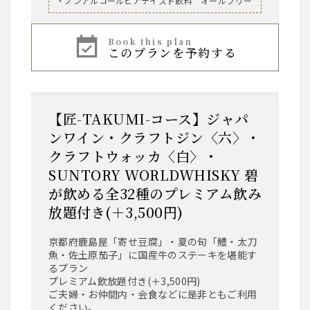
・ノンアルコールビアテイスト飲料 オールフリー
book this plan
このプランを予約する
【匠-TAKUMI-コース】ジャパ
ンワイン・クラフトジン〈六〉・
クラフトウォッカ〈白〉・
SUNTORY WORLDWHISKY 碧
が飲める全32種のプレミアム飲み
放題付き(＋3,500円)
京都府鹿島屋「寄せ豆腐」・夏の旬「鱧・太刀
魚・佐土原茄子」に国産牛のステーキを堪能す
るプラン
プレミアム飲放題付き(＋3,500円)
ご夫婦・お仲間内・会食などに是非ともご利用
ください。