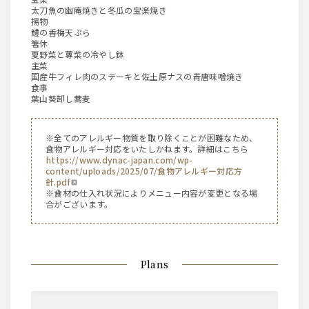
太刀魚の幽庵焼きと冬瓜の宝楽焼き
揚物
鱧の香梅天ぷら
箸休
夏野菜と蓴菜の冷やし鉢
主菜
国産牛フィレ肉のステーキと佐土原ナスの青唐味噌焼き
食事
葉山葵卸し蕎麦
※全てのアレルギー物質を取り除くことが困難なため、
食物アレルギー対応をいたしかねます。詳細はこちら
https://www.dynac-japan.com/wp-
content/uploads/2025/07/食物アレルギー対応方
針.pdf
※食材の仕入れ状況によりメニュー内容が変更となる場
合がございます。
Plans