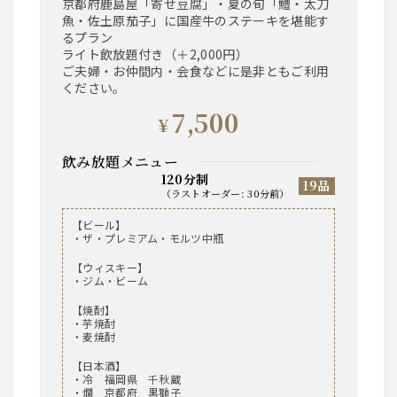
京都府鹿島屋「寄せ豆腐」・夏の旬「鱧・太刀
魚・佐土原茄子」に国産牛のステーキを堪能す
るプラン
ライト飲放題付き（＋2,000円）
ご夫婦・お仲間内・会食などに是非ともご利用
ください。
7,500
¥
飲み放題メニュー
120分制
19品
（
ラストオーダー
:
30分前
）
【ビール】
・ザ・プレミアム・モルツ中瓶
【ウィスキー】
・ジム・ビーム
【焼酎】
・芋焼酎
・麦焼酎
【日本酒】
・冷 福岡県 千秋蔵
・燗 京都府 黒獅子