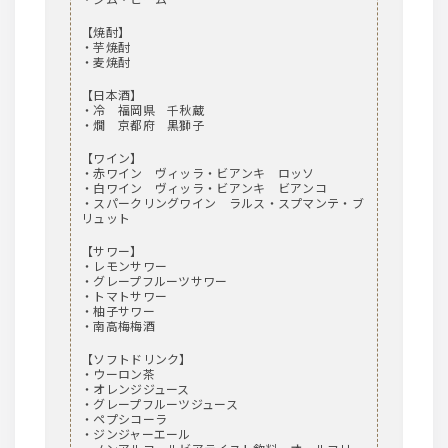
【焼酎】
・芋焼酎
・麦焼酎
【日本酒】
・冷 福岡県 千秋蔵
・燗 京都府 黒獅子
【ワイン】
・赤ワイン ヴィッラ・ビアンキ ロッソ
・白ワイン ヴィッラ・ビアンキ ビアンコ
・スパークリングワイン ラルス・スプマンテ・ブ
リュット
【サワー】
・レモンサワー
・グレープフルーツサワー
・トマトサワー
・柚子サワー
・南高梅梅酒
【ソフトドリンク】
・ウーロン茶
・オレンジジュース
・グレープフルーツジュース
・ペプシコーラ
・ジンジャーエール