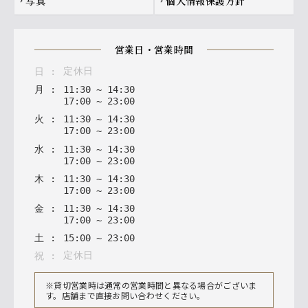
写真
個人情報保護方針
chevron_right
chevron_right
営業日・営業時間
定休日
日
:
月
:
11
:
30
~
14
:
30
17
:
00
~
23
:
00
火
:
11
:
30
~
14
:
30
17
:
00
~
23
:
00
水
:
11
:
30
~
14
:
30
17
:
00
~
23
:
00
木
:
11
:
30
~
14
:
30
17
:
00
~
23
:
00
金
:
11
:
30
~
14
:
30
17
:
00
~
23
:
00
土
:
15
:
00
~
23
:
00
定休日
祝
:
※貸切営業時は通常の営業時間と異なる場合がございま
す。店舗まで直接お問い合わせください。