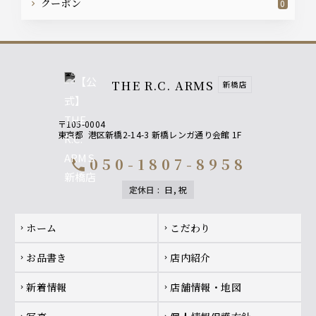
クーポン
0
THE R.C. ARMS
新橋店
〒105-0004
東京都
港区新橋2-14-3 新橋レンガ通り会館 1F
050-1807-8958
call
定休日
:
日, 祝
Footer navigation
ホーム
こだわり
chevron_right
chevron_right
お品書き
店内紹介
chevron_right
chevron_right
新着情報
店舗情報・地図
chevron_right
chevron_right