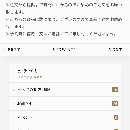
※注文から提供まで時間がかかるのでお早めのご注文をお願い
致します。
※こちらの商品は数に限りがございますので事前予約をお薦め
致します。
※予約時に備考、又はお電話にてお申し付けくださいませ。
PREV
VIEW ALL
NEXT
This article's paging
カテゴリー
category
すべての新着情報
26
お知らせ
26
イベント
0