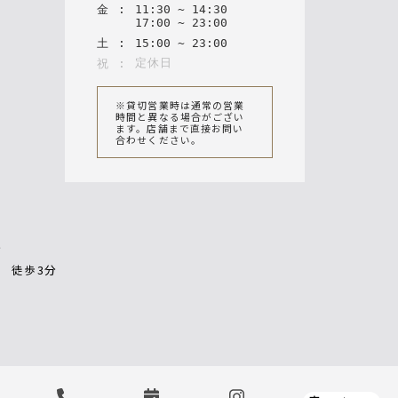
金
:
11
:
30
~
14
:
30
17
:
00
~
23
:
00
土
:
15
:
00
~
23
:
00
定休日
祝
:
※貸切営業時は通常の営業
時間と異なる場合がござい
ます。店舗まで直接お問い
合わせください。
分
 徒歩3分