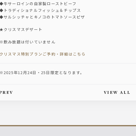
◆牛サーロインの自家製ローストビーフ
◆トラディショナルフィッシュ＆チップス
◆サルシッチャとキノコのトマトソースピザ
★クリスマスデザート
※飲み放題は付いていません
クリスマス特別プランご予約・詳細はこちら
※2025年12月24日・25日限定となります。
PREV
VIEW ALL
is article's paging