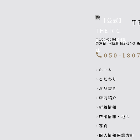
T
〒105-0004
東京都
港区新橋2-14-3
050-180
call
Footer navigatio
ホーム
chevron_right
こだわり
chevron_right
お品書き
chevron_right
店内紹介
chevron_right
新着情報
chevron_right
店舗情報・地図
chevron_right
写真
chevron_right
個人情報保護方針
chevron_right