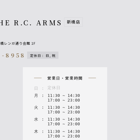
HE R.C. ARMS
新橋店
 新橋レンガ通り会館 1F
7-8958
定休日
:
日, 祝
n
営業日・営業時間
定休日
日
:
月
:
11
:
30
~
14
:
30
17
:
00
~
23
:
00
火
:
11
:
30
~
14
:
30
17
:
00
~
23
:
00
水
:
11
:
30
~
14
:
30
17
:
00
~
23
:
00
木
:
11
:
30
~
14
:
30
17
:
00
~
23
:
00