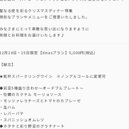
聖なる夜を彩るクリスマスディナー特集
特別なプランやメニューをご用意いたしました。
みなさまにとって素敵な思い出になりますように
笑顔とお料理をお届けいたします♪
12月24日・25日限定【Xmasプラン】5,000円(税込)
【献立】
★乾杯スパークリングワイン ※ノンアルコールに変更可
◆前菜5種盛り合わせ～オードブルプレート～
・牡蠣のカクテル モーリョソース
・モッツァレラチーズとトマトのカプレーゼ
・生ハム
・レバーパテ
・スパニッシュオムレツ
◆ホタテと彩り野菜のグラチナート