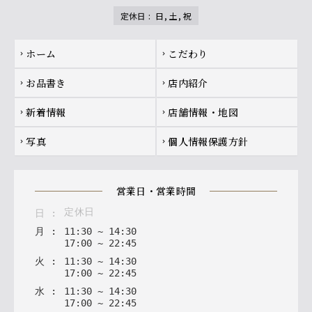
定休日
:
日, 土, 祝
Footer navigation
ホーム
こだわり
chevron_right
chevron_right
お品書き
店内紹介
chevron_right
chevron_right
新着情報
店舗情報・地図
chevron_right
chevron_right
写真
個人情報保護方針
chevron_right
chevron_right
営業日・営業時間
定休日
日
:
月
:
11
:
30
~
14
:
30
17
:
00
~
22
:
45
火
:
11
:
30
~
14
:
30
17
:
00
~
22
:
45
水
:
11
:
30
~
14
:
30
17
:
00
~
22
:
45