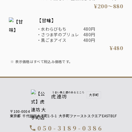
・スルメ烏賊の沖漬け 580円
・トロたく巻き 780円
¥200〜880
・ポテトフライ 480円
・甘醤油にぎり ４種 880円
・佃煮マスカルポーネ 380円
・しじみ汁 200円
・エイヒレ 680円
【甘味】
・水わらびもち 480円
・さつま芋のブリュレ 480円
・黒ごまアイス 480円
¥480
表示価格はすべて税込み価格です。
うまい魚と酒のあるところ
大手町
虎連坊
〒100-0004
東京都
千代田区大手町1-5-1
大手町ファーストスクエアEASTB1F
050-3189-0386
call