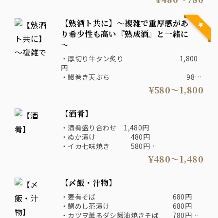
・大山どりネギマ焼き 580円
・つぶ貝芥子ぬた 580円
【熟酒ト共に】～複雑で重厚感があ
り希少性も高い『熟成酒』と一緒に
～
・厚切り牛タン炙り 1,800
円
・鰻巻き天ぷら 980
円
¥580〜1,800
・クリームチーズのたまり醤油漬け 580
円
【酒肴】
・漬けまぐろ頬の葱間焼き 880
円
・酒肴盛り合わせ 1,480円
・砂ずり山椒竜田 580
・ぬか漬け 480円
円
・イカ七味焼き 580円
・さば燻製 柚子胡椒和え 580円
¥480〜1,480
・ザーサイと青菜のナムル 380円
・牛ホルモンにんにく揚げ 680円
【〆飯・汁物】
・自家製厚揚げ 580円
・鯛出汁なめろう 780円
・妻有そば 680円
・梅たたききゅうり 480円
・鯛めし茶漬け 680円
・燻製炙り明太子 680円
・カツヲ薫るダシ醤油焼きそば 780円