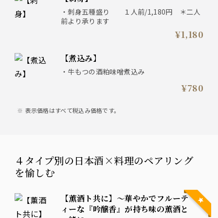
・刺身五種盛り １人前/1,180円 ＊二人
前より承ります
¥1,180
【煮込み】
・牛もつの酒粕味噌煮込み
¥780
表示価格はすべて税込み価格です。
４タイプ別の日本酒×料理のペアリング
を愉しむ
【薫酒ト共に】～華やかでフルーテ
ィーな『吟醸香』が持ち味の薫酒と