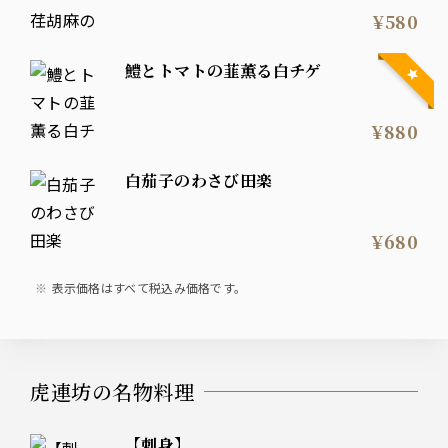
¥580
鱧とトマトの韮薫る白チゲ
¥880
白茄子のわさび田楽
¥680
表示価格はすべて税込み価格です。
虎連坊の名物料理
【刺身】