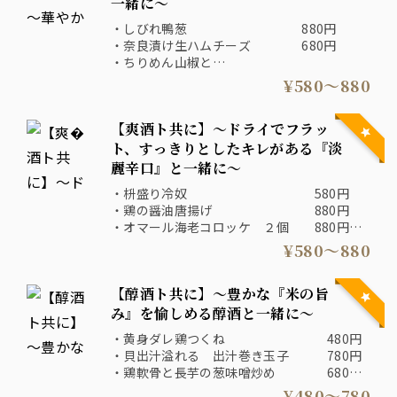
一緒に～
・しびれ鴨葱 880円
・奈良漬け生ハムチーズ 680円
・ちりめん山椒と
釜揚げシラスのサラダ 880円
¥580〜880
・酒粕チーズのハムカツ 880円
・塩鮭のポテトサラダ 680円
【爽酒ト共に】～ドライでフラッ
・サバの檸檬〆 780円
・雪塩冷やしトマト 580円
ト、すっきりとしたキレがある『淡
麗辛口』と一緒に～
・枡盛り冷奴 580円
・鶏の醤油唐揚げ 880円
・オマール海老コロッケ ２個 880円
・長芋の雲丹山葵醤油 580円
¥580〜880
・紅天さつま揚げ 580円
・胡麻サバ 780円
【醇酒ト共に】～豊かな『米の旨
み』を愉しめる醇酒と一緒に～
・黄身ダレ鶏つくね 480円
・貝出汁溢れる 出汁巻き玉子 780円
・鶏軟骨と長芋の葱味噌炒め 680円
・鯛味噌ちくわの磯場げ 580円
¥480〜780