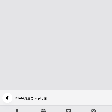
虎連坊 大手町店
©
2026
Appearance mode switch