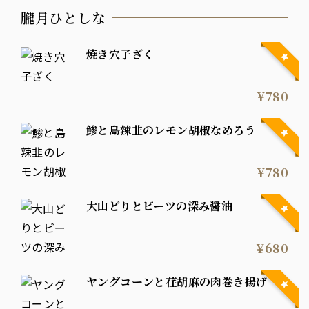
朧月ひとしな
焼き穴子ざく
¥780
鯵と島辣韭のレモン胡椒なめろう
¥780
大山どりとビーツの深み醤油
¥680
ヤングコーンと荏胡麻の肉巻き揚げ