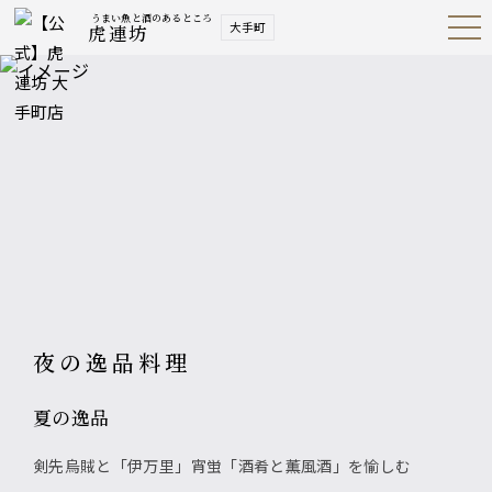
うまい魚と酒のあるところ
大手町
虎連坊
Open
Navig
ation
Menu
夜の逸品料理
夏の逸品
剣先烏賊と「伊万里」宵蛍「酒肴と薫風酒」を愉しむ