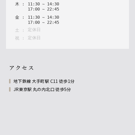
木
:
11
:
30
~
14
:
30
17
:
00
~
22
:
45
金
:
11
:
30
~
14
:
30
17
:
00
~
22
:
45
定休日
土
:
定休日
祝
:
アクセス
地下鉄線 大手町駅 C11 徒歩1分
JR東京駅 丸の内北口 徒歩5分