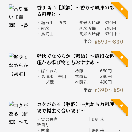
香り高い【薫酒】～香りや風味のあ
る料理と～
・楯野川 清流 純米大吟醸 830円
・彩來 純米吟醸 790円
・鳥海山 純米大吟醸 830円
・ＭＩＹＡＳＡＫＡ 純米吟醸 690円
¥590〜830
半合
・楽器正宗 本醸造 590円
・桃の滴 純米吟醸 690円
軽快でなめらか【爽酒】～繊細な料
・信濃鶴 純米吟醸 590円
理から揚げ物ともおすすめ～
・ばくれん 吟醸 650円
・高清水 辛口 本醸造 390円
・一ノ蔵 本醸造 490円
・〆張鶴 特別本醸造 590円
¥390〜650
半合
・越乃景虎 超辛口 普通酒 490円
・澤乃井 普通酒 490円
コクがある【醇酒】～魚から肉料理
・あたごのまつ 本醸造 490円
・雨後の月 純米 590円
まで幅広く合います～
・開運 特別本醸造 590円
・雪の茅舎 山廃純米
650円
・末廣 山廃純米