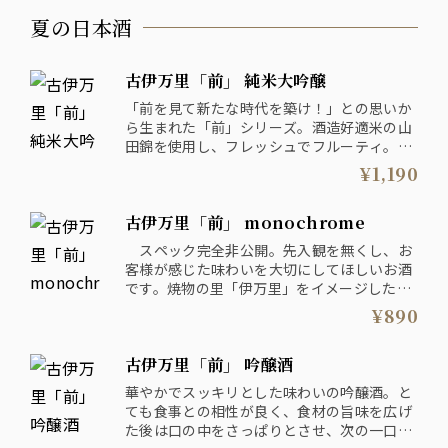
夏の日本酒
古伊万里「前」 純米大吟醸
「前を見て新たな時代を築け！」との思いか
ら生まれた「前」シリーズ。酒造好適米の山
田錦を使用し、フレッシュでフルーティ。と
てもリッチなお酒です。
¥1,190
古伊万里酒造（有） 佐賀県
古伊万里「前」 monochrome
スペック完全非公開。先入観を無くし、お
客様が感じた味わいを大切にしてほしいお酒
です。焼物の里「伊万里」をイメージしたラ
ベルも目を引きます。
¥890
古伊万里酒造（有） 佐賀県
古伊万里「前」 吟醸酒
華やかでスッキリとした味わいの吟醸酒。と
ても食事との相性が良く、食材の旨味を広げ
た後は口の中をさっぱりとさせ、次の一口へ