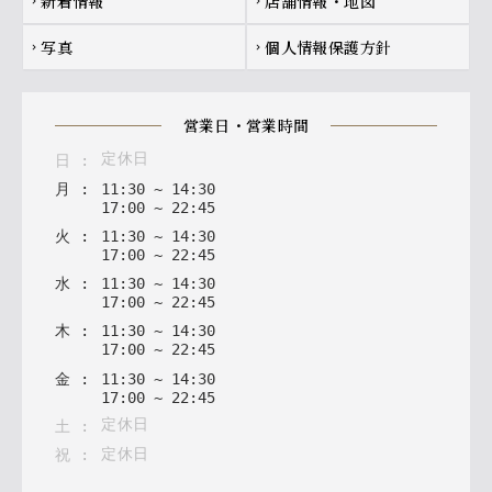
新着情報
店舗情報・地図
chevron_right
chevron_right
写真
個人情報保護方針
chevron_right
chevron_right
営業日・営業時間
定休日
日
:
月
:
11
:
30
~
14
:
30
17
:
00
~
22
:
45
火
:
11
:
30
~
14
:
30
17
:
00
~
22
:
45
水
:
11
:
30
~
14
:
30
17
:
00
~
22
:
45
木
:
11
:
30
~
14
:
30
17
:
00
~
22
:
45
金
:
11
:
30
~
14
:
30
17
:
00
~
22
:
45
定休日
土
:
定休日
祝
: