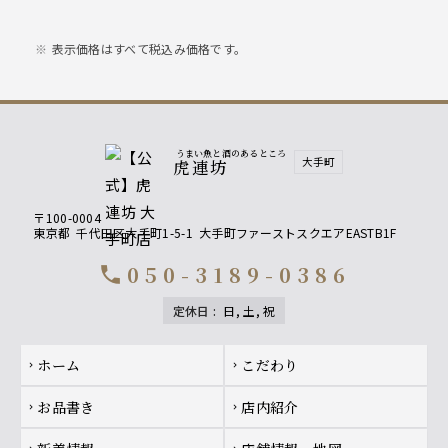
□今月のオシ酒蔵４種 ￥1,880
□季節酒４種 ￥1,980
表示価格はすべて税込み価格です。
内容は季節のより異なります、詳細はスタッ
フまで
うまい魚と酒のあるところ
大手町
虎連坊
〒100-0004
東京都
千代田区大手町1-5-1
大手町ファーストスクエアEASTB1F
050-3189-0386
call
定休日
:
日, 土, 祝
Footer navigation
ホーム
こだわり
chevron_right
chevron_right
お品書き
店内紹介
chevron_right
chevron_right