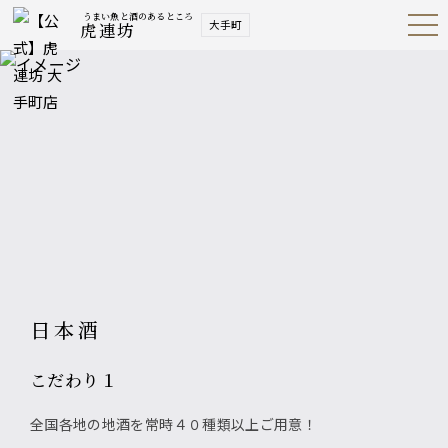
うまい魚と酒のあるところ
大手町
虎連坊
Open
Navig
ation
Menu
日本酒
こだわり１
全国各地の地酒を常時４０種類以上ご用意！