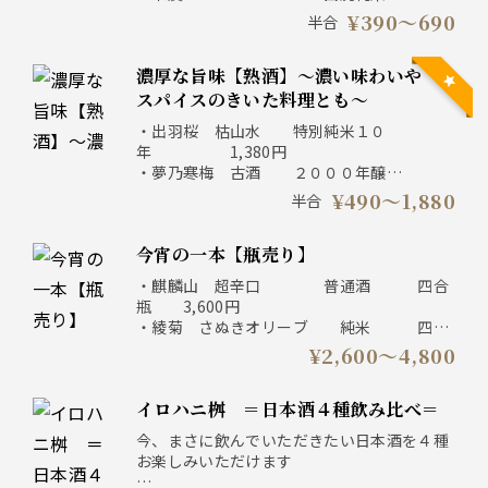
490円
¥390〜690
半合
・惣誉 生もと純米
590円
濃厚な旨味【熟酒】～濃い味わいや
・鳳陽 超辛口 純米
590円
スパイスのきいた料理とも～
・國盛 にごり酒 普通酒
・出羽桜 枯山水 特別純米１０
390円
年 1,380円
・竹岡 総の舞 特別純米
・夢乃寒梅 古酒 ２０００年醸
690円
造 1,880円
¥490〜1,880
半合
・金陵 純米
・達磨正宗 純米３
490円
年 980円
・吉乃川 純米
今宵の一本【瓶売り】
・辨天娘 玉栄 純
490円
米 590円
・麒麟山 超辛口 普通酒 四合
・剣菱 黒松 山腐本醸造１ー５
瓶 3,600円
年 490円
・綾菊 さぬきオリーブ 純米 四合
・澤屋まつもと 守破離 愛山 純米長期熟
瓶 4,200円
¥2,600〜4,800
成 1,180円
・風の森 秋津穂６５７ 純米 四合
瓶 3,900円
イロハニ桝 ＝日本酒４種飲み比べ＝
・七賢 山ノ霞 スパークリング ３６０
ml 2,600円
今、まさに飲んでいただきたい日本酒を４種
お楽しみいただけます