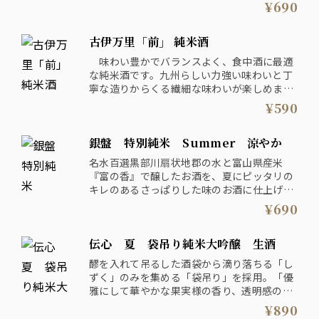
と導いてくれます。
¥690
古伊万里酒造（有） 佐賀県
古伊万里「前」 純米酒
味わい豊かでバランスよく、食中酒に最適
な純米酒です。九州らしい力強い味わいと丁
寧な造りからくる繊細な味わいが楽しめま
す。
¥590
古伊万里酒造（有） 佐賀県
銀盤 特別純米 Summer 涼やか
相沢酒造（株） 広島県
名水百選黒部川扇状地郡の水と富山県産米
『富の香』で醸したお酒を、夏にピッタリの
キレのあるさっぱりした味のお酒に仕上げま
した。
¥690
銀盤酒造（株） 富山県
伝心 夏 袋吊り純米大吟醸 生酒
醪を入れて吊るした酒袋から滴り落ちる「し
ずく」のみを集める「袋吊り」を採用。「優
雅にして華やかな果実様の香り、透明感のあ
る喉越し」が特長です。
¥890