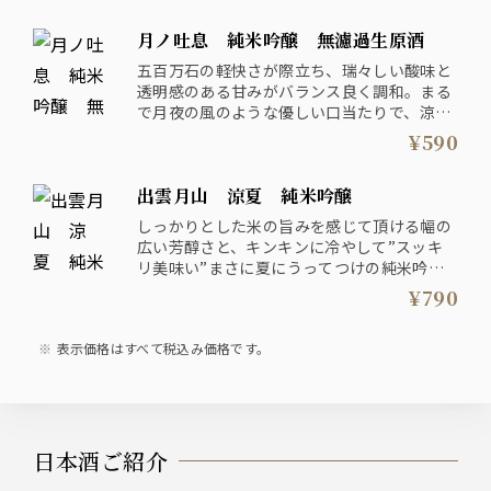
(株)一本義久保本店 福井県
月ノ吐息 純米吟醸 無濾過生原酒
五百万石の軽快さが際立ち、瑞々しい酸味と
透明感のある甘みがバランス良く調和。まる
で月夜の風のような優しい口当たりで、涼を
感じる夏酒です。
¥590
林本店（株） 岐阜県
出雲月山 涼夏 純米吟醸
しっかりとした米の旨みを感じて頂ける幅の
広い芳醇さと、キンキンに冷やして”スッキ
リ美味い”まさに夏にうってつけの純米吟醸
です。
¥790
「しぼりたて」ならではのフレッシュさと
「にごり酒」ならではのクリーミーな旨みを
表示価格はすべて税込み価格です。
兼ね備えた、季節を感じられる１本です。
吉田酒造(株) 島根県
日本酒ご紹介