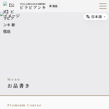
ITALIAN BAR &DINING
新宿店
ビラビアンキ
Open
Navig
ation
Menu
日本語
Select
menu
お品書き
Premium Course