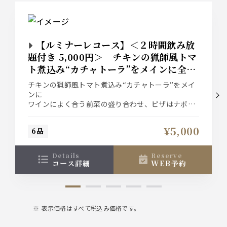
【ルミナーレコース】＜２時間飲み放
題付き 5,000円＞ チキンの猟師風トマ
ト煮込み“カチャトーラ”をメインに全６
皿を愉しむスタンダートプラン
チキンの猟師風トマト煮込み“カチャトーラ”をメイ
ンに
ワインによく合う前菜の盛り合わせ、ピザはナポリ
生地で焼き上げた当店１番人気のマルゲリータ、
そして風味豊かな色々キノコとサルシッチャ旨味が
¥5,000
6品
合わさったパスタ“ボスカイオーラ”を愉しめます。
サラダ、ポテトフライも付いた全６皿のボリューム
感のあるスタンダートパーティプラン。
details
reserve
コース詳細
WEB予約
表示価格はすべて税込み価格です。