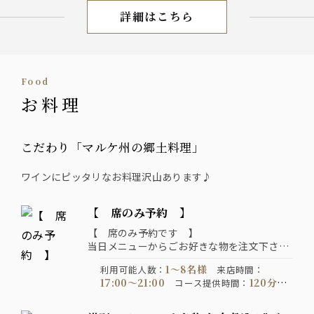
詳細はこちら
パーティプラン
Food
お料理
こだわり「マルケ州の郷土料理」
ワインにピッタリなお料理沢山あります♪
【 席のみ予約 】
【 席のみ予約です 】
当日メニューからごお好きな物を注文下さい
♪
1〜8名様
利用可能人数
：
来店時間
：
17:00〜21:00
120分
コース提供時間
：
制
通年
※デ
コース開催期間
：
注意事項
：
ィナータイムは2時間制でのご案内になり