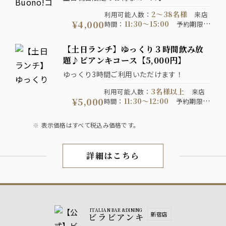
2〜38名様
利用可能人数
：
来店
¥4,000
11:30〜15:00
時間
：
予約期限
：
11:00までにご予約ください
コ
120分制
ース提供時間
：
コース
【土日ランチ】ゆっくり３時間飲み放
通年
開催期間
：
題♪ビアンキコース【5,000円】
ゆっくり3時間ご利用いただけます！
3名様以上
利用可能人数
：
来店
¥5,000
11:30〜12:00
時間
：
予約期限
：
1日前の15:00までにご予約くだ
さい
180分
コース提供時間
：
表示価格はすべて税込み価格です。
制
通年
コース開催期間
：
注意
※コースは150分ラストオ
事項
：
ーダーの180分制です。
詳細はこちら
土日祝ランチ
ITALIAN BAR &DINING
新宿店
ビラビアンキ