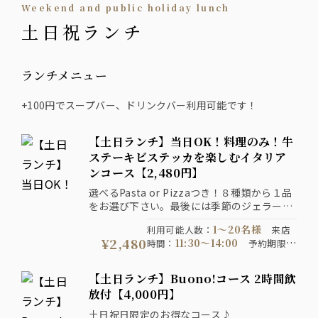
Weekend and public holiday lunch
土日祝ランチ
ランチメニュー
+100円でスープバー、ドリンクバー利用可能です！
【土日ランチ】当日OK！料理のみ！牛
ステーキビステッカを楽しむイタリア
ンコース【2,480円】
選べるPasta or Pizzaつき！８種類から１品
をお選び下さい。最後には季節のジェラート
♪
1〜20名様
利用可能人数
：
来店
【お料理だけのお気軽コース】アラカルトで
¥2,480
11:30〜14:00
時間
：
予約期限
：
お酒もご注文いただけます！
3日前までにご予約ください
コ
90分制
ース提供時間
：
コース開
【土日ランチ】Buono!コース 2時間飲
通年
お時間
催期間
：
注意事項
：
放付【4,000円】
は90分制です ６名様以上は大皿
提供になります
土日祝日限定のお得なコース♪