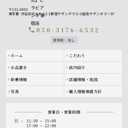
〒151-0053
東京都
渋谷区代々木2-2-1新宿サザンテラス小田急サザンタワー3F
050-3176-6532
call
定休日
:
なし
Footer navigation
ホーム
こだわり
chevron_right
chevron_right
お品書き
店内紹介
chevron_right
chevron_right
新着情報
店舗情報・地図
chevron_right
chevron_right
写真
個人情報保護方針
chevron_right
chevron_right
営業日・営業時間
日
:
11
:
30
~
15
:
00
17
:
00
~
22
:
00