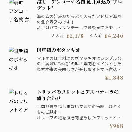
港町 アンコーナ名物 魚介煮込み"ブロ
ます。ご了承ください。 ※お客様の安全
デット"
性を最優先に考え、アレルギー対応は行っ
ておりません。 ※パスタマンチーニ、ビ
海の幸の旨みがたっぷり入ったアドリア海風
ステッカはご提供までにお時間をいただい
の魚介煮込みです！
ております。 ※お通し(席料)代をお一人様
〆にはパスタマンチーニで最後までお楽しみ
399円頂いております。
ください♪
¥2,178
¥4,246
２人前
４人前
国産鶏のポタッキオ
マルケの郷土料理のポタッキオはシンプルな
のに奥深い”本物”の味！鶏肉をメインとした
素材本来の美味しさが楽しめるトマト煮込み
です！
¥1,848
トリッパのフリットとアスコナーラの
盛り合わせ
手間ひまを惜しまないマルケの伝統、ひとく
ちのご馳走！
オリーブの種を抜き肉詰めしたフリットと、
カラッと揚げたトリッパの盛り合わせはどん
¥968
なお酒にでも合う最高のおつまみ！