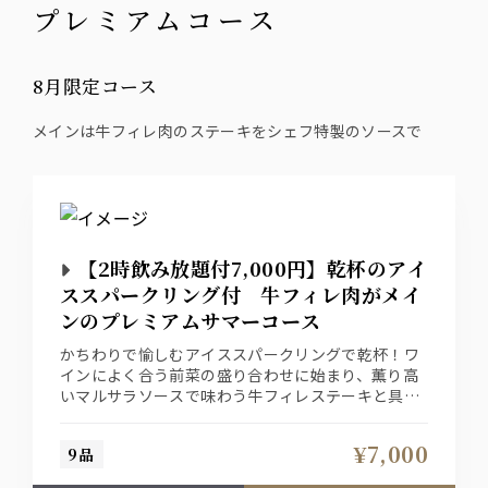
プレミアムコース
8月限定コース
メインは牛フィレ肉のステーキをシェフ特製のソースで
【2時飲み放題付7,000円】乾杯のアイ
ススパークリング付 牛フィレ肉がメイ
ンのプレミアムサマーコース
かちわりで愉しむアイススパークリングで乾杯！ワ
インによく合う前菜の盛り合わせに始まり、薫り高
いマルサラソースで味わう牛フィレステーキと具材
たっぷりの魚介パスタ“ペスカトーレ”を味わう限定
プランです。飲み放題にはスパークリングワインも
¥7,000
9品
ご用意！ビラビアンキで是非愉しい時間をお過ごし
ください。