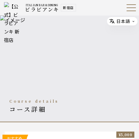
ITALIAN BAR &DINING
新宿店
ビラビアンキ
Open
Navig
ation
Menu
日本語
Select
course details
コース詳細
¥5,000
おすすめ