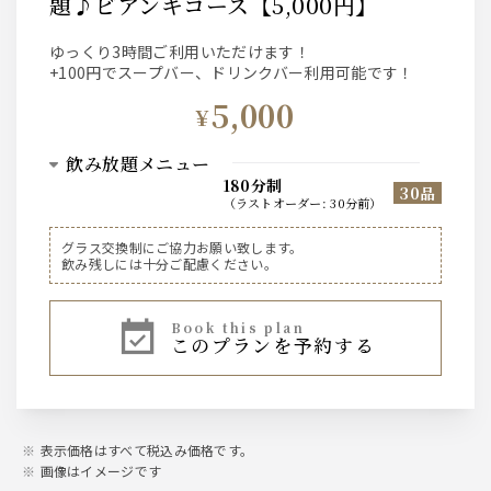
題♪ビアンキコース【5,000円】
ゆっくり3時間ご利用いただけます！
+100円でスープバー、ドリンクバー利用可能です！
5,000
¥
飲み放題メニュー
180分制
30品
（
ラストオーダー
:
30分前
）
ビール
グラス交換制にご協力お願い致します。
飲み残しには十分ご配慮ください。
サントリー プレミアムモルツ 香るエール
book this plan
スパークリングワイン
このプランを予約する
イタリア産 スパークリングワイン
ワイン
赤３種
表示価格はすべて税込み価格です。
ヴィッラ ビアンキ / サンジョベーゼ / メルロー
画像はイメージです
白３種