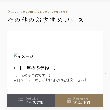
ヴィッラ・ビアンキ / トレビアーノ / シャルドネ
other recommended courses
ウィスキー
その他のおすすめコース
ジム ビーム
（ハイボール/ロック/水割り）
カクテル
サングリア（赤・白） / ジントニック / ジンバッ
ク / モスコミュール / ウォッカトニック / カシス
ソーダ / カシスオレンジ / ファジーネーブル / レ
モンサワー ・・・ｅｔｃ
【 席のみ予約 】
ソフトドリンク
【 席のみ予約です 】
オレンジジュース / グレープフルーツジュース / ペプ
当日メニューからごお好きな物を注文下さい♪
シコーラ / ジンジャーエール / ウーロン茶
details
reserve
コース詳細
WEB予約