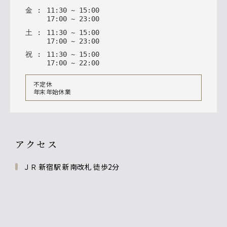
金
:
11
:
30
~
15
:
00
17
:
00
~
23
:
00
土
:
11
:
30
~
15
:
00
17
:
00
~
23
:
00
祝
:
11
:
30
~
15
:
00
17
:
00
~
22
:
00
不定休
年末年始休業
アクセス
ＪＲ 新宿駅 新南改札 徒歩2分