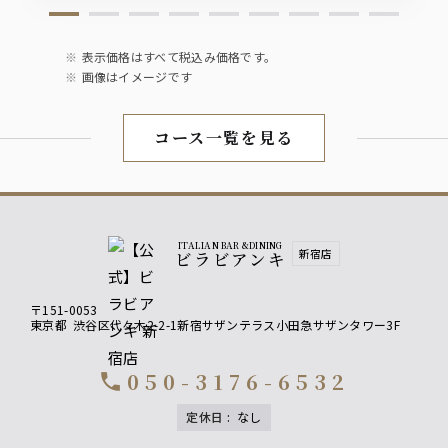
表示価格はすべて税込み価格です。
画像はイメージです
コース一覧を見る
ITALIAN BAR &DINING
新宿店
ビラビアンキ
〒151-0053
東京都
渋谷区代々木2-2-1新宿サザンテラス小田急サザンタワー3F
050-3176-6532
call
定休日
:
なし