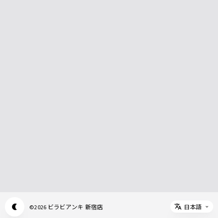
日本語
ビラビアンキ 新宿店
©
2026
Appearance mode switch
Select 