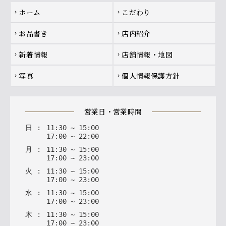
Footer navigation
ホーム
こだわり
chevron_right
chevron_right
お品書き
店内紹介
chevron_right
chevron_right
新着情報
店舗情報・地図
chevron_right
chevron_right
写真
個人情報保護方針
chevron_right
chevron_right
営業日・営業時間
日
:
11
:
30
~
15
:
00
17
:
00
~
22
:
00
月
:
11
:
30
~
15
:
00
17
:
00
~
23
:
00
火
:
11
:
30
~
15
:
00
17
:
00
~
23
:
00
水
:
11
:
30
~
15
:
00
17
:
00
~
23
:
00
木
:
11
:
30
~
15
:
00
17
:
00
~
23
:
00