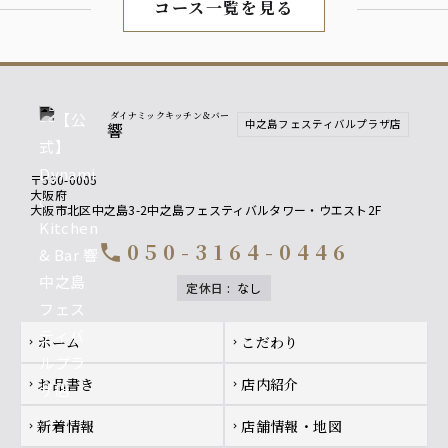
コース一覧を見る
焼酎
黒丸 黒（芋）
山紫水明（麦）
※ロック、水割り、ソーダ割り、お湯割り
ダイナミックキッチン＆バー
ノンアルコール
中之島フェスティバルプラザ店
響
ウーロン茶
グレープフルーツジュース
〒530-0005
オレンジジュース
大阪府
オールフリー ノンアルコールビールテイスト飲料
大阪市北区中之島3-2中之島フェスティバルタワー・ウエスト2F
050-3164-0446
call
定休日
:
なし
Footer navigation
ホーム
こだわり
chevron_right
chevron_right
お品書き
店内紹介
chevron_right
chevron_right
新着情報
店舗情報・地図
chevron_right
chevron_right