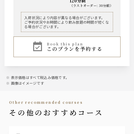
120分制
聖泉からくち
（
ラストオーダー
:
30分前
）
※冷 又は 燗
ビール
入荷状況により内容が異なる場合がございます。
焼酎
ご予約状況やお時間により飲み放題の時間が短くな
ザ・プレミアム・モルツ 中瓶
る場合がございます。
黒丸 黒（芋）
ザ・プレミアム・モルツ 香るエール 樽生
山紫水明（麦）
※ロック、水割り、ソーダ割り、お湯割り
book this plan
ウィスキー
このプランを予約する
角/バランタイン/カネマラ/ジムビーム/カナディ
ノンアルコール
アンクラブ
ウーロン茶
グレープフルーツジュース
オレンジジュース
サワー
表示価格はすべて税込み価格です。
オールフリー ノンアルコールビールテイスト飲料
・ウーロンハイ ・レモンサワー
画像はイメージです
・トマトサワー ・グレープフルーツサワー
・梅干しサワー ・緑茶ハイ
・柚子サワー
other recommended courses
その他のおすすめコース
梅酒
梅酒（ロック、水割り、ソーダ割り、お湯割り）