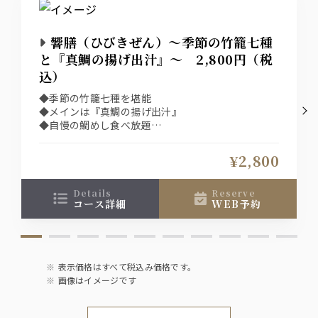
ジン
ジャパニーズクラフトジン『六』
・ジンソーダ
響膳（ひびきぜん）～季節の竹籠七種
・ジントニック
と『真鯛の揚げ出汁』～ 2,800円（税
込）
ウォッカ
◆季節の竹籠七種を堪能
ジャパニーズクラフトウォッカ『白』
◆メインは『真鯛の揚げ出汁』
・ウォッカソーダ
・モスコミュール
◆自慢の鯛めし食べ放題
◆プラス2,000円で飲み放題も付けられます！
◆“土日祝”は選べる1ドリンク付き！！
¥2,800
ワイン
【赤】ヴィッラビアンキ ロッソ
【白】ヴィッラビアンキ ビアンコ
details
reserve
【泡】ラルス スプマンテ ブリュット
コース詳細
WEB予約
日本酒
千葉県 聖泉からくち
表示価格はすべて税込み価格です。
新潟県 越乃景虎
宮城県 伯楽星 特別純米
画像はイメージです
福島県 末廣山廃純米