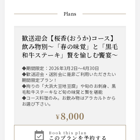
Plans
歓送迎会【桜香(おうか)コース】
飲み物別～「春の味覚」と「黒毛
和牛ステーキ」贅を愉しむ饗宴～
◆期間限定：2026年3月2日～4月30日
◆歓送迎会・送別会に是非ご利用いただきたい
期間限定プラン！
◆拘りの「大浜大豆地豆腐」や旬のお刺身、黒
毛和牛ステーキなど旬の味覚と贅を堪能
◆コース料理のみ。お飲み物はアラカルトから
お選び下さい。
8,000
¥
book this plan
このプランを予約する