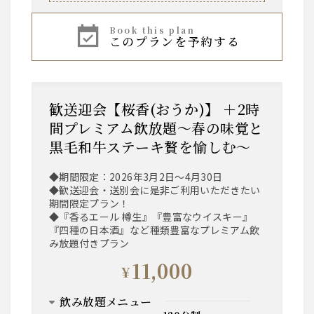
ウィスキー
book this plan
このプランを予約する
～AMERICAN～ ジムビーム
※ロック、水割り、ソーダ割り、お湯割り
サワー
歓送迎会【桜香(おうか)】 ＋2時
・ウーロンハイ ・レモンサワー
・トマトサワー ・グレープフルーツサワー
間プレミアム飲放題～春の味覚と
・梅干しサワー ・緑茶ハイ
・柚子サワー
黒毛和牛ステーキ贅を愉しむ～
◆期間限定：2026年3月2日～4月30日
梅酒
◆歓送迎会・送別会に是非ご利用いただきたい
梅酒（ロック、水割り、ソーダ割り、お湯割り）
期間限定プラン！
◆『香るエール 樽生』『豊富なウイスキー』
『四種の日本酒』など種類豊富なプレミアム飲
ワイン
み放題付きプラン
【赤】ヴィッラビアンキ ロッソ
11,000
【白】ヴィッラビアンキ ビアンコ
¥
日本酒
飲み放題メニュー