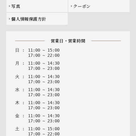
写真
クーポン
chevron_right
chevron_right
個人情報保護方針
chevron_right
営業日・営業時間
日
:
11
:
00
~
15
:
00
17
:
00
~
22
:
00
月
:
11
:
00
~
14
:
30
17
:
00
~
23
:
00
火
:
11
:
00
~
14
:
30
17
:
00
~
23
:
00
水
:
11
:
00
~
14
:
30
17
:
00
~
23
:
00
木
:
11
:
00
~
14
:
30
17
:
00
~
23
:
00
金
:
11
:
00
~
14
:
30
17
:
00
~
23
:
00
土
:
11
:
00
~
15
:
00
17
:
00
~
22
:
00