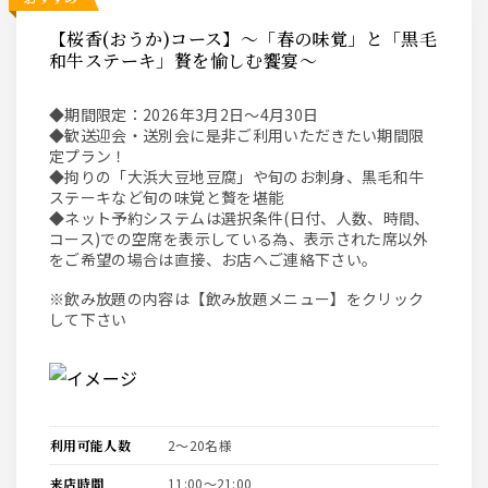
【桜香(おうか)コース】～「春の味覚」と「黒毛
和牛ステーキ」贅を愉しむ饗宴～
◆期間限定：2026年3月2日～4月30日
◆歓送迎会・送別会に是非ご利用いただきたい期間限
定プラン！
◆拘りの「大浜大豆地豆腐」や旬のお刺身、黒毛和牛
ステーキなど旬の味覚と贅を堪能
◆ネット予約システムは選択条件(日付、人数、時間、
コース)での空席を表示している為、表示された席以外
をご希望の場合は直接、お店へご連絡下さい。
※飲み放題の内容は【飲み放題メニュー】をクリック
して下さい
利用可能人数
2〜20名様
来店時間
11:00〜21:00