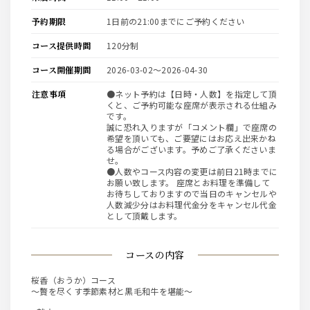
予約期限
1日前の21:00までにご予約ください
コース提供時間
120分制
コース開催期間
2026-03-02〜2026-04-30
注意事項
●ネット予約は【日時・人数】を指定して頂
くと、ご予約可能な座席が表示される仕組み
です。
誠に恐れ入りますが「コメント欄」で座席の
希望を頂いても、ご要望にはお応え出来かね
る場合がございます。予めご了承くださいま
せ。
●人数やコース内容の変更は前日21時までに
お願い致します。 座席とお料理を準備して
お待ちしておりますので当日のキャンセルや
人数減少分はお料理代金分をキャンセル代金
として頂戴します。
コースの内容
桜香（おうか）コース
～贅を尽くす季節素材と黒毛和牛を堪能～