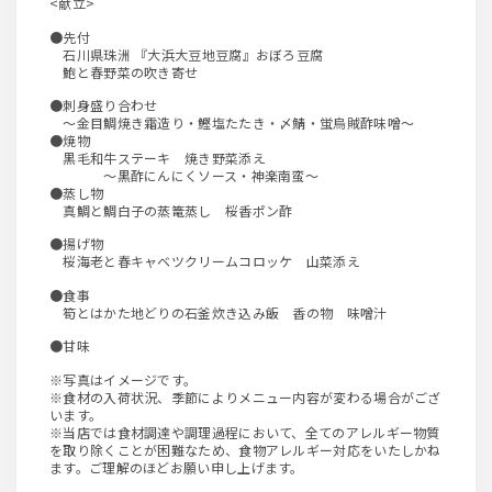
<献立>
●先付
石川県珠洲 『大浜大豆地豆腐』おぼろ豆腐
鮑と春野菜の吹き寄せ
●刺身盛り合わせ
～金目鯛焼き霜造り・鰹塩たたき・〆鯖・蛍烏賊酢味噌～
●焼物
黒毛和牛ステーキ 焼き野菜添え
～黒酢にんにくソース・神楽南蛮～
●蒸し物
真鯛と鯛白子の蒸篭蒸し 桜香ポン酢
●揚げ物
桜海老と春キャベツクリームコロッケ 山菜添え
●食事
筍とはかた地どりの石釜炊き込み飯 香の物 味噌汁
●甘味
※写真はイメージです。
※食材の入荷状況、季節によりメニュー内容が変わる場合がござ
います。
※当店では食材調達や調理過程において、全てのアレルギー物質
を取り除くことが困難なため、食物アレルギー対応をいたしかね
ます。ご理解のほどお願い申し上げます。