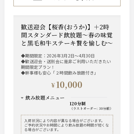
歓送迎会【桜香(おうか)】＋2時
間スタンダード飲放題～春の味覚
と黒毛和牛ステーキ贅を愉しむ～
◆期間限定：2026年3月2日～4月30日
◆歓送迎会・送別会に是非ご利用いただきたい
期間限定プラン！
◆幹事様も安心「２時間飲み放題付き」
10,000
¥
飲み放題メニュー
120分制
（
ラストオーダー
:
30分前
）
ビール
入荷状況により内容が異なる場合がございます。
ご予約状況やお時間により飲み放題の時間が短くな
ザ・プレミアム・モルツ 中瓶
る場合がございます。