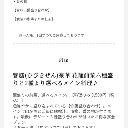
・香の物
【甘味三種盛り合わせ】
【食後の珈琲または紅茶】
お一人様、1皿ずつでご用意しております
Plan
響膳(ひびきぜん)豪華 花籠前菜六種盛
りと2種より選べるメイン料理♪
籠盛りの前菜、選べるメイン。【料理のみ 3,500円（税
込）】
色鮮やかに盛り込まれている【竹籠盛り合わせ】。メ
インは肉か魚とご飯に味噌汁、漬物、香の物が付きま
す。最後にデザート３種盛り合わせが付いたお得な宴会
プラン。
【お一人様、1皿ずつでご用意しております】