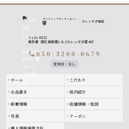
ダイナミックキッチン＆バー
カレッタ汐留店
響
〒105-0021
東京都
港区東新橋1-8-2カレッタ汐留46F
050-3200-0679
call
定休日
:
なし
Footer navigation
ホーム
こだわり
chevron_right
chevron_right
お品書き
店内紹介
chevron_right
chevron_right
新着情報
店舗情報・地図
chevron_right
chevron_right
写真
クーポン
chevron_right
chevron_right
個人情報保護方針
chevron_right