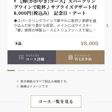
【輝(かがやき)コース】スパークリン
グワインで乾杯♪サプライズデザート付
8,000円(税込み) 記念日・デート
◆スパークリングワインで華やかに乾杯♪季節を盛
り込んだ彩り豊かな前菜、メインにはウイスキー
「響」使用の特製ムースとトリュフソースで愉しむ
黒毛和牛のステーキ 食後のデザートはメッセージ
入りサプライズデザートも付いた特別デートプラン
¥8,000
8品
※デザートのメッセージを御希望の方は、御電話で
承っております。
details
reserve
コース詳細
WEB予約
表示価格はすべて税込み価格です。
画像はイメージです
コース一覧を見る