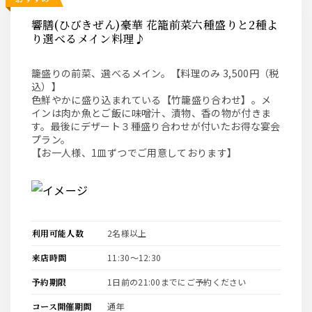
響膳(ひびきぜん)豪華 花籠前菜六種盛りと2種よ
り選べるメイン料理♪
籠盛りの前菜、選べるメイン。【料理のみ 3,500円（税
込）】
色鮮やかに盛り込まれている【竹籠盛り合わせ】。メ
インは肉か魚とご飯に味噌汁、漬物、香の物が付きま
す。最後にデザート３種盛り合わせが付いたお得な宴会
プラン。
【お一人様、1皿ずつでご用意しております】
利用可能人数
2名様以上
来店時間
11:30〜12:30
予約期限
1日前の21:00までにご予約ください
コース開催期間
通年