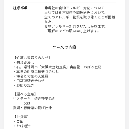
注意事項
●当社の食物アレルギー対応について
当社では食材調達や調理過程において、
全てのアレルギー物質を取り除くことが困難
な為、
食物アレルギー対応をいたしかねます。
ご理解のほどお願い申し上げます。
コースの内容
【竹籠六種盛り合わせ】
・旬菜お浸し
・石川県珠洲市「大浜大豆地豆腐」奥能登 おぼろ豆腐
・本日の刺身二種盛り合わせ
・海老と旬菜の天麩羅
・飛龍頭焚き合わせ
・鰤照り焼き
【選べる主菜】
牛ステーキ 焼き野菜添え
又は
真鯛と春野菜の揚げ出汁
【お食事】
・ご飯
・お味噌汁