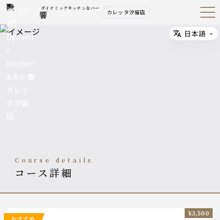
ダイナミックキッチン＆バー
カレッタ汐留店
響
Open
Navig
ation
Menu
日本語
Select
course details
コース詳細
¥3,500
おすすめ