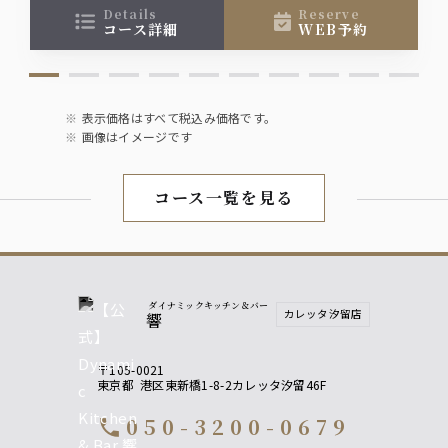
details
reserve
コース詳細
WEB予約
表示価格はすべて税込み価格です。
画像はイメージです
コース一覧を見る
ダイナミックキッチン＆バー
カレッタ汐留店
響
〒105-0021
東京都
港区東新橋1-8-2カレッタ汐留46F
050-3200-0679
call