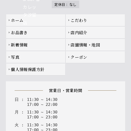
定休日
:
なし
Footer navigation
ホーム
こだわり
chevron_right
chevron_right
お品書き
店内紹介
chevron_right
chevron_right
新着情報
店舗情報・地図
chevron_right
chevron_right
写真
クーポン
chevron_right
chevron_right
個人情報保護方針
chevron_right
営業日・営業時間
日
:
11
:
30
~
14
:
30
17
:
00
~
22
:
00
月
:
11
:
30
~
14
:
30
17
:
00
~
23
:
00
火
:
11
:
30
~
14
:
30
17
:
00
~
23
:
00