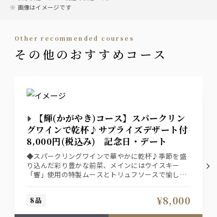
画像はイメージです
other recommended courses
その他のおすすめコース
【輝(かがやき)コース】スパークリン
グワインで乾杯♪サプライズデザート付
8,000円(税込み) 記念日・デート
◆スパークリングワインで華やかに乾杯♪季節を盛
り込んだ彩り豊かな前菜、メインにはウイスキー
「響」使用の特製ムースとトリュフソースで愉しむ
黒毛和牛のステーキ 食後のデザートはメッセージ
入りサプライズデザートも付いた特別デートプラン
¥8,000
8品
※デザートのメッセージを御希望の方は、御電話で
承っております。