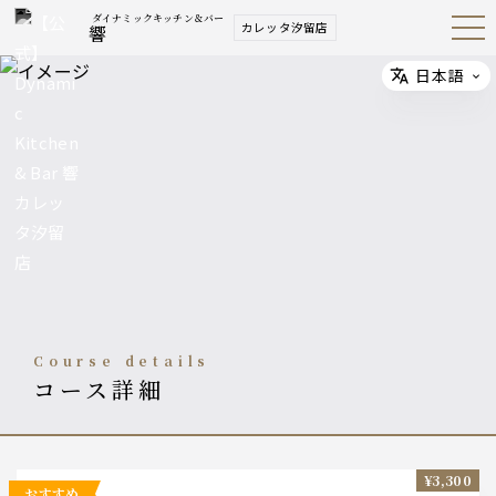
ダイナミックキッチン＆バー
カレッタ汐留店
響
Open
Navig
ation
Menu
日本語
Select
course details
コース詳細
¥3,300
おすすめ