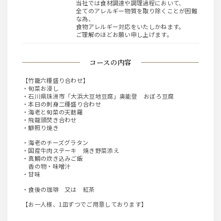
当社では食材調達や調理過程において、
全てのアレルギー物質を取り除くことが困難
な為、
食物アレルギー対応をいたしかねます。
ご理解のほどお願い申し上げます。
コースの内容
【竹籠六種盛り合わせ】
・旬菜お浸し
・石川県珠洲市「大浜大豆地豆腐」奥能登 おぼろ豆腐
・本日の刺身二種盛り合わせ
・海老と旬菜の天麩羅
・飛龍頭焚き合わせ
・鰤照り焼き
・海老のチーズグラタン
・国産牛肉ステーキ 焼き野菜添え
・真鯛の炊き込みご飯
香の物・味噌汁
・甘味
・食後の珈琲 又は 紅茶
【お一人様、1皿ずつでご用意しております】