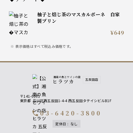
柚子と焙じ茶のマスカルポーネ 自家
製プリン
¥649
表示価格はすべて税込み価格です。
湘南の魚とワインの店
五反田店
ヒラツカ
〒141-0031
東京都
品川区西五反田1-4-4 西五反田タテイシビルB1F
03-6420-3800
call
定休日
:
なし