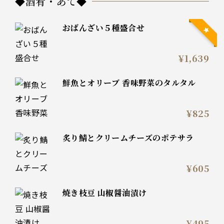
◆酒肴・あて◆
おばんざい５種盛合せ
¥1,639
鮮魚とオリーブ 香味野菜のタルタル
¥825
炙り鯖とクリームチーズのポテサラ
¥605
焼き枝豆 山椒醤油漬け
¥495