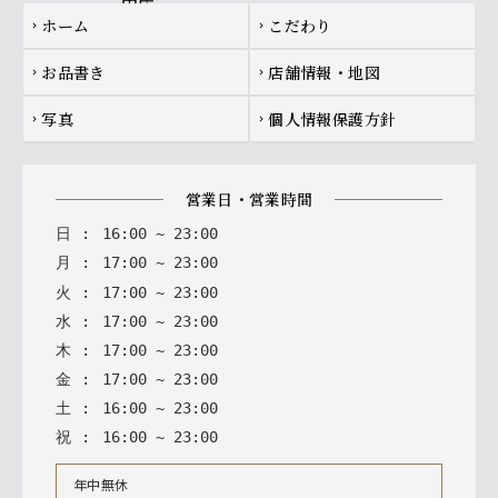
Footer navigation
ホーム
こだわり
chevron_right
chevron_right
お品書き
店舗情報・地図
chevron_right
chevron_right
写真
個人情報保護方針
chevron_right
chevron_right
営業日・営業時間
日
:
16
:
00
~
23
:
00
月
:
17
:
00
~
23
:
00
火
:
17
:
00
~
23
:
00
水
:
17
:
00
~
23
:
00
木
:
17
:
00
~
23
:
00
金
:
17
:
00
~
23
:
00
土
:
16
:
00
~
23
:
00
祝
:
16
:
00
~
23
:
00
年中無休