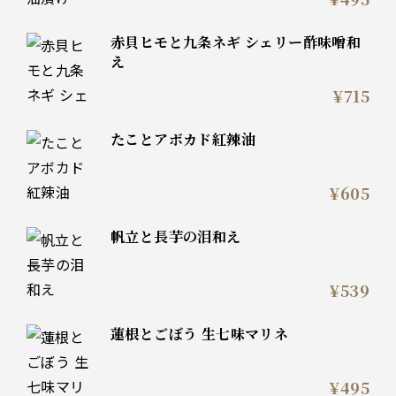
赤貝ヒモと九条ネギ シェリー酢味噌和
え
¥715
たことアボカド紅辣油
¥605
帆立と長芋の泪和え
¥539
蓮根とごぼう 生七味マリネ
¥495