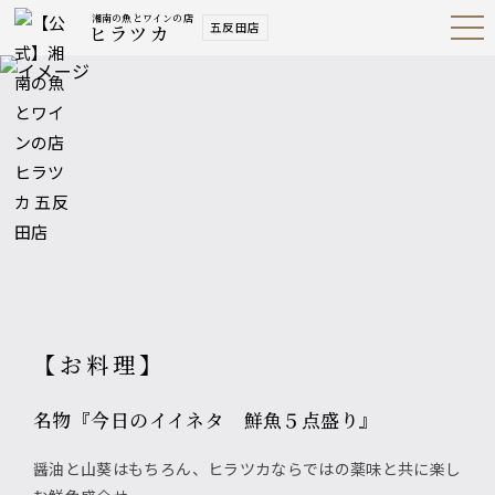
湘南の魚とワインの店
五反田店
ヒラツカ
Open
Navig
ation
Menu
【お料理】
名物『今日のイイネタ 鮮魚５点盛り』
醤油と山葵はもちろん、ヒラツカならではの薬味と共に楽し