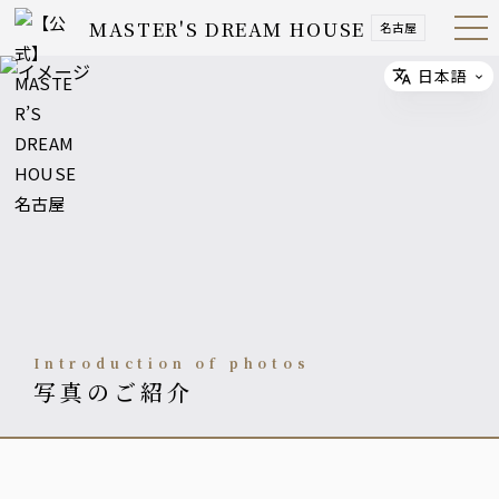
MASTER'S DREAM HOUSE
名古屋
Open
Navig
ation
Menu
日本語
Select
Introduction of photos
写真のご紹介