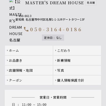
MASTER'S DREAM HOUSE
名古屋
〒450-6613
愛知県
名古屋市中村区名駅1-1-3JRゲートタワー13F
050-3164-0186
call
定休日
:
なし
Footer navigation
ホーム
こだわり
chevron_right
chevron_right
お品書き
新着情報
chevron_right
chevron_right
店舗情報・地図
写真
chevron_right
chevron_right
クーポン
個人情報保護方針
chevron_right
chevron_right
営業日・営業時間
日
:
11
:
00
~
15
:
00