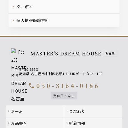
クーポン
個人情報保護方針
MASTER'S DREAM HOUSE
名古屋
〒450-6613
愛知県
名古屋市中村区名駅1-1-3JRゲートタワー13F
050-3164-0186
call
定休日
:
なし
Footer navigation
ホーム
こだわり
chevron_right
chevron_right
お品書き
新着情報
chevron_right
chevron_right