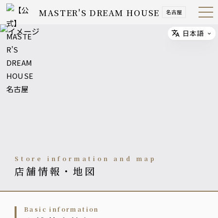
MASTER'S DREAM HOUSE
名古屋
Open
Navig
ation
Menu
日本語
Select
Store information and map
店舗情報・地図
basic information