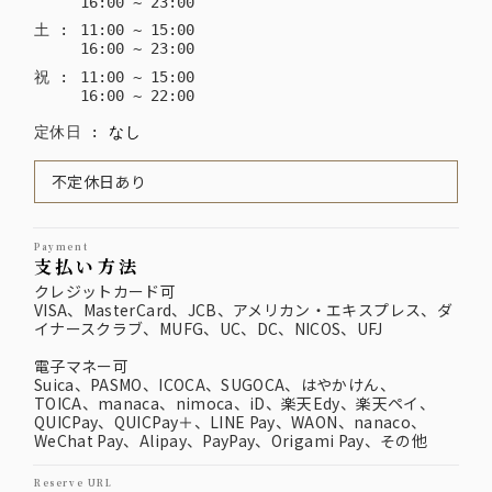
16
:
00
~
23
:
00
土
:
11
:
00
~
15
:
00
16
:
00
~
23
:
00
祝
:
11
:
00
~
15
:
00
16
:
00
~
22
:
00
定休日
:
なし
不定休日あり
payment
支払い方法
クレジットカード可
VISA、MasterCard、JCB、アメリカン・エキスプレス、ダ
イナースクラブ、MUFG、UC、DC、NICOS、UFJ
電子マネー可
Suica、PASMO、ICOCA、SUGOCA、はやかけん、
TOICA、manaca、nimoca、iD、楽天Edy、楽天ペイ、
QUICPay、QUICPay＋、LINE Pay、WAON、nanaco、
WeChat Pay、Alipay、PayPay、Origami Pay、その他
reserve URL