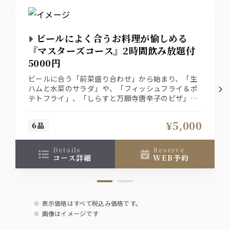
ワイン
ハウスワイン 赤・白
グラスでご提供！
ビールによく合うお料理が愉しめる
『マスターズコース』2時間飲み放題付
カクテル
5000円
ジンバック・モスコミュール・ウォッカグレープフルー
ビールに合う「前菜盛り合わせ」から始まり、「生
ツ・ファジーネーブル・
ハムと水菜のサラダ」や、「フィッシュフライ＆ポ
・カシスソーダ・カシスオレンジ・カシスウーロン・ピー
チウーロン・アップルジンジャー
テトフライ」、「しらすと万願寺唐辛子のピザ」メ
・スクリュードライバー・オレンジブロッサム・ジンソー
インは「味噌漬けポークグリル&ビーフステーキ」
ダ・レモンサワー・トマトサワー
をご用意！〆はみかわもち豚のガーリックピラフ！
¥5,000
6品
大満足のコースです♪
カクテル
details
reserve
オレンジジュース・グレープフルーツジュース
コース詳細
WEB予約
・ペプシコーラ・ジンジャーエール・ウーロン茶
表示価格はすべて税込み価格です。
画像はイメージです