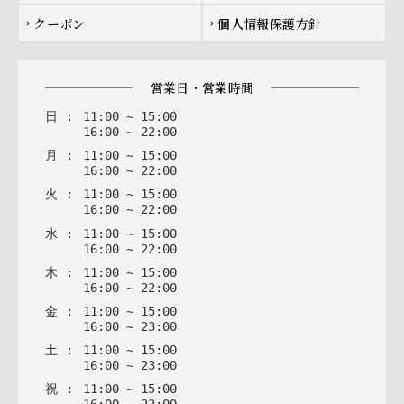
クーポン
個人情報保護方針
chevron_right
chevron_right
営業日・営業時間
日
:
11
:
00
~
15
:
00
16
:
00
~
22
:
00
月
:
11
:
00
~
15
:
00
16
:
00
~
22
:
00
火
:
11
:
00
~
15
:
00
16
:
00
~
22
:
00
水
:
11
:
00
~
15
:
00
16
:
00
~
22
:
00
木
:
11
:
00
~
15
:
00
16
:
00
~
22
:
00
金
:
11
:
00
~
15
:
00
16
:
00
~
23
:
00
土
:
11
:
00
~
15
:
00
16
:
00
~
23
:
00
祝
:
11
:
00
~
15
:
00