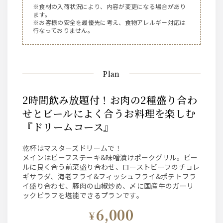
※食材の入荷状況により、内容が変更になる場合があり
ます。
※お客様の安全を最優先に考え、食物アレルギー対応は
行なっておりません。
Plan
2時間飲み放題付！お肉の2種盛り合わ
せとビールによく合うお料理を楽しむ
『ドリームコース』
乾杯はマスターズドリームで！
メインはビーフステーキ&味噌漬けポークグリル。ビー
ルに良く合う前菜盛り合わせ、ローストビーフのチョレ
ギサラダ、海老フライ&フィッシュフライ&ポテトフラ
イ盛り合わせ、豚肉の山椒炒め、〆に国産牛のガーリ
ックピラフを堪能できるプランです。
6,000
¥