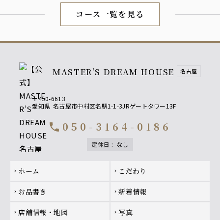
コース一覧を見る
MASTER'S DREAM HOUSE
名古屋
〒450-6613
愛知県
名古屋市中村区名駅1-1-3JRゲートタワー13F
050-3164-0186
call
定休日
:
なし
Footer navigation
ホーム
こだわり
chevron_right
chevron_right
お品書き
新着情報
chevron_right
chevron_right
店舗情報・地図
写真
chevron_right
chevron_right