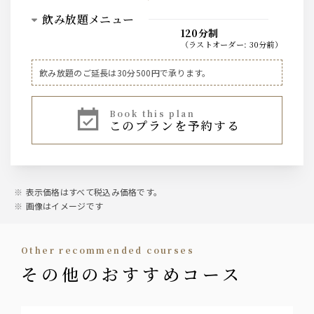
飲み放題メニュー
120分制
（
ラストオーダー
:
30分前
）
ビール
飲み放題のご延長は30分500円で承ります。
乾杯は『醸造家が夢見た心が震えるほどにうまいビール』
を最高の状態でプレゼント！
book this plan
【ザ･プレミアム・モルツ・マスターズドリーム】生ビール
このプランを予約する
ビール
ザ･プレミアム・モルツ】生ビール
表示価格はすべて税込み価格です。
ウィスキー
画像はイメージです
【ハイボール】・ジムビームハイボール・メガジムビーム
ハイボール・スコッチハイボール
・CCハイボール ・角ハイボール
other recommended courses
【ウィスキー】・ジムビーム・カナディアンクラブ・ティ
その他のおすすめコース
ーチャーズ
水割り/ロック/ストレート/ソーダ割り お好みの飲み方で
どうぞ