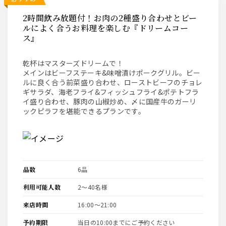
2時間飲み放題付！お肉の2種盛り合わせとビー
ルによく合うお料理を楽しむ『ドリームコー
ス』
乾杯はマスターズドリームで！
メインはビーフステーキ&味噌漬けポークグリル。ビー
ルに良く合う前菜盛り合わせ、ローストビーフのチョレ
ギサラダ、海老フライ&フィッシュフライ&ポテトフラ
イ盛り合わせ、豚肉の山椒炒め、〆に国産牛のガーリ
ックピラフを堪能できるプランです。
品数
6品
利用可能人数
2〜40名様
来店時間
16:00〜21:00
予約期限
当日の10:00までにご予約ください