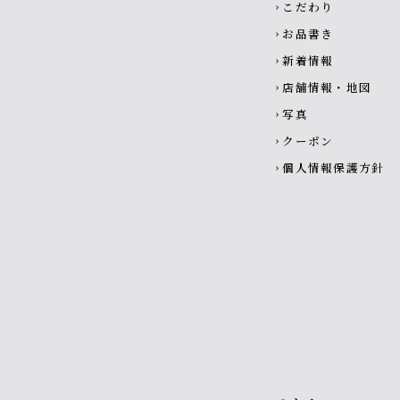
こだわり
chevron_right
お品書き
chevron_right
新着情報
chevron_right
店舗情報・地図
chevron_right
写真
chevron_right
クーポン
chevron_right
個人情報保護方針
chevron_right