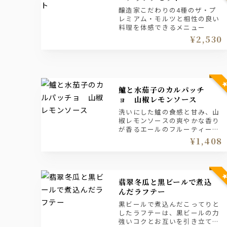
醸造家こだわりの4種のザ・プ
レミアム・モルツと相性の良い
料理を体感できるメニュー
¥2,530
鱸と水茄子のカルパッチ
ョ 山椒レモンソース
洗いにした鱸の食感と甘み、山
椒レモンソースの爽やかな香り
が香るエールのフルーティーで
奥深いコクを引き立てます。
¥1,408
翡翠冬瓜と黒ビールで煮込
んだラフテー
黒ビールで煮込んだこってりと
したラフテーは、黒ビールの力
強いコクとお互いを引き立てあ