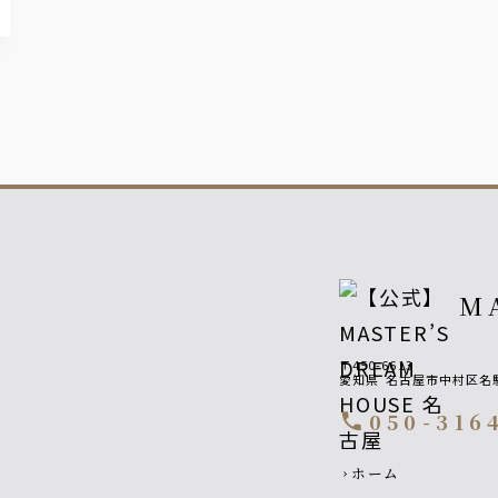
M
〒450-6613
愛知県
名古屋市中村区名駅1
050-316
call
Footer navigatio
ホーム
chevron_right