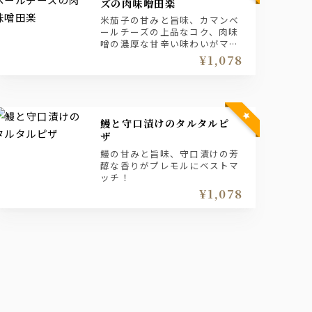
ズの肉味噌田楽
米茄子の甘みと旨味、カマンベ
ールチーズの上品なコク、肉味
噌の濃厚な甘辛い味わいがマス
ターズドリームの多重奏で濃密
¥1,078
な味わいを引き立てる。
鰻と守口漬けのタルタルピ
ザ
鰻の甘みと旨味、守口漬けの芳
醇な香りがプレモルにベストマ
ッチ！
¥1,078