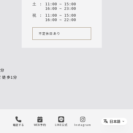
土
:
11
:
00
~
15
:
00
16
:
00
~
23
:
00
祝
:
11
:
00
~
15
:
00
16
:
00
~
22
:
00
不定休日あり
1分
 徒歩1分
日本語
Select 
電話する
WEB予約
LINE公式
Instagram