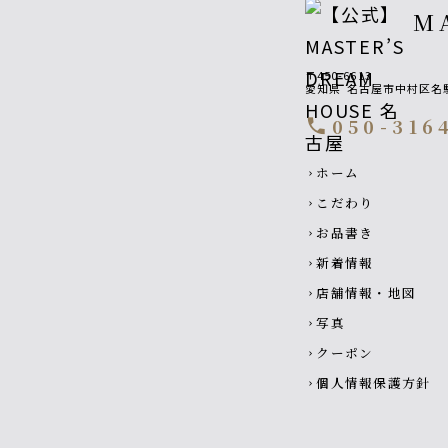
M
〒450-6613
愛知県
名古屋市中村区名駅1
050-316
call
Footer navigatio
ホーム
chevron_right
こだわり
chevron_right
お品書き
chevron_right
新着情報
chevron_right
店舗情報・地図
chevron_right
写真
chevron_right
クーポン
chevron_right
個人情報保護方針
chevron_right