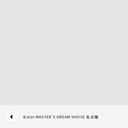
MASTER’S DREAM HOUSE 名古屋
©
2026
Appearance mode switch