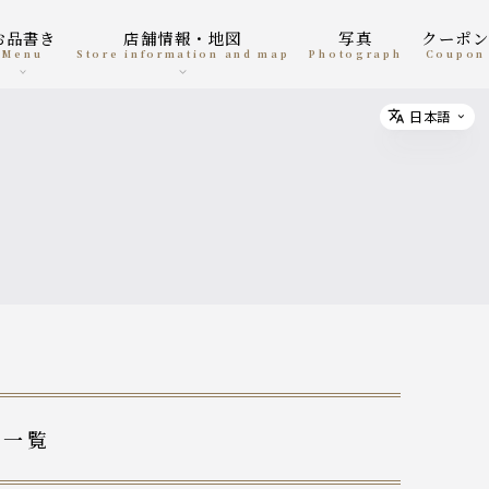
お品書き
店舗情報・地図
写真
クーポ
menu
Store information and map
photograph
coupon
日本語
Select
稿一覧