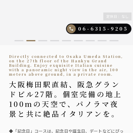
定休日
:
なし
06-6315-9205
Directly connected to Osaka Umeda Station,
on the 27th floor of the Hankyu Grand
Building. Enjoy exquisite Italian cuisine
with a panoramic night view in the air, 100
meters above ground, in a private room.
大阪梅田駅直結、阪急グラン
ドビル27階。個室完備の地上
100mの天空で、パノラマ夜
景と共に絶品イタリアンを。
◆「記念日」コースは、記念日や誕生日、デートなどにぴっ