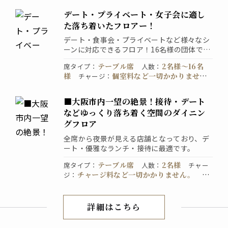
合わせください
デート・プライベート・女子会に適し
た落ち着いたフロアー！
デート・食事会・プライベートなど様々なシ
ーンに対応できるフロア！16名様の団体でも
ご用意いたします。
テーブル席
2名様〜16名
席タイプ
：
人数
：
様
個室料など一切かかりませ
チャージ
：
ん。
禁煙席
直接お店
喫煙・禁煙
：
予約
：
にお問い合わせください
■大阪市内一望の絶景！接待・デート
などゆっくり落ち着く空間のダイニン
グフロア
全席から夜景が見える店舗となっており、デ
ート・優雅なランチ・接待に最適です。
テーブル席
2名様
席タイプ
：
人数
：
チャー
チャージ料など一切かかりません。
ジ
：
喫
禁煙席
席のみ予約OK。お
煙・禁煙
：
予約
：
電話でご予約ください。
詳細はこちら
店内紹介