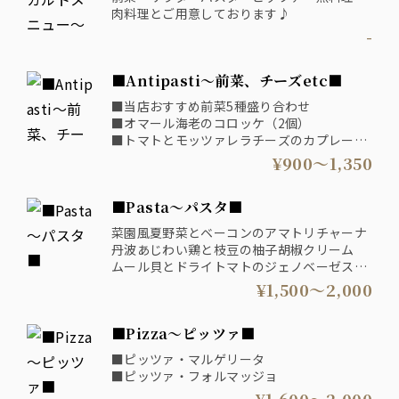
肉料理とご用意しております♪
-
■Antipasti～前菜、チーズetc■
■当店おすすめ前菜5種盛り合わせ
■オマール海老のコロッケ（2個）
■トマトとモッツァレラチーズのカプレーゼ
■サーモンとディルのタルタル メルバトー
¥900〜1,350
スト添え
■鯛のカルパッチョ
■Pasta～パスタ■
■チーズの盛り合わせ
■生ハムの盛り合わせ
菜園風夏野菜とベーコンのアマトリチャーナ
丹波あじわい鶏と枝豆の柚子胡椒クリーム
ムール貝とドライトマトのジェノベーゼスパ
ゲッティ
¥1,500〜2,000
牛すじ肉のボロネーゼと焼き野菜のペペロナ
ータ（生パスタリングイネ）
■Pizza～ピッツァ■
海の幸たっぷりペスカトーレ（生パスタリン
グイネ）
■ピッツァ・マルゲリータ
■ピッツァ・フォルマッジョ