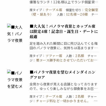
優雅なランチ！12名様以上でランチ個室貸切
可！人気の個室のためまずお電話を♪０６－
テーブル席
完全個室
席タイプ
：
個室仕切り
：
６３１５－９２０５
（壁・扉あり）
12名様〜20様
人数
：
チャ
個室料など一切かかりません。
ージ
：
喫
禁煙席
直接お店にお問い
煙・禁煙
：
予約
：
■大人気！パノラマ夜景とカップル席
合わせください
は限定4席！記念日・誕生日・デートに
最適
足を踏み入れた瞬間に目に飛び込んでくる梅
田のパノラマ夜景に、気持ちは高まります。
半円状のソファーで２名様が１つのテーブル
ソファー席
2名様
席タイプ
：
人数
：
チャー
を囲む形となりますので、二人の距離は急接
要コース御予約とさせていただいており
ジ
：
近！デート・記念日・誕生日に最適です。プ
ます。
禁煙席
席のみの
喫煙・禁煙
：
予約
：
ロポーズにも選ばれる実績のあるお席です。
予約はご遠慮ください。詳細はお店にお問い
■パノラマ夜景を望むメインダイニン
合わせください。
グフロア
全席から夜景が見える店舗となっております
ので、ゆっくり楽しみながら御食事をお召し
上がりいただけます。カップルシートが御予
テーブル席
2名様
席タイプ
：
人数
：
チャー
約満席であっても、安心して夜景をお楽しみ
チャージ料など一切かかりません。
ジ
：
喫
いただける席は多数ご用意しております。
禁煙席
直接お店にお問い
煙・禁煙
：
予約
：