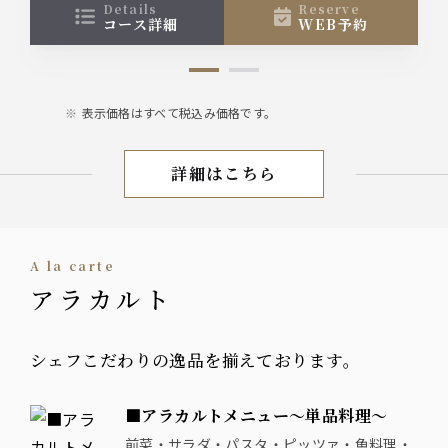
しプランです♪
details
reserve
コース詳細
WEB予約
※お料理に関しましては盛り合わせで提供させてい
ただきます
※コースの制限時間は120分となっております
※飲み放題のラストオーダーは30分前となっており
表示価格はすべて税込み価格です。
ます
詳細はこちら
昼宴会
A la carte
アラカルト
シェフこだわりの逸品を揃えております。
■アラカルトメニュー～単品料理～
前菜・サラダ・パスタ・ピッツァ・魚料理・