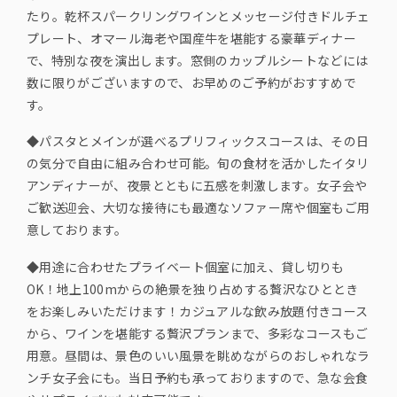
たり。乾杯スパークリングワインとメッセージ付きドルチェ
プレート、オマール海老や国産牛を堪能する豪華ディナー
で、特別な夜を演出します。窓側のカップルシートなどには
数に限りがございますので、お早めのご予約がおすすめで
す。
◆パスタとメインが選べるプリフィックスコースは、その日
の気分で自由に組み合わせ可能。旬の食材を活かしたイタリ
アンディナーが、夜景とともに五感を刺激します。女子会や
ご歓送迎会、大切な接待にも最適なソファー席や個室もご用
意しております。
◆用途に合わせたプライベート個室に加え、貸し切りも
OK！地上100mからの絶景を独り占めする贅沢なひととき
をお楽しみいただけます！カジュアルな飲み放題付きコース
から、ワインを堪能する贅沢プランまで、多彩なコースもご
用意。昼間は、景色のいい風景を眺めながらのおしゃれなラ
ンチ女子会にも。当日予約も承っておりますので、急な会食