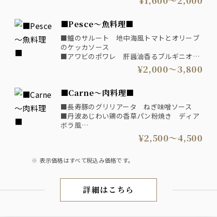
¥1,600〜2,000
■Pesce～魚料理■
■鱸のサルート 地中海風トマトとオリーブ
のケッカソース
■アワビのポワレ 肝醤油香るブルギニオン
ソース
¥2,000〜3,800
■オマール海老のグラティナーレ アメリケ
ーヌソース
■Carne～肉料理■
■長寿豚のグリリアータ ねぎ味噌ソース
■丹波あじわい鶏の香草パン粉焼き ディア
ボラ風
■国産牛肉のビステッカ 赤ワインソース
¥2,500〜4,500
表示価格はすべて税込み価格です。
詳細はこちら
アラカルト