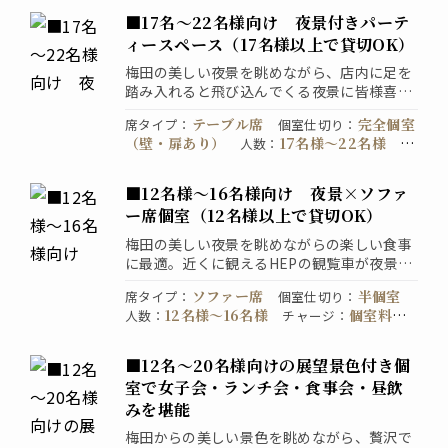
■17名～22名様向け 夜景付きパーテ
ィースペース（17名様以上で貸切OK）
梅田の美しい夜景を眺めながら、店内に足を
踏み入れると飛び込んでくる夜景に皆様喜ば
れます！南方が全面ガラス張りでどこからで
テーブル席
完全個室
席タイプ
：
個室仕切り
：
も夜景をご覧いただけますのでオススメです
（壁・扉あり）
17名様〜22名様
人数
：
チ
よ。1つの大きなスペースに2列にテーブルを
個室料など一切かかりません。
ャージ
：
喫
並べてご用意させていただきます。
禁煙席
直接お店にお問い
煙・禁煙
：
予約
：
あらゆるご利用動機にお応えいたします。
■12名様～16名様向け 夜景×ソファ
合わせください
ー席個室（12名様以上で貸切OK）
梅田の美しい夜景を眺めながらの楽しい食事
に最適。近くに観えるHEPの観覧車が夜景を
更に綺麗に引き立ててくれている、粋なパー
ソファー席
半個室
席タイプ
：
個室仕切り
：
ティースペースです。企業様のご宴会・接待
12名様〜16名様
個室料な
人数
：
チャージ
：
は勿論、ご家族での大切なお祝いの席で良く
ど一切かかりません。
禁煙
喫煙・禁煙
：
選ばれます。
席
直接お店にお問い合わせくださ
予約
：
※こちらのスペースは12名様以上で貸切とさ
■12名～20名様向けの展望景色付き個
い
せて頂いております。
室で女子会・ランチ会・食事会・昼飲
みを堪能
梅田からの美しい景色を眺めながら、贅沢で