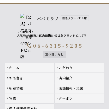
パパミラノ
阪急グランドビル店
〒530-0017
大阪府
大阪市北区角田町8-47阪急グランドビル27F
06-6315-9205
call
定休日
:
なし
Footer navigation
ホーム
こだわり
chevron_right
chevron_right
お品書き
店内紹介
chevron_right
chevron_right
新着情報
店舗情報・地図
chevron_right
chevron_right
写真
クーポン
chevron_right
chevron_right
個人情報保護方針
chevron_right