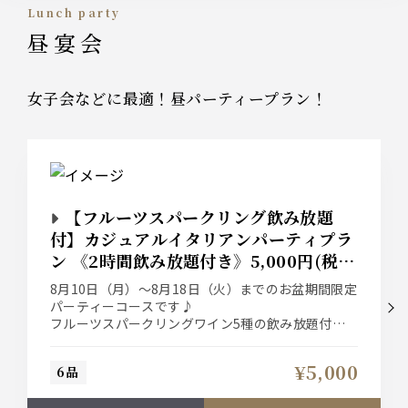
Lunch party
昼宴会
女子会などに最適！昼パーティープラン！
【フルーツスパークリング飲み放題
付】カジュアルイタリアンパーティプラ
ン 《2時間飲み放題付き》5,000円(税
込)
8月10日（月）〜8月18日（火）までのお盆期間限定
パーティーコースです♪
フルーツスパークリングワイン5種の飲み放題付き
プラン！
お料理は旬の素材を使用した前菜盛り合わせに、メ
¥5,000
6品
インには長寿豚のグリル！〆イタリアンを楽しんで
いただけるピッツァとパスタをご用意。店長イチ押