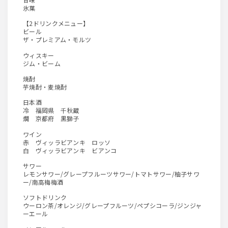
氷菓
【2ドリンクメニュー】
ビール
ザ・プレミアム・モルツ
ウィスキー
ジム・ビーム
焼酎
芋焼酎・麦焼酎
日本酒
冷 福岡県 千秋蔵
燗 京都府 黒獅子
ワイン
赤 ヴィッラビアンキ ロッソ
白 ヴィッラビアンキ ビアンコ
サワー
レモンサワー/グレープフルーツサワー/トマトサワー/柚子サワ
ー/南高梅梅酒
ソフトドリンク
ウーロン茶/オレンジ/グレープフルーツ/ペプシコーラ/ジンジャ
ーエール