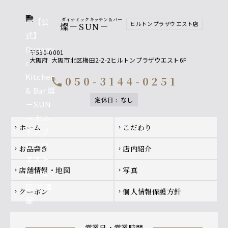
ダイナミックキッチン＆バー
ヒルトンプラザウエスト店
燦－SUN－
〒530-0001
大阪府
大阪市北区梅田2-2-2ヒルトンプラザウエスト6F
050-3144-0251
call
定休日
:
なし
Footer navigation
ホーム
こだわり
chevron_right
chevron_right
お品書き
店内紹介
chevron_right
chevron_right
店舗情報・地図
写真
chevron_right
chevron_right
クーポン
個人情報保護方針
chevron_right
chevron_right
営業日・営業時間