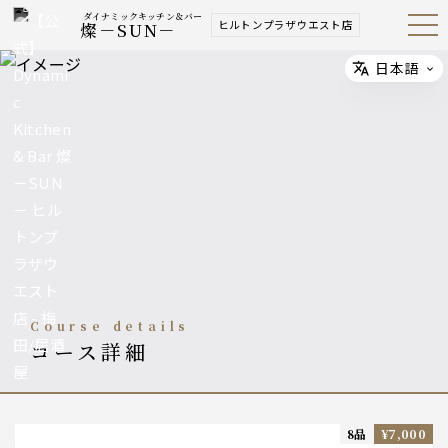
ダイナミックキッチン＆バー
ヒルトンプラザウエスト店
燦－SUN－
Open
Navig
ation
Menu
日本語
Select
course details
コース詳細
8品
¥7,000