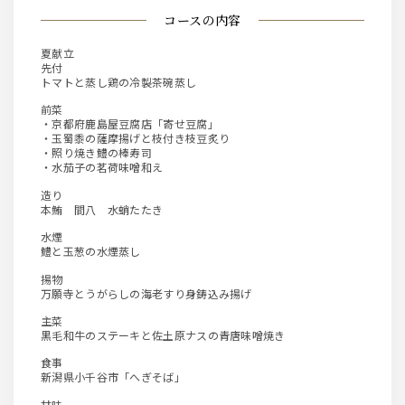
コースの内容
夏献立
先付
トマトと蒸し鶏の冷製茶碗蒸し
前菜
・京都府鹿島屋豆腐店「寄せ豆腐」
・玉蜀黍の薩摩揚げと枝付き枝豆炙り
・照り焼き鱧の棒寿司
・水茄子の茗荷味噌和え
造り
本鮪 間八 水蛸たたき
水煙
鱧と玉葱の水煙蒸し
揚物
万願寺とうがらしの海老すり身鋳込み揚げ
主菜
黒毛和牛のステーキと佐土原ナスの青唐味噌焼き
食事
新潟県小千谷市「へぎそば」
甘味