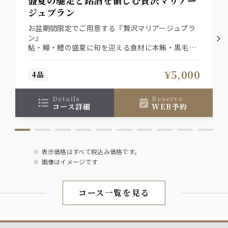
ジュプラン
お盆期間限定でご用意する『贅沢マリアージュプラ
ン』
鮎・鰻・鱧の盛夏に旬を迎える食材に本鮪・黒毛和
牛を堪能。
合わせるお酒はプレミアムウイスキー（山崎or白州
¥5,000
4品
のハイボール）と日本酒（獺祭）をご用意。
料理とドリンク（各1杯ずつ）込みで5,000円でご提
供いたします。
details
reserve
※8月8日～8月16日までの限定プランです。
コース詳細
WEB予約
表示価格はすべて税込み価格です。
画像はイメージです
コース一覧を見る