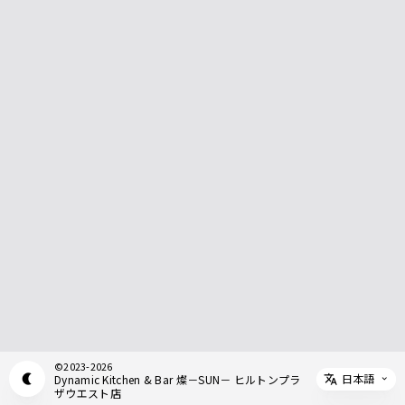
©
2023-2026
日本語
Dynamic Kitchen & Bar 燦－SUN－ ヒルトンプラ
Appearance mode switch
Select 
ザウエスト店