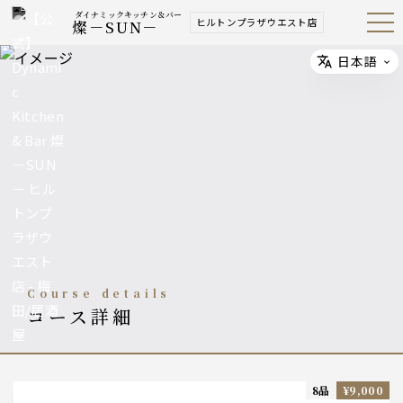
ダイナミックキッチン＆バー
ヒルトンプラザウエスト店
燦－SUN－
Open
Navig
ation
Menu
日本語
Select
course details
コース詳細
8品
¥9,000