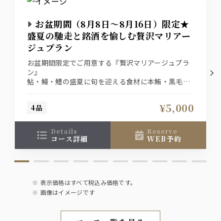
お盆期間（8月8日～8月16日）限定★
盛夏の馳走と銘酒を愉しむ贅沢マリアー
ジュプラン
お盆期間限定でご用意する『贅沢マリアージュプラ
ン』
鮎・鰻・鱧の盛夏に旬を迎える食材に本鮪・黒毛和
牛を堪能。
合わせるお酒はプレミアムウイスキー（山崎or白州
¥5,000
4品
のハイボール）と日本酒（獺祭）をご用意。
料理とドリンク（各1杯ずつ）込みで5,000円でご提
供いたします。
details
reserve
※8月8日～8月16日までの限定プランです。
コース詳細
WEB予約
表示価格はすべて税込み価格です。
画像はイメージです