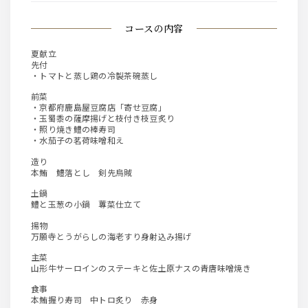
コースの内容
夏献立
先付
・トマトと蒸し鶏の冷製茶碗蒸し
前菜
・京都府鹿島屋豆腐店「寄せ豆腐」
・玉蜀黍の薩摩揚げと枝付き枝豆炙り
・照り焼き鱧の棒寿司
・水茄子の茗荷味噌和え
造り
本鮪 鱧落とし 剣先烏賊
土鍋
鱧と玉葱の小鍋 蓴菜仕立て
揚物
万願寺とうがらしの海老すり身射込み揚げ
主菜
山形牛サーロインのステーキと佐土原ナスの青唐味噌焼き
食事
本鮪握り寿司 中トロ炙り 赤身