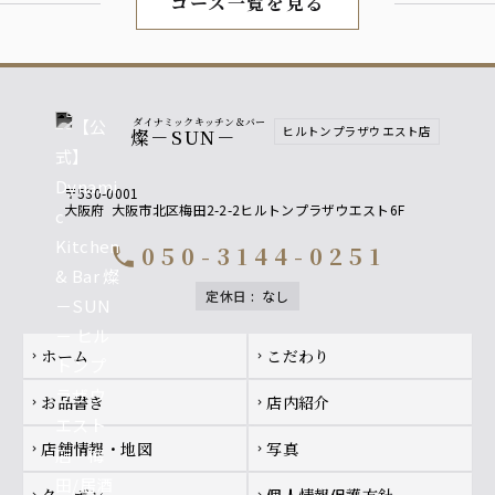
コース一覧を見る
ダイナミックキッチン＆バー
ヒルトンプラザウエスト店
燦－SUN－
〒530-0001
大阪府
大阪市北区梅田2-2-2ヒルトンプラザウエスト6F
050-3144-0251
call
定休日
:
なし
Footer navigation
ホーム
こだわり
chevron_right
chevron_right
お品書き
店内紹介
chevron_right
chevron_right
店舗情報・地図
写真
chevron_right
chevron_right
クーポン
個人情報保護方針
chevron_right
chevron_right