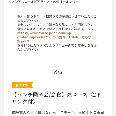
ノンアルコールビアテイスト飲料オールフリー
※大人数の場合、大皿盛りで御提供にさせていただくこ
ともございます。
※全てのアレルギー物質を取り除くことが困難なため、
食物アレルギー対応をいたしかねます。詳細はこちら
https://www.dynac-japan.com/wp-
content/uploads/2025/07/食物アレルギー対応方
針.pdf
※食材の仕入れ状況によりメニュー内容が変更となる場
合がございます。
Plan
おすすめ
【ランチ同窓会/会食】煌コース〈2ド
リンク付〉
旬味覚の八寸と贅沢な山形牛ステーキ、本鮪中トロ寿司