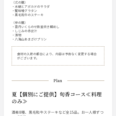
（弍の膳）
・水蛸とアボカドのサラダ
・蟹味噌グラタン
・黒毛和牛のステーキ
（参の膳）
・雲丹いくらのせ鉄釜炊き鯛めし
・しじみの赤出汁
・漬物
・八海山あまざけプリン
食材の入荷の都合により、内容は予告なく変更する場合
がございます。
Plan
夏【個別にご提供】旬香コース≪料理
のみ≫
酒肴8種、黒毛和牛ステーキなど全15品。お一人様ずつ