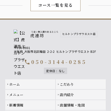
コース一覧を見る
うまい魚と酒のあるところ
ヒルトンプラザウエスト店
虎連坊
〒530-0001
大阪府
大阪市北区梅田
2-2-2
ヒルトンプラザウエスト B2F
050-3144-0285
call
定休日
:
なし
Footer navigation
ホーム
こだわり
chevron_right
chevron_right
メニュー
店内紹介
chevron_right
chevron_right
新着情報
店舗情報・地図
chevron_right
chevron_right