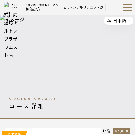
うまい魚と酒のあるところ
ヒルトンプラザウエスト店
虎連坊
Open
Navig
ation
Menu
日本語
Select
course details
コース詳細
15品
¥7,000
おすすめ