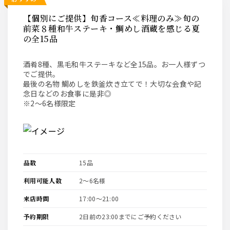
【個別にご提供】旬香コース≪料理のみ≫旬の
前菜８種和牛ステーキ・鯛めし酒蔵を感じる夏
の全15品
酒肴8種、黒毛和牛ステーキなど全15品。お一人様ずつ
でご提供。
最後の名物 鯛めしを鉄釜炊き立てで！大切な会食や記
念日などのお食事に是非◎
※2～6名様限定
品数
15品
利用可能人数
2〜6名様
来店時間
17:00〜21:00
予約期限
2日前の23:00までにご予約ください