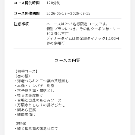
コース提供時間
120分制
コース開催期間
2026-05-19〜2026-09-15
注意事項
本コースは2～6名様限定コースです。
特別プランにつき、その他クーポン券・サー
ビス券は不可
ディナータイムは倶楽部ダイナック1,100円
券の併用可
コースの内容
【旬香コース】
（壱の膳）
・海老つみれと三つ葉の茶碗蒸し
・本鮪・カンパチ 刺身
・穴子焼き霜・鱧落とし
・枝豆の薩摩揚げ
・合鴨と白葱のもろみソース
・万願寺としらすの揚げびたし
・鯛あら豆腐
・鱧南蛮漬け
（碗物）
・鱧と梅素麺の薄葛仕立て