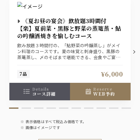
《夏お昼の宴会》飲放題3時間付
【楽】夏前菜・黒豚と野菜の蒸篭蒸・鮎
の吟醸酒焼きを愉しむコース
飲み放題３時間付の、「鮎野菜の吟醸蒸し」がメイ
ン料理のコースです。夏の味覚と刺身盛り、黒豚の
蒸篭蒸し、〆のそばまで堪能できる、会食やご宴会
に最適のプランです。
¥6,000
7品
details
reserve
コース詳細
WEB予約
表示価格はすべて税込み価格です。
画像はイメージです