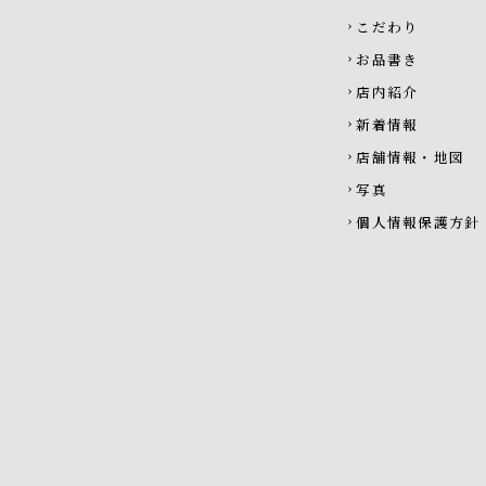
こだわり
chevron_right
お品書き
chevron_right
店内紹介
chevron_right
新着情報
chevron_right
店舗情報・地図
chevron_right
写真
chevron_right
個人情報保護方針
chevron_right