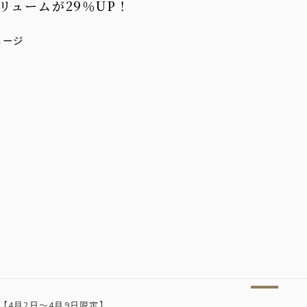
リュームが29％UP！
【4月2日〜4月9日限定】