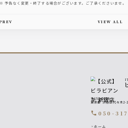
※ 予告なく変更・終了する場合がございます。ご了承くださいませ。
PREV
VIEW ALL
is article's paging
I
〒151-0053
東京都
渋谷区代々木2-
050-31
call
Footer navigati
ホーム
chevron_right