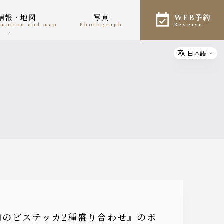
舗情報・地図
写真
WEB予約
ormation and map
photograph
reserve
日本語
Select
牛肉のビステッカ2種盛り合わせ』のボ