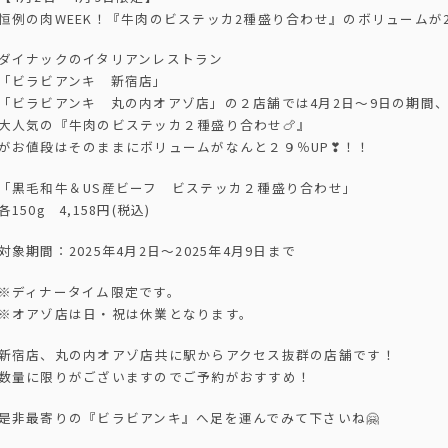
恒例の肉WEEK！『牛肉のビステッカ2種盛り合わせ』のボリュームが2
ダイナックのイタリアンレストラン
「ビラビアンキ 新宿店」
「ビラビアンキ 丸の内オアゾ店」の２店舗では4月2日〜9日の期間
大人気の『牛肉のビステッカ２種盛り合わせ🍗』
がお値段はそのままにボリュームがなんと２９％UP❣！！
「黒毛和牛＆US産ビーフ ビステッカ２種盛り合わせ」
各150g 4,158円(税込)
対象期間：2025年4月2日〜2025年4月9日まで
※ディナータイム限定です。
※オアゾ店は日・祝は休業となります。
新宿店、丸の内オアゾ店共に駅からアクセス抜群の店舗です！
数量に限りがございますのでご予約がおすすめ！
是非最寄りの『ビラビアンキ』へ足を運んでみて下さいね🤗