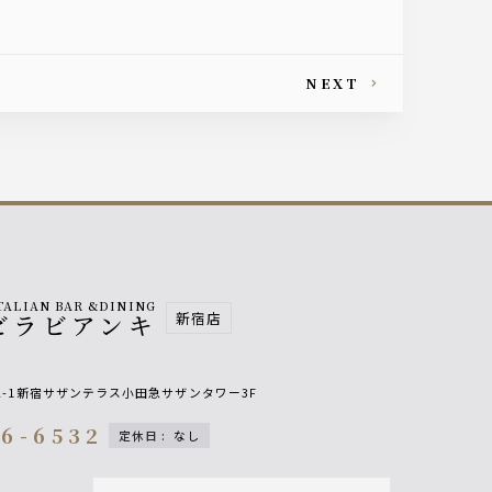
NEXT
TALIAN BAR &DINING
新宿店
ビラビアンキ
2-1新宿サザンテラス小田急サザンタワー3F
76-6532
定休日
:
なし
on