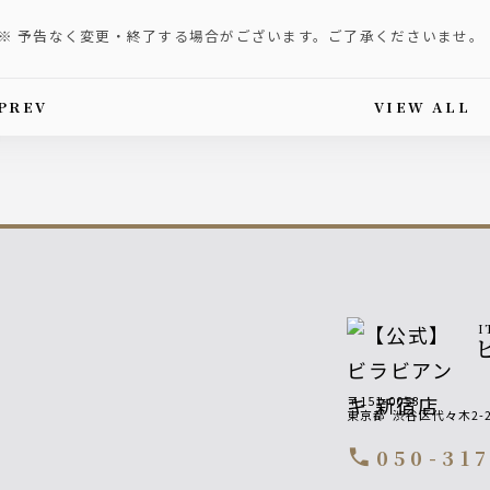
※ 予告なく変更・終了する場合がございます。ご了承くださいませ。
PREV
VIEW ALL
is article's paging
I
〒151-0053
東京都
渋谷区代々木2-
050-31
call