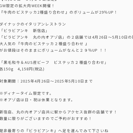
GW限定の拡大肉WEEK開催！
『牛肉のビステッカ2種盛り合わせ』のボリュームが29％UP！
ダイナックのイタリアンレストラン
「ビラビアンキ 新宿店」
「ビラビアンキ 丸の内オアゾ店」の２店舗では4月26日〜5月10日
大人気の『牛肉のビステッカ２種盛り合わせ 』
がお値段はそのままにボリュームがなんと２９％UP ！！
「黒毛和牛＆AUS産ビーフ ビステッカ２種盛り合わせ」
各150g 4,158円(税込)
対象期間：2025年4月26日〜2025年5月10日まで
※ディナータイム限定です。
※オアゾ店は日・祝は休業となります。
新宿店、丸の内オアゾ店共に駅からアクセス抜群の店舗です！
数量に限りがございますのでご予約がおすすめ！
是非最寄りの『ビラビアンキ』へ足を運んでみて下さいね