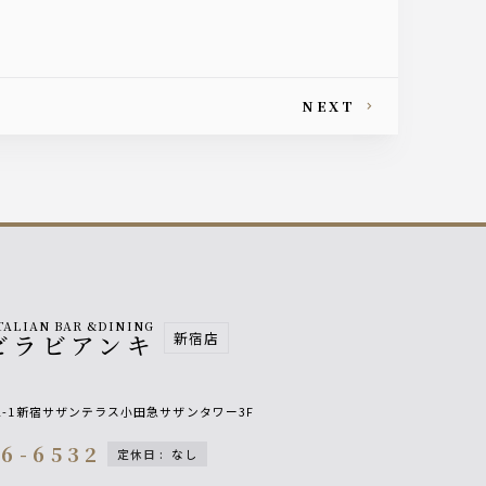
NEXT
TALIAN BAR &DINING
新宿店
ビラビアンキ
2-1新宿サザンテラス小田急サザンタワー3F
76-6532
定休日
:
なし