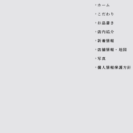
Footer navigati
ホーム
chevron_right
こだわり
chevron_right
お品書き
chevron_right
店内紹介
chevron_right
新着情報
chevron_right
店舗情報・地図
chevron_right
写真
chevron_right
個人情報保護方針
chevron_right