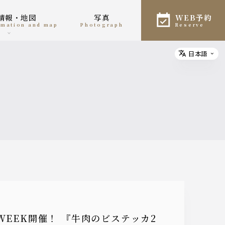
舗情報・地図
写真
WEB予約
ormation and map
photograph
reserve
日本語
Select
WEEK開催！ 『牛肉のビステッカ2