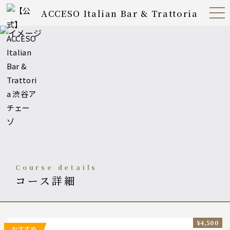
ACCESO Italian Bar & Trattoria
Open
Navig
ation
Menu
course details
コース詳細
¥4,500
おすすめ