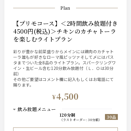
Plan
【プリモコース】＜2時間飲み放題付き
4500円(税込)＞チキンのカチャトーラ
を楽しむライトプラン
彩りが豊かな前菜盛りからメインには鶏肉のカチャト
ーラ誰もが好きなローマ風ピッツァそして〆にはパス
タまでついた全8品のライトプラン。スパークリングワ
イン・生ビール含む120分飲み放題付（Ｌ．Ｏは30分
前）
その他ご要望はコメント欄に記入もしくはお電話にて
賜ります。
4,500
¥
飲み放題メニュー
120分制
30品
（
ラストオーダー
:
30分前
）
ビール