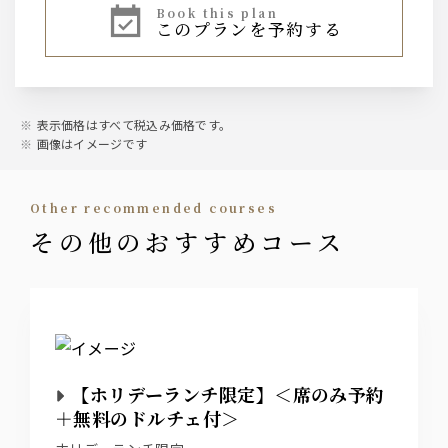
book this plan
このプランを予約する
生ビール
サントリー ザ・プレミアム・モルツ〈香る〉エール
ワイン
スパークリング、白ワイン、赤ワイン
表示価格はすべて税込み価格です。
画像はイメージです
カクテル
各種
other recommended courses
その他のおすすめコース
サワー
各種
ウィスキー
ハイボール
【ホリデーランチ限定】＜席のみ予約
ソフトドリンク
＋無料のドルチェ付＞
各種