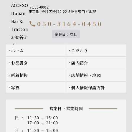
〒150-0002
東京都
渋谷区渋谷2-22-3渋谷東口ビル2F
050-3164-0450
call
定休日
:
なし
Footer navigation
ホーム
こだわり
chevron_right
chevron_right
お品書き
店内紹介
chevron_right
chevron_right
新着情報
店舗情報・地図
chevron_right
chevron_right
写真
個人情報保護方針
chevron_right
chevron_right
営業日・営業時間
日
:
11
:
30
~
15
:
00
17
:
00
~
21
:
00
月
:
11
:
30
~
15
:
00