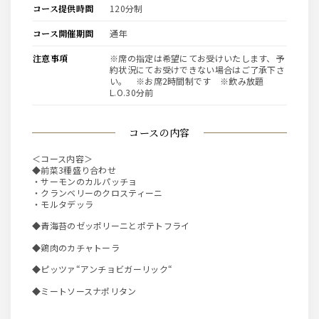
コース提供時間
120分制
コース開催期間
通年
注意事項
※席の指定は希望にてお受けいたします、予
約状況にてお受けできない場合はご了承下さ
い。 ※お席2時間制です ※飲み放題
L.O.30分前
コースの内容
＜コース内容＞
◆前菜3種盛り合わせ
・サーモンのカルパッチョ
・クランベリーのクロスティーニ
・モルタデッラ
◆青海苔のゼッポリーニとポテトフライ
◆鶏肉のカチャトーラ
◆ピッツァ“アンチョビガーリック“
◆ミートソースナポリタン