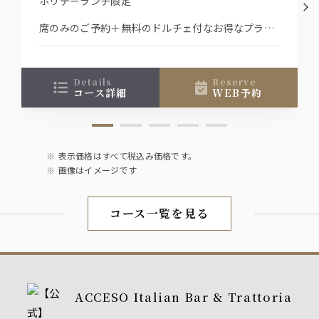
ホリデーランチ限定
席のみのご予約＋無料のドルチェ付なお得なプラン
ゆったりとした店内で休日の贅沢なランチを堪能し
てみませんか
ドルチェのご用意は前日までのご予約の方限定とさ
details
reserve
コース詳細
WEB予約
せて頂きます
ご理解賜りますよう宜しくお願いいたします
表示価格はすべて税込み価格です。
画像はイメージです
コース一覧を見る
ACCESO Italian Bar & Trattoria