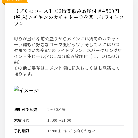
【プリモコース】＜2時間飲み放題付き4500円
(税込)＞チキンのカチャトーラを楽しむライトプ
ラン
彩りが豊かな前菜盛りからメインには鶏肉のカチャト
ーラ誰もが好きなローマ風ピッツァそして〆にはパス
タまでついた全8品のライトプラン。スパークリングワ
イン・生ビール含む120分飲み放題付（Ｌ．Ｏは30分
前）
その他ご要望はコメント欄に記入もしくはお電話にて
賜ります。
利用可能人数
2〜30名様
来店時間
17:00〜21:00
予約期限
15:00までにご予約ください