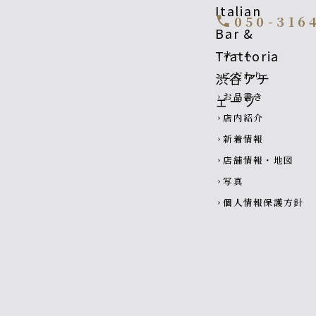
050-316
call
Footer navigatio
ホーム
chevron_right
こだわり
chevron_right
お品書き
chevron_right
店内紹介
chevron_right
新着情報
chevron_right
店舗情報・地図
chevron_right
写真
chevron_right
個人情報保護方針
chevron_right