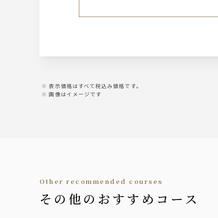
生ビール
サントリー ザ・プレミアム・モルツ〈香
ワイン
スパークリング、白ワイン、赤ワイン
カクテル
各種
表示価格はすべて税込み価格です。
画像はイメージです
サワー
各種
ウィスキー
ハイボール
ソフトドリンク
other recommended courses
その他のおすすめコース
各種