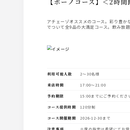
【ボーノコース】＜2時
アチェーゾオススメのコース。彩り豊かな前菜から始まり、名物のレッドチキンやピッツァ、メインには豚肉のグリル、アチェーゾ自慢のパスタま
でついて全9品の大満足コース。飲み放
利用可能人数
2〜30名様
来店時間
17:00〜21:00
予約期限
15:00までにご予約くださ
コース提供時間
120分制
コース開催期間
2026-12-30まで
注意事項
※席の指定は希望にてお受けいたします、予約状況