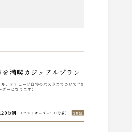
料理を満喫カジュアルプラン
リル、アチェーゾ自慢のパスタまでついて全9
ーダーとなります）
120分制
30品
（
ラストオーダー
:
30分前
）