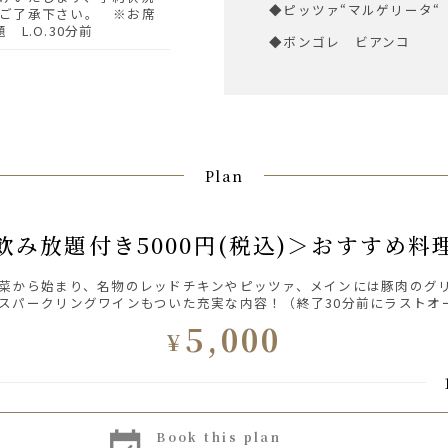
◆ピッツァ“マルゲリータ“
ご了承下さい。 ※お席
L.O.30分前
◆ボンゴレ ビアンコ
Plan
間飲み放題付き5000円(税込)＞おすすめ
菜から始まり、名物のレッドチキンやピッツァ、メインには豚肉のグ
スパークリングワインもついた充実な内容！（終了30分前にラストオ
5,000
¥
book this plan