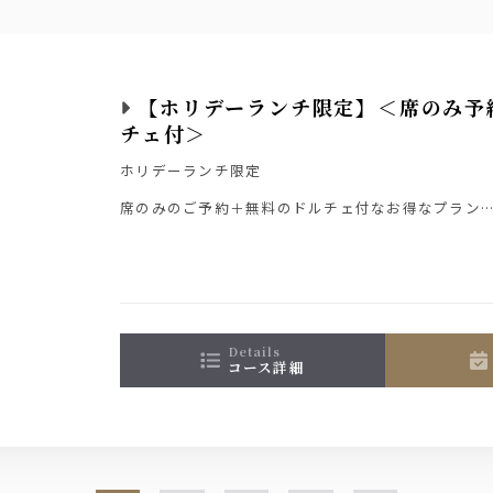
【ホリデーランチ限定】＜席のみ予
チェ付＞
ホリデーランチ限定
席のみのご予約＋無料のドルチェ付なお得なプラン
ゆったりとした店内で休日の贅沢なランチを堪能し
ドルチェのご用意は前日までのご予約の方限定とさ
ご理解賜りますよう宜しくお願いいたします
details
コース詳細