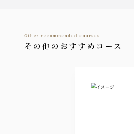
サワー
レモンサワー，グレープフルーツサワー，
【ノンアルコールカクテル】
ラズベリー，青リング，パイナップル
（ソーダ，オレンジ，グレープフルーツ割
other recommended courses
ソフトドリンク
その他のおすすめコース
ジンジャーエール。ペプシコーラ，炭酸水
オレンジジュース，グレープフルーツジュ
烏龍茶