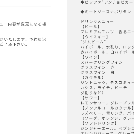
◆ピッツァ“アンチョビガー
◆ミートソースナポリタン
ドリンクメニュー
【ビール】
プレミアムモルツ 香るエ
【ウイスキー】
けいたします、予約状況
“ジムビーム“
ご了承下さい。
ハイボール、水割り、ロッ
赤ハイボール，白ハイボー
【ワイン】
スパークリングワイン
グラスワイン 赤
グラスワイン 白
【カクテル】
ジントニック，モスコミュ
カシス，ライチ，ピーチ 
ダ割りなど）
【サワー】
レモンサワー，グレープフ
【ノンアルコールカクテル
ラズベリー，青リング，パ
（ソーダ，オレンジ，グレ
【ソフトドリンク】
ジンジャーエール。ペプシ
オレンジジュース，グレー