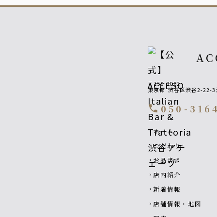
AC
〒150-0002
東京都
渋谷区渋谷2-22-
050-316
call
Footer navigatio
ホーム
chevron_right
こだわり
chevron_right
お品書き
chevron_right
店内紹介
chevron_right
新着情報
chevron_right
店舗情報・地図
chevron_right