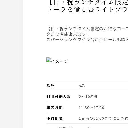
【日・祝ランチタイム限定コース】＜２時間飲み放題付き４０００円（税込）＞鶏肉のカチャ
トーラを愉しむライトプ
【日・祝ランチタイム限定のお得なコース】季節の前菜盛り合わせ、口当たりよいローマ風ピッツァ、チキンのカチャトーラをメインに、〆のパス
タまで堪能出来ます。
スパークリングワイン含む生ビールも飲
品数
8品
利用可能人数
2〜10名様
来店時間
11:30〜17:00
予約期限
1日前の22:00までにご