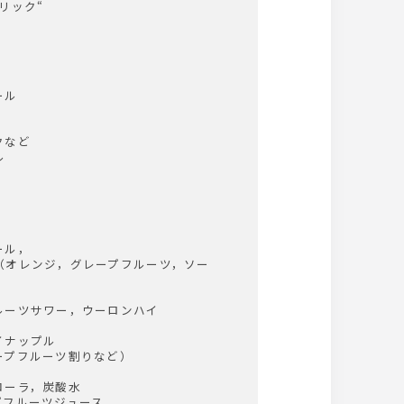
リック“
ール
クなど
ル
ール，
（オレンジ，グレープフルーツ，ソー
ルーツサワー，ウーロンハイ
】
イナップル
ープフルーツ割りなど）
コーラ，炭酸水
プフルーツジュース