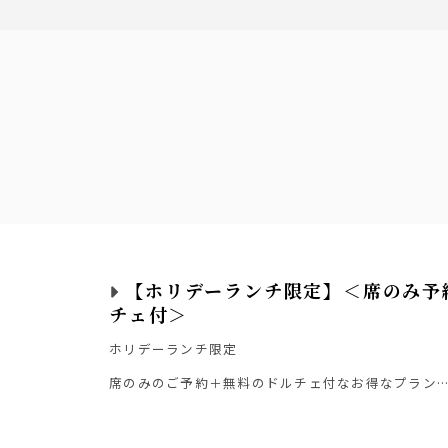
ウーロンハイ
りなど）
ース
【ホリデーランチ限定】＜席のみ予
チェ付＞
ホリデーランチ限定
席のみのご予約＋無料のドルチェ付なお得なプラン
ゆったりとした店内で休日の贅沢なランチを堪能し
ドルチェのご用意は前日までのご予約の方限定とさ