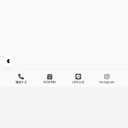
Appearance mode switch
電話する
WEB予約
LINE公式
Instagram
Our Store's Commitment
.
1
駅近
酒場ダルマの宴会