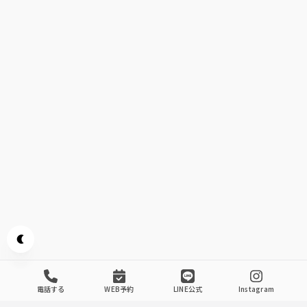
Appearance mode switch
電話する
WEB予約
LINE公式
Instagram