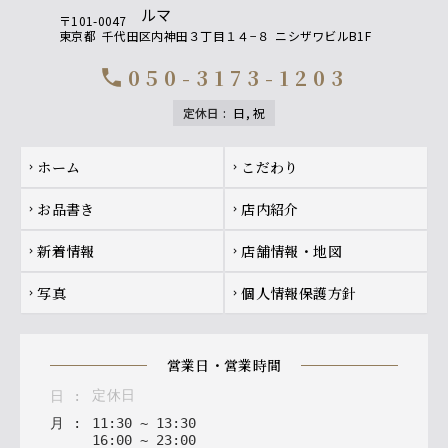
〒101-0047
東京都
千代田区内神田３丁目１４−８
ニシザワビルB1F
050-3173-1203
call
定休日
:
日, 祝
Footer navigation
ホーム
こだわり
chevron_right
chevron_right
お品書き
店内紹介
chevron_right
chevron_right
新着情報
店舗情報・地図
chevron_right
chevron_right
写真
個人情報保護方針
chevron_right
chevron_right
営業日・営業時間
定休日
日
:
月
:
11
:
30
~
13
:
30
16
:
00
~
23
:
00