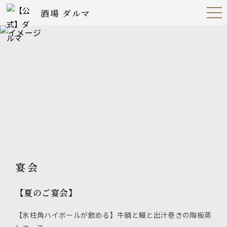
酒場 ダルマ
Open
Navig
ation
Menu
宴会
【夏のご宴会】
【氷柱角ハイボールが飲める】牛鍋と鰻と出汁巻きの陶板蒸