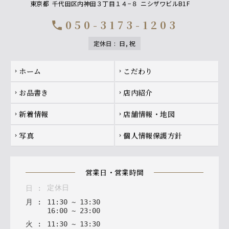
東京都
千代田区内神田３丁目１４−８
ニシザワビルB1F
050-3173-1203
call
定休日
:
日, 祝
Footer navigation
ホーム
こだわり
chevron_right
chevron_right
お品書き
店内紹介
chevron_right
chevron_right
新着情報
店舗情報・地図
chevron_right
chevron_right
写真
個人情報保護方針
chevron_right
chevron_right
営業日・営業時間
定休日
日
:
月
:
11
:
30
~
13
:
30
16
:
00
~
23
:
00
火
:
11
:
30
~
13
:
30