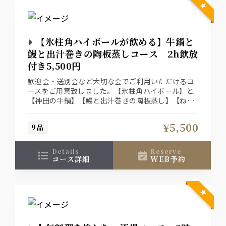
【氷柱角ハイボールが飲める】牛鍋と
鰻と出汁巻きの陶板蒸しコース 2h飲放
付き5,500円
歓迎会・送別会など大切な会でご利用いただけるコ
ースをご用意致しました。【氷柱角ハイボール】と
【神田の牛鍋】【鰻と出汁巻きの陶板蒸し】【ねぎ
巻き鱧天】調理長が腕を振るう料理の数々をご堪能
くださいませ。
¥5,500
9品
details
reserve
コース詳細
WEB予約