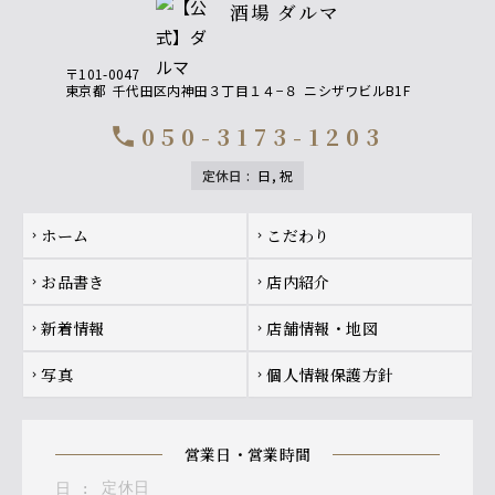
酒場 ダルマ
〒101-0047
東京都
千代田区内神田３丁目１４−８
ニシザワビルB1F
050-3173-1203
call
定休日
:
日, 祝
Footer navigation
ホーム
こだわり
chevron_right
chevron_right
お品書き
店内紹介
chevron_right
chevron_right
新着情報
店舗情報・地図
chevron_right
chevron_right
写真
個人情報保護方針
chevron_right
chevron_right
営業日・営業時間
定休日
日
: