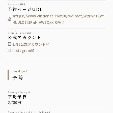
reserve URL
予約ページURL
https://www.clbdynac.com/#/redirect/WzrGhz2yY
4NULQ8r2PnHIAW8QxXrQV/
official account
公式アカウント
LINE公式アカウント
Instagram
budget
予算
average budget
平均予算
2,780円
average budget (lunch time)