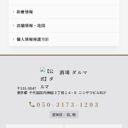
新着情報
店舗情報・地図
個人情報保護方針
酒場 ダルマ
〒101-0047
東京都
千代田区内神田３丁目１４−８
ニシザワビルB1F
050-3173-1203
call
定休日
:
日, 祝
Footer navigation