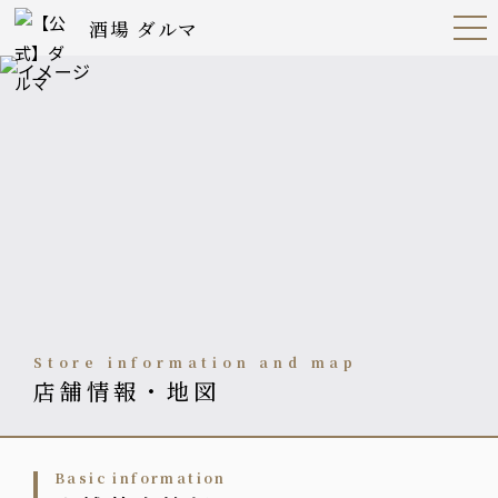
酒場 ダルマ
Open
Navig
ation
Menu
Store information and map
店舗情報・地図
basic information