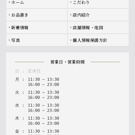
ホーム
こだわり
chevron_right
chevron_right
お品書き
店内紹介
chevron_right
chevron_right
新着情報
店舗情報・地図
chevron_right
chevron_right
写真
個人情報保護方針
chevron_right
chevron_right
営業日・営業時間
定休日
日
:
月
:
11
:
30
~
13
:
30
16
:
00
~
23
:
00
火
:
11
:
30
~
13
:
30
16
:
00
~
23
:
00
水
:
11
:
30
~
13
:
30
16
:
00
~
23
:
00
木
:
11
:
30
~
13
:
30
16
:
00
~
23
:
00
金
:
11
:
30
~
13
:
30