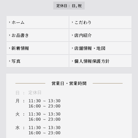
定休日
:
日, 祝
Footer navigation
ホーム
こだわり
chevron_right
chevron_right
お品書き
店内紹介
chevron_right
chevron_right
新着情報
店舗情報・地図
chevron_right
chevron_right
写真
個人情報保護方針
chevron_right
chevron_right
営業日・営業時間
定休日
日
:
月
:
11
:
30
~
13
:
30
16
:
00
~
23
:
00
火
:
11
:
30
~
13
:
30
16
:
00
~
23
:
00
水
:
11
:
30
~
13
:
30
16
:
00
~
23
:
00