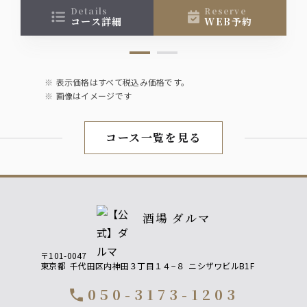
ノンアルコール
details
reserve
コース詳細
WEB予約
ウーロン茶・オールフリー
表示価格はすべて税込み価格です。
画像はイメージです
コース一覧を見る
酒場 ダルマ
〒101-0047
東京都
千代田区内神田３丁目１４−８
ニシザワビルB1F
050-3173-1203
call