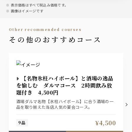
表示価格はすべて税込み価格です。
画像はイメージです
サワー
レモンサワー・バイスサワー・梅干しサワー・翠ジンソー
ダ・ピーチウーロン・ほうじ茶ハイ
other recommended courses
その他のおすすめコース
ワイン
ワイン（赤・白）
梅酒
梅酒
【名物氷柱ハイボール】と酒場の逸品
を愉しむ ダルマコース 2時間飲み放
焼酎
題付き 4,500円
芋・麦
酒場ダルマ名物【氷柱ハイボール】に合う酒場の一
品を取り揃えた当店人気の宴会コース。
日本酒
冷・燗
¥4,500
9品