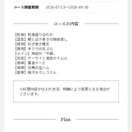
コース開催期間
2026-07-13〜2026-09-30
コースの内容
【刺身】刺身盛り合わせ
【温菜】鰻と出汁巻きの陶板蒸し
【揚物】ねぎ巻き鱧天
【揚物】オクラの天ぷら
【メイン】神田の〝牛鍋〟
【冷菜】ザーサイと青菜のナムル
【相棒】薫香チーズ
【相棒】合鴨の生ハム
【食事】柚子おろしうどん
※料理内容が仕入れ状況、時期により変更となる場合が
ございます。
Plan