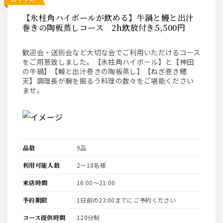
【氷柱角ハイボールが飲める】牛鍋と鰻と出汁
巻きの陶板蒸しコース 2h飲放付き5,500円
歓迎会・送別会など大切な会でご利用いただけるコース
をご用意致しました。【氷柱角ハイボール】と【神田
の牛鍋】【鰻と出汁巻きの陶板蒸し】【ねぎ巻き鱧
天】調理長が腕を振るう料理の数々をご堪能ください
ませ。
品数
9品
利用可能人数
2〜18名様
来店時間
16:00〜21:00
予約期限
1日前の23:00までにご予約ください
コース提供時間
120分制