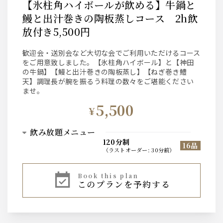
【氷柱角ハイボールが飲める】牛鍋と
鰻と出汁巻きの陶板蒸しコース 2h飲
放付き5,500円
歓迎会・送別会など大切な会でご利用いただけるコース
をご用意致しました。【氷柱角ハイボール】と【神田
の牛鍋】【鰻と出汁巻きの陶板蒸し】【ねぎ巻き鱧
天】調理長が腕を振るう料理の数々をご堪能ください
ませ。
5,500
¥
飲み放題メニュー
120分制
16品
（
ラストオーダー
:
30分前
）
ウィスキー
book this plan
このプランを予約する
氷柱ハイボールセット【角・氷柱・ソーダ・天然水】
ビール
サントリー ザ・プレミアム・モルツ