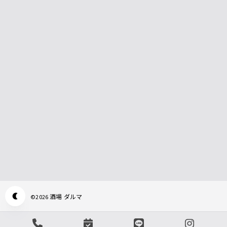
酒場 ダルマ
©
2026
Appearance mode switch