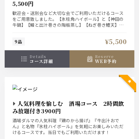
5,500円
歓迎会・送別会など大切な会でご利用いただけるコース
をご用意致しました。【氷柱角ハイボール】と【神田の
牛鍋】【鰻と出汁巻きの陶板蒸し】【ねぎ巻き鱧天】調
理長が腕を振るう料理の数々をご堪能くださいませ。
¥5,500
9品
details
reserve
コース詳細
WEB予約
人気料理を愉しむ 酒場コース 2時間飲
み放題付き3900円
酒場ダルマの人気料理『鶏のから揚げ』『牛出汁おで
ん』と名物『氷柱ハイボール』を気軽にお楽しみいただ
けるコースです。当日でもご利用いただけます！