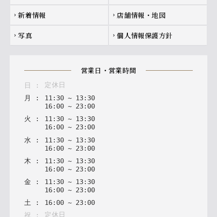
新着情報
店舗情報・地図
chevron_right
chevron_right
写真
個人情報保護方針
chevron_right
chevron_right
営業日・営業時間
定休日
日
:
月
:
11
:
30
~
13
:
30
16
:
00
~
23
:
00
火
:
11
:
30
~
13
:
30
16
:
00
~
23
:
00
水
:
11
:
30
~
13
:
30
16
:
00
~
23
:
00
木
:
11
:
30
~
13
:
30
16
:
00
~
23
:
00
金
:
11
:
30
~
13
:
30
16
:
00
~
23
:
00
土
:
16
:
00
~
23
:
00
定休日
祝
: