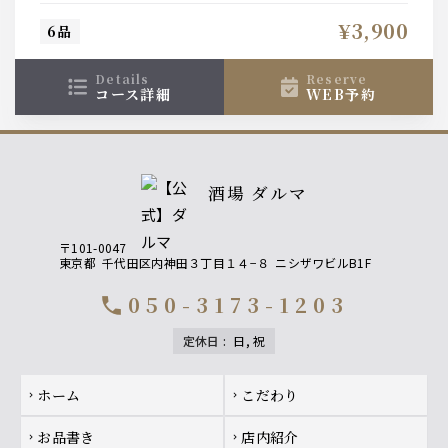
¥3,900
6品
details
reserve
コース詳細
WEB予約
酒場 ダルマ
〒101-0047
東京都
千代田区内神田３丁目１４−８
ニシザワビルB1F
050-3173-1203
call
定休日
:
日, 祝
Footer navigation
ホーム
こだわり
chevron_right
chevron_right
お品書き
店内紹介
chevron_right
chevron_right