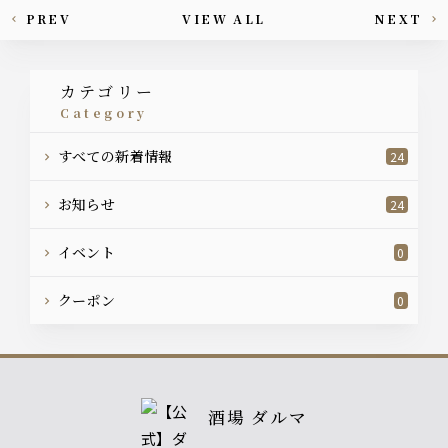
PREV
VIEW ALL
NEXT
This article's paging
カテゴリー
category
すべての新着情報
24
お知らせ
24
イベント
0
クーポン
0
酒場 ダルマ