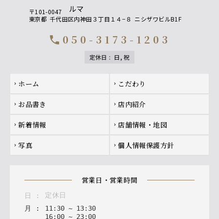
〒101-0047
東京都
千代田区内神田３丁目１４−８
ニシザワビルB1F
050-3173-1203
call
定休日
:
日, 祝
Footer navigation
ホーム
こだわり
chevron_right
chevron_right
お品書き
店内紹介
chevron_right
chevron_right
新着情報
店舗情報・地図
chevron_right
chevron_right
写真
個人情報保護方針
chevron_right
chevron_right
営業日・営業時間
定休日
日
:
月
:
11
:
30
~
13
:
30
16
:
00
~
23
:
00