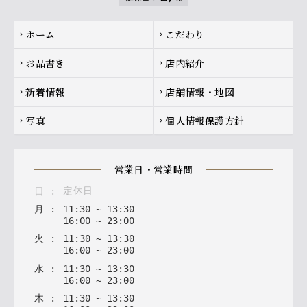
Footer navigation
ホーム
こだわり
chevron_right
chevron_right
お品書き
店内紹介
chevron_right
chevron_right
新着情報
店舗情報・地図
chevron_right
chevron_right
写真
個人情報保護方針
chevron_right
chevron_right
営業日・営業時間
定休日
日
:
月
:
11
:
30
~
13
:
30
16
:
00
~
23
:
00
火
:
11
:
30
~
13
:
30
16
:
00
~
23
:
00
水
:
11
:
30
~
13
:
30
16
:
00
~
23
:
00
木
:
11
:
30
~
13
:
30