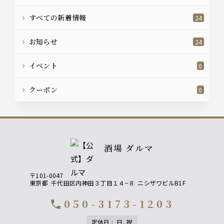
すべての新着情報
24
お知らせ
24
イベント
0
クーポン
0
酒場 ダルマ
〒101-0047
東京都
千代田区内神田３丁目１４−８
ニシザワビルB1F
050-3173-1203
call
定休日
:
日, 祝