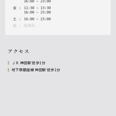
16
:
00
~
23
:
00
金
:
11
:
30
~
13
:
30
16
:
00
~
23
:
00
土
:
16
:
00
~
23
:
00
定休日
祝
:
アクセス
ＪＲ 神田駅 徒歩1分
地下鉄銀座線 神田駅 徒歩1分