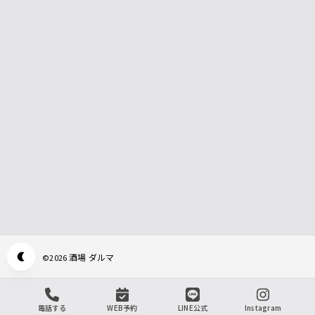
酒場 ダルマ
©
2026
Appearance mode switch
電話する
WEB予約
LINE公式
Instagram