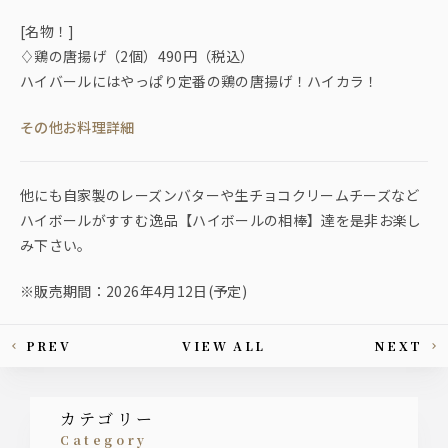
[名物！]
♢鶏の唐揚げ（2個）490円（税込）
ハイバールにはやっぱり定番の鶏の唐揚げ！ハイカラ！
その他お料理詳細
他にも自家製のレーズンバターや生チョコクリームチーズなど
ハイボールがすすむ逸品【ハイボールの相棒】達を是非お楽し
み下さい。
※販売期間：2026年4月12日(予定)
PREV
VIEW ALL
NEXT
This article's paging
カテゴリー
category