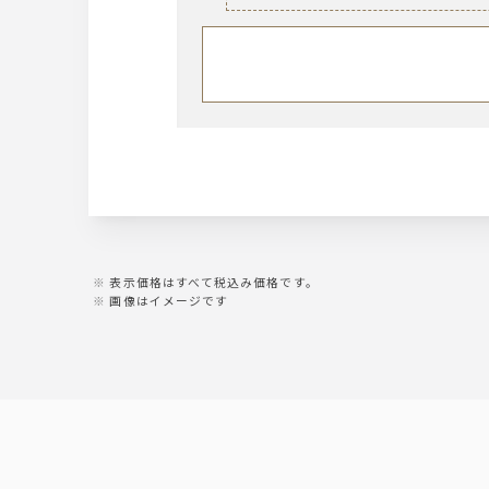
・黒丸 黒（芋）
ウィスキー
・山紫水明（麦）
【世界の五大ウイスキー】
※ロック、水割り、ソーダ割り、お
日本：角
イギリス：バランタイン
ノンアルコール
アイルランド：カネマラ
カナダ：カナディアンクラブ
・ウーロン茶
アメリカ：ジムビーム
・グレープフルーツジュース
※ロック、水割り、ソーダ割り、お
・オレンジジュース
・オールフリー（ノンアルコール
サワー
・レモンサワー
・トマトサワー
表示価格はすべて税込み価格です。
・梅干しサワー
画像はイメージです
・緑茶ハイ
・柚子サワー
梅酒
サントリー 南高梅酒
※ロック、水割り、ソーダ割り、お
ジン