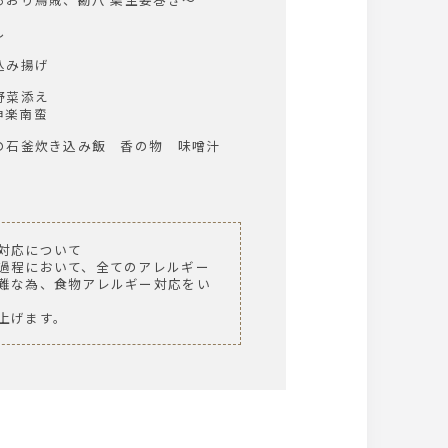
し
込み揚げ
野菜添え
楽南蛮
の石釜炊き込み飯 香の物 味噌汁
対応について
過程において、全てのアレルギー
難な為、食物アレルギー対応をい
上げます。