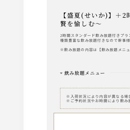
【盛夏(せいか)】＋2時間スタンダード飲放題付～鮑、金目鯛、黒毛和牛など旬味覚、
贅を愉しむ～
2時間スタンダード飲み放題付きプラ
種類豊富な飲み放題付きなので幹事
※飲み放題の内容は【飲み放題メニ
飲み放題メニュー
ビール
ザ・プレミアム・モルツ 中瓶
※入荷状況により内容が異なる場
※ご予約状況やお時間により飲み
ウィスキー
～AMERICAN～ ジムビーム
※ロック、水割り、ソーダ割り、お