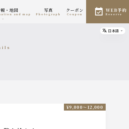
情報・地図
写真
クーポン
WEB予約
rmation and map
photograph
coupon
reserve
日本語
Select
ails
細
¥9,000〜12,000