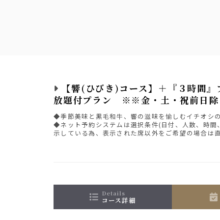
【響(ひびき)コース】＋『３時間』
放題付プラン ※※金・土・祝前日除
◆季節美味と黒毛和牛、響の滋味を愉しむイチオシ
◆ネット予約システムは選択条件(日付、人数、時間
ュット
示している為、表示された席以外をご希望の場合は
さい。
details
コース詳細