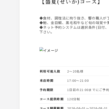
【盛夏(せいか)コー
◆食材、調理法に拘り抜き、響の職人が
◆鮑、金目鯛、黒毛和牛など旬の味覚や
◆ネット予約システムは選択条件(日付
下さい。
利用可能人数
2〜20名様
来店時間
17:00〜21:00
予約期限
1日前の21:00までにご
コース提供時間
120分制
コース開催期間
2026-06-01〜2026-08-31