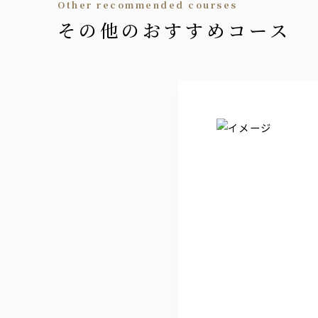
other recommended courses
ジャパンクラフト『六ROKU』
・ジンソーダ
その他のおすすめコース
・ジントニック
ウォッカ
ジャパンクラフト『白HAKU』
・ウォッカソーダ
・モスコミュール
ワイン
【赤】ヴィッラビアンキ ロッソ
【白】ヴィッラビアンキ ビアンコ
【泡】ラルス スプマンテ ブリ
日本酒
・千葉県 聖泉からくち
・新潟県 越乃景虎
・宮城県 伯楽星 特別純米
・福島県 末廣山廃純米
※冷 又は 燗でご用意