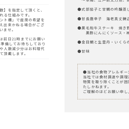
●式部茄子と甘鯛の吟醸蒸
れる仕組みです。
●甘長唐辛子 海老真丈鋳
ント欄」で座席の希望を
え出来かねる場合がござ
●黒毛和牛ステーキ 焼き
いませ。
黒酢にんにくソース・神
●金目鯛と生雲丹・いくら
を準備してお待ちしており
や人数減少分はお料理代
●甘味
て頂戴します。
●当社の食物アレルギー
当社では食材調達や調理
物質を取り除くことが困
たしかねます。
ご理解のほどお願い申し