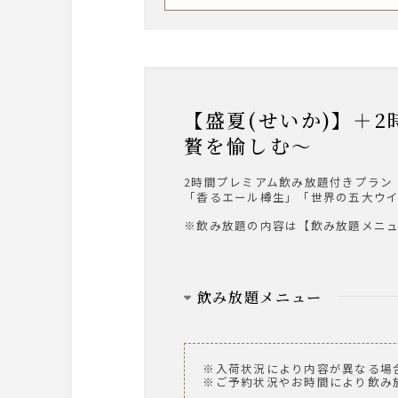
サワー
・レモンサワー
・トマトサワー
・梅干しサワー
・緑茶ハイ
・柚子サワー
【盛夏(せいか)】＋2時間プレミアム飲放題付～鮑、金目鯛、黒毛和牛など旬の味覚、
梅酒
贅を愉しむ～
サントリー 南高梅酒
※ロック、水割り、ソーダ割り、お
2時間プレミアム飲み放題付きプラン
「香るエール樽生」「世界の五大ウ
ワイン
※飲み放題の内容は【飲み放題メニ
【赤】ヴィッラビアンキ ロッソ
【白】ヴィッラビアンキ ビアンコ
飲み放題メニュー
日本酒
聖泉からくち
ビール
※冷 又は 燗でご用意
ザ・プレミアム・モルツ 中瓶
※入荷状況により内容が異なる場
ザ・プレミアム・モルツ 香るエ
※ご予約状況やお時間により飲み
焼酎