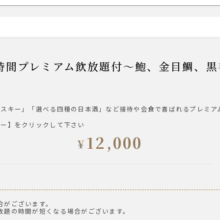
湯割り
イスキー」「選べる四種の日本酒」など接待や会食で喜ばれるプレミア
ュー】をクリックして下さい
12,000
¥
合がございます。
ール 樽生
放題の時間が短くなる場合がございます。