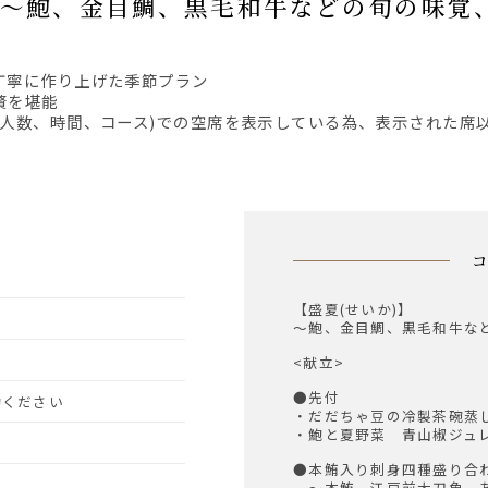
ス】 ～鮑、金目鯛、黒毛和牛などの旬の味
丁寧に作り上げた季節プラン
贅を堪能
、人数、時間、コース)での空席を表示している為、表示された席
【盛夏(せいか)】
～鮑、金目鯛、黒毛和牛な
<献立>
●先付
予約ください
・だだちゃ豆の冷製茶碗蒸
・鮑と夏野菜 青山椒ジュ
●本鮪入り刺身四種盛り合
～本鮪、江戸前太刀魚、あ