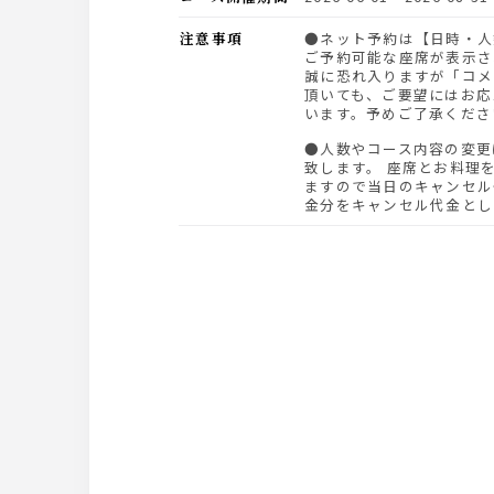
注意事項
●ネット予約は【日時・人数】を指定して頂くと、
ご予約可能な座席が表示さ
誠に恐れ入りますが「コメ
頂いても、ご要望にはお応
います。予めご了承くださ
●人数やコース内容の変更は前日21時までにお願い
致します。 座席とお料理
ますので当日のキャンセル
金分をキャンセル代金とし