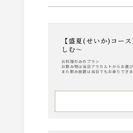
【盛夏(せいか)コース】飲み物別 ～鮑、金目鯛、黒毛和牛などの旬の味覚、贅を愉
しむ～
お料理のみのプラン
お飲み物は当日アラカルトからお選
また飲み放題は当日でもお承りでき