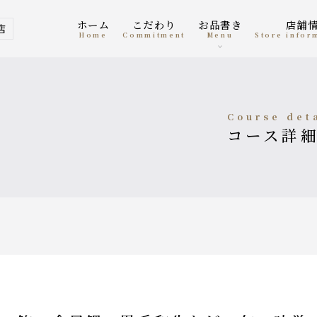
ホーム
こだわり
お品書き
店舗
店
home
Commitment
menu
Store info
course det
コース詳