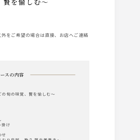
覚、贅を愉しむ～
以外をご希望の場合は直接、お店へご連絡
コースの内容
どの旬の味覚、贅を愉しむ～
し
レ掛け
わせ
おり烏賊、勘八 葉生姜巻き～