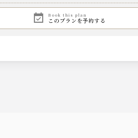
湯割り
book this plan
このプランを予約する
湯割り
ビールテイスト飲料）
湯割り