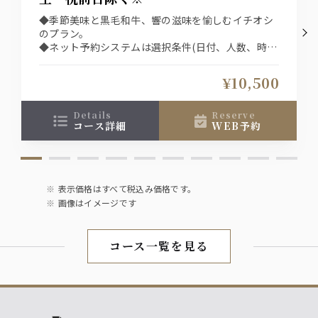
ジン
◆季節美味と黒毛和牛、響の滋味を愉しむイチオシ
ジャパンクラフト『六ROKU』
のプラン。
・ジンソーダ
◆ネット予約システムは選択条件(日付、人数、時
・ジントニック
間、コース)での空席を表示している為、表示された
席以外をご希望の場合は直接、お店へご連絡下さ
¥10,500
ウォッカ
い。
ジャパンクラフト『白HAKU』
・ウォッカソーダ
details
reserve
コース詳細
WEB予約
・モスコミュール
ワイン
【赤】ヴィッラビアンキ ロッソ
表示価格はすべて税込み価格です。
【白】ヴィッラビアンキ ビアンコ
画像はイメージです
【泡】ラルス スプマンテ ブリュット
日本酒
コース一覧を見る
・千葉県 聖泉からくち
・新潟県 越乃景虎
・宮城県 伯楽星 特別純米
・福島県 末廣山廃純米
※冷 又は 燗でご用意