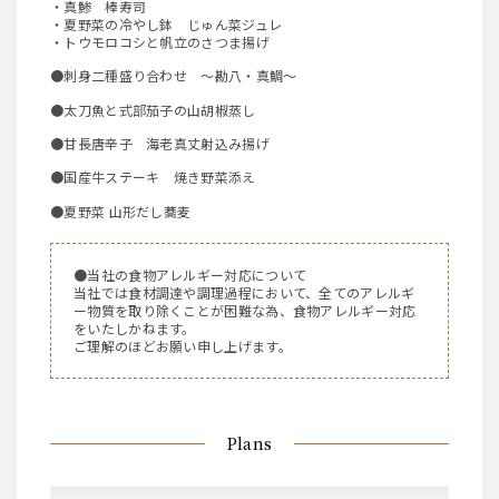
・真鯵 棒寿司
・夏野菜の冷やし鉢 じゅん菜ジュレ
・トウモロコシと帆立のさつま揚げ
●刺身二種盛り合わせ ～勘八・真鯛～
●太刀魚と式部茄子の山胡椒蒸し
●甘長唐辛子 海老真丈射込み揚げ
●国産牛ステーキ 焼き野菜添え
●夏野菜 山形だし蕎麦
●当社の食物アレルギー対応について
当社では食材調達や調理過程において、全てのアレルギ
ー物質を取り除くことが困難な為、食物アレルギー対応
をいたしかねます。
ご理解のほどお願い申し上げます。
Plans