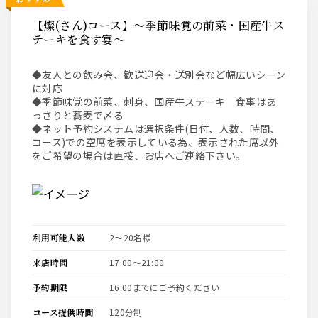
【燦(さん)コース】～季節味覚の前菜・国産牛ス
テーキを食す宴～
◆友人との飲み会、歓送迎会・送別会など幅広いシーン
に対応
◆季節味覚の前菜、刺身、国産牛ステーキ 食事はあ
っさりと蕎麦で〆る
◆ネット予約システムは選択条件(日付、人数、時間、
コース)での空席を表示している為、表示された席以外
をご希望の場合は直接、お店へご連絡下さい。
利用可能人数
2〜20名様
来店時間
17:00〜21:00
予約期限
16:00までにご予約ください
コース提供時間
120分制