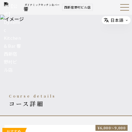
ダイナミックキッチン＆バー
西新宿野村ビル店
響
Open
Navig
ation
Menu
日本語
Select
course details
コース詳細
¥6,000〜9,000
おすすめ