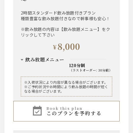
～
2時間スタンダード飲み放題付きプラン
種類豊富な飲み放題付きなので幹事様も安心！
※飲み放題の内容は【飲み放題メニュー】をク
リックして下さい
8,000
¥
飲み放題メニュー
120分制
（
ラストオーダー
:
30分前
）
ビール
※入荷状況により内容が異なる場合がございます。
※ご予約状況やお時間により飲み放題の時間が短く
ザ・プレミアム・モルツ 中瓶
なる場合がございます。
ウィスキー
book this plan
このプランを予約する
～AMERICAN～ ジムビーム
※ロック、水割り、ソーダ割り、お湯割り
サワー