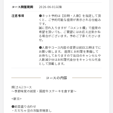
コース開催期間
2026-06-01以降
注意事項
●ネット予約は【日時・人数】を指定して頂
くと、ご予約可能な座席が表示される仕組み
です。
誠に恐れ入りますが「コメント欄」で座席の
希望を頂いても、ご要望にはお応え出来かね
る場合がございます。予めご了承くださいま
せ。
●人数やコース内容の変更は前日21時までに
お願い致します。 座席とお料理を準備して
お待ちしておりますので当日のキャンセルや
人数減少分はお料理代金分をキャンセル代金
として頂戴します。
コースの内容
燦(さん)コース
～季節味覚の前菜・国産牛ステーキを食す宴～
<献立>
●前菜盛り合わせ
・だだちゃ豆の冷製茶碗蒸し