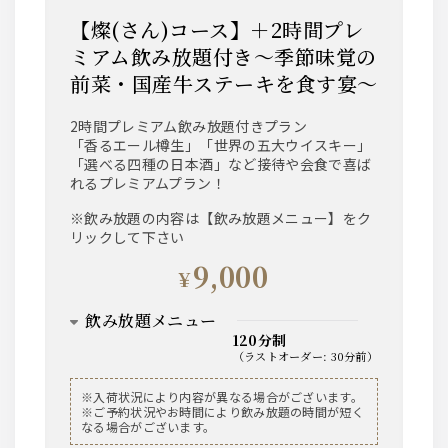
【燦(さん)コース】＋2時間プレ
・レモンサワー
・トマトサワー
ミアム飲み放題付き～季節味覚の
・梅干しサワー
・緑茶ハイ
前菜・国産牛ステーキを食す宴～
・柚子サワー
2時間プレミアム飲み放題付きプラン
梅酒
「香るエール樽生」「世界の五大ウイスキー」
「選べる四種の日本酒」など接待や会食で喜ば
サントリー 南高梅酒
れるプレミアムプラン！
※ロック、水割り、ソーダ割り、お湯割り
※飲み放題の内容は【飲み放題メニュー】をク
ワイン
リックして下さい
【赤】ヴィッラビアンキ ロッソ
9,000
¥
【白】ヴィッラビアンキ ビアンコ
飲み放題メニュー
日本酒
120分制
（
ラストオーダー
:
30分前
）
聖泉からくち
※冷 又は 燗でご用意
ビール
※入荷状況により内容が異なる場合がございます。
※ご予約状況やお時間により飲み放題の時間が短く
ザ・プレミアム・モルツ 中瓶
焼酎
なる場合がございます。
ザ・プレミアム・モルツ 香るエール 樽生