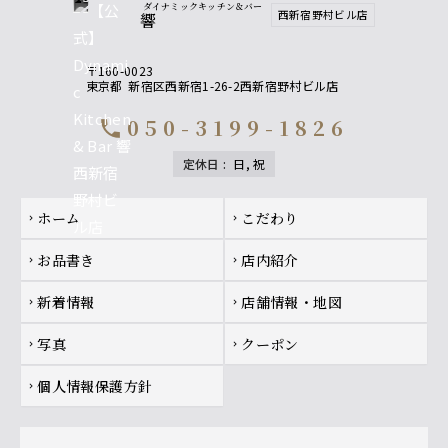
ダイナミックキッチン＆バー
西新宿野村ビル店
響
焼酎
・黒丸 黒（芋）
〒160-0023
・山紫水明（麦）
東京都
新宿区西新宿1-26-2西新宿野村ビル店
※ロック、水割り、ソーダ割り、お湯割り
050-3199-1826
call
ノンアルコール
定休日
:
日, 祝
・ウーロン茶
・グレープフルーツジュース
・オレンジジュース
Footer navigation
ホーム
こだわり
・オールフリー（ノンアルコールビールテイスト
chevron_right
chevron_right
飲料）
お品書き
店内紹介
chevron_right
chevron_right
新着情報
店舗情報・地図
chevron_right
chevron_right
写真
クーポン
chevron_right
chevron_right
個人情報保護方針
chevron_right