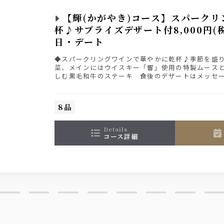
【輝(かがやき)コース】スパークリ
杯♪サプライズデザート付8,000円(
日・デート
◆スパークリングワインで華やかに乾杯♪季節を盛
菜、メインにはウイスキー「響」使用の特製ムース
しむ黒毛和牛のステーキ 食後のデザートはメッセ
ザートも付いた特別デートプラン
※デザートのメッセージを御希望の方は、御電話で
8品
details
コース詳細