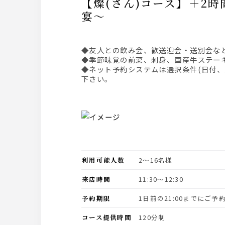
【燦(さん)コース】＋2時間スタンダード飲み放題～季節味覚の前菜・国産牛ステーキを食す
宴～
◆友人との飲み会、歓送迎会・送別会な
◆季節味覚の前菜、刺身、国産牛ステー
◆ネット予約システムは選択条件(日付
下さい。
利用可能人数
2〜16名様
来店時間
11:30〜12:30
予約期限
1日前の21:00までにご
コース提供時間
120分制