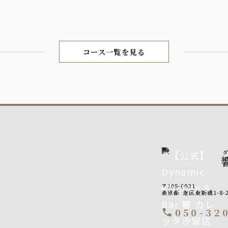
コース一覧を見る
〒105-0021
東京都
港区東新橋1-8-
050-32
call