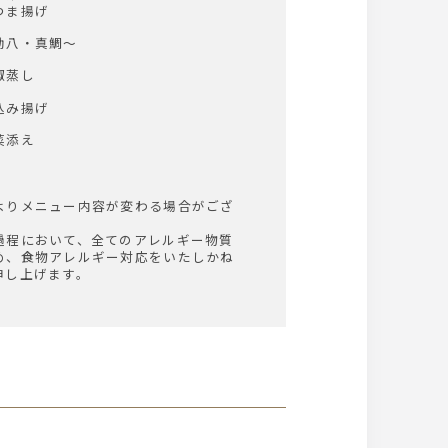
つま揚げ
勘八・真鯛～
椒蒸し
込み揚げ
菜添え
よりメニュー内容が変わる場合がござ
過程において、全てのアレルギー物質
め、食物アレルギー対応をいたしかね
申し上げます。