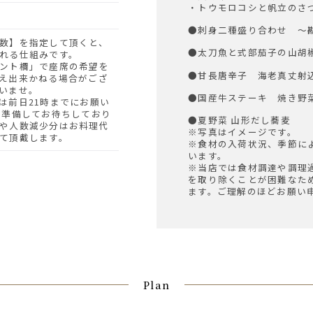
・トウモロコシと帆立のさ
●刺身二種盛り合わせ ～
●太刀魚と式部茄子の山胡
れる仕組みです。
ント欄」で座席の希望を
●甘長唐辛子 海老真丈射
え出来かねる場合がござ
いませ。
●国産牛ステーキ 焼き野
は前日21時までにお願い
を準備してお待ちしており
●夏野菜 山形だし蕎麦
や人数減少分はお料理代
※写真はイメージです。
て頂戴します。
※食材の入荷状況、季節に
います。
※当店では食材調達や調理
を取り除くことが困難なた
ます。ご理解のほどお願い
Plan