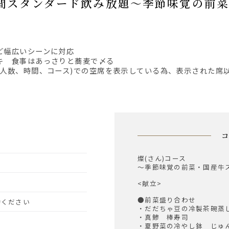
ど幅広いシーンに対応
キ 食事はあっさりと蕎麦で〆る
、人数、時間、コース)での空席を表示している為、表示された席
燦(さん)コース
～季節味覚の前菜・国産牛
<献立>
●前菜盛り合わせ
予約ください
・だだちゃ豆の冷製茶碗
・真鯵 棒寿司
・夏野菜の冷やし鉢 じゅ