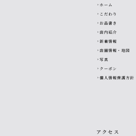
Footer navigati
ホーム
chevron_right
こだわり
chevron_right
お品書き
chevron_right
店内紹介
chevron_right
新着情報
chevron_right
店舗情報・地図
chevron_right
写真
chevron_right
クーポン
chevron_right
個人情報保護方針
chevron_right
アクセス