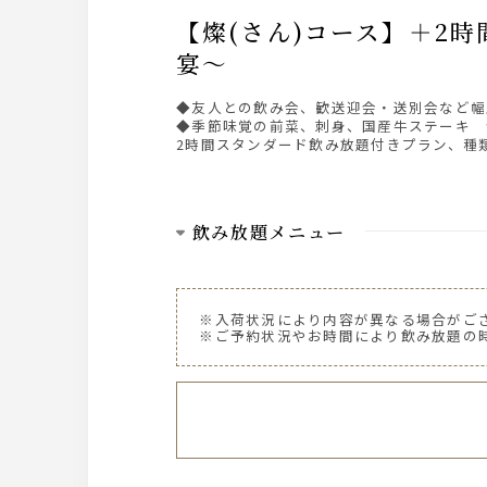
【燦(さん)コース】＋2時間スタンダード飲み放題～季節味覚の前菜・国産牛ステーキを食す
宴～
◆友人との飲み会、歓送迎会・送別会など幅
◆季節味覚の前菜、刺身、国産牛ステーキ 
2時間スタンダード飲み放題付きプラン、種
飲み放題メニュー
ビール
ザ・プレミアム・モルツ 中瓶
※入荷状況により内容が異なる場合がご
※ご予約状況やお時間により飲み放題の
ウイスキー
～AMERICAN～ ジムビーム
サワー・梅酒
・レモンサワー ・トマトサワー