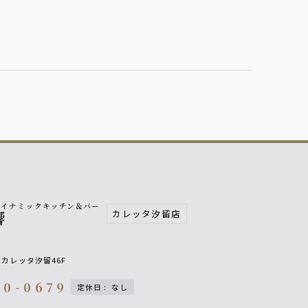
ダイナミックキッチン＆バー
カレッタ汐留店
響
2カレッタ汐留46F
00-0679
定休日
:
なし