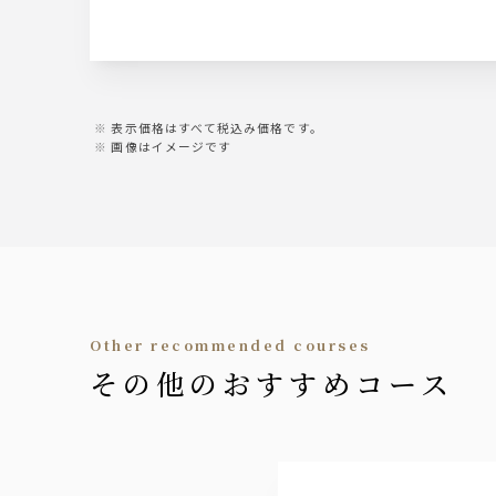
・梅干しサワー ・緑茶ハイ
・柚子サワー ・梅酒
ワイン
【赤】ヴィッラビアンキ ロッソ
【白】ヴィッラビアンキ ビアンコ
表示価格はすべて税込み価格です。
画像はイメージです
日本酒
聖泉からくち
（冷 又は 燗）
焼酎
・黒丸 黒（芋）
・山紫水明（麦）
other recommended courses
（水割、ソーダ割、ロック、お湯割）
その他のおすすめコース
ソフトドリンク
・ウーロン茶
・グレープフルーツ
・オレンジ