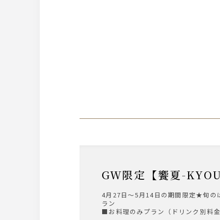
GW限定【饗夏-KY
4月27日～5月14日の期間限定★
ラン
■お料理のみプラン（ドリンク別料