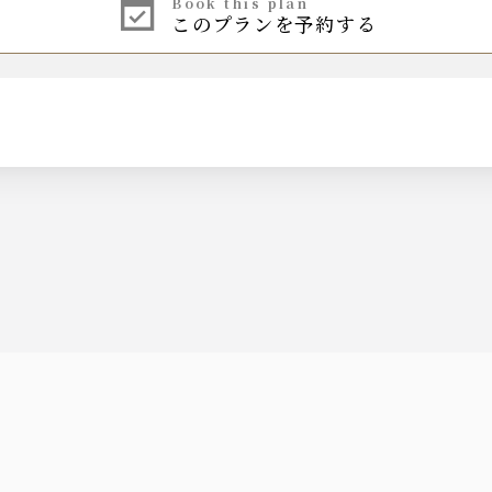
book this plan
このプランを予約する
キ ロッソ）
キ ビアンコ）