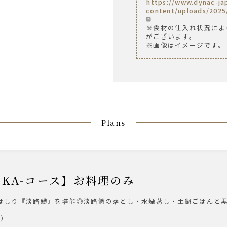
https://www.dynac-j
content/uploads/
※食材の仕入れ状況によ
がございます。
※画像はイメージです。
Plans
OUKA-コース】お料理のみ
旬のはしり『淡路鱧』を堪能◎淡路鱧の落とし・水煙蒸し・土鍋ごはんと
金）