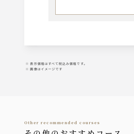
ザ・プレミアム・モルツ 中瓶
【ウィスキー】
ジムビーム
【サワー】
レモンサワー
グレープフルーツサワー
トマトサワー
表示価格はすべて税込み価格です。
柚子サワー
画像はイメージです
梅酒サワー
【ワイン】
グラスワイン 赤（ヴィッラビアン
グラスワイン 白（ヴィッラビアン
【日本酒】
★旬のはしり『夏酒』2種
other recommended courses
千秋蔵（冷酒）
その他のおすすめコース
黒獅子（熱燗）