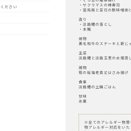
・サクラマスの棒寿司
予約ください
・蛍烏賊と菜花の酢味噌掛
造り
・淡路鱧の落とし
・本鮪
焼物
黒毛和牛のステーキと新じ
主菜
淡路鱧と淡路玉葱の水煙蒸
揚物
筍の桜海老真丈はさみ揚げ
食事
淡路鱧の土鍋ごはん
甘味
氷菓
※全てのアレルギー物質
物アレルギー対応をいた