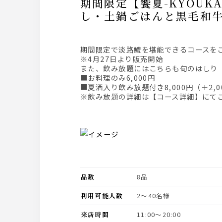
期間限定【饗夏-KYOUKA-コース】旬のはしり『淡路鱧』を堪能◎淡路鱧の落とし・水煙蒸
し・土鍋ごはんと黒毛和
期間限定で淡路鱧を堪能できるコース
※4月27日より販売開始
また、飲み放題にはこちらも旬のはしり
■お料理のみ6,000円
■夏酒入り飲み放題付き8,000円（＋2,0
※飲み放題の詳細は【コース詳細】にて
品数
8品
利用可能人数
2〜40名様
来店時間
11:00〜20:00