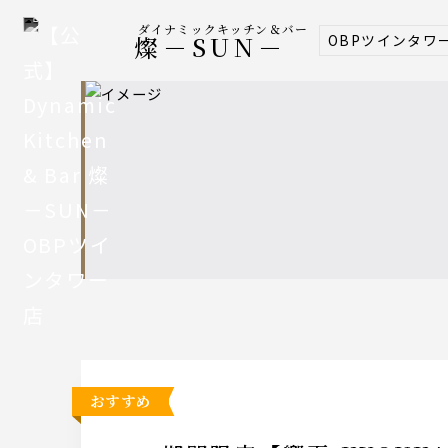
ダイナミックキッチン＆バー
OBPツインタワ
燦－SUN－
おすすめ