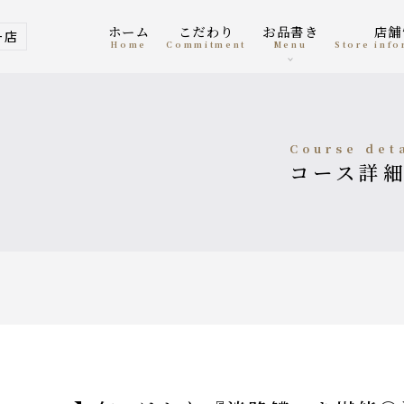
ホーム
こだわり
お品書き
店
ー店
home
Commitment
menu
Store inf
course det
コース詳