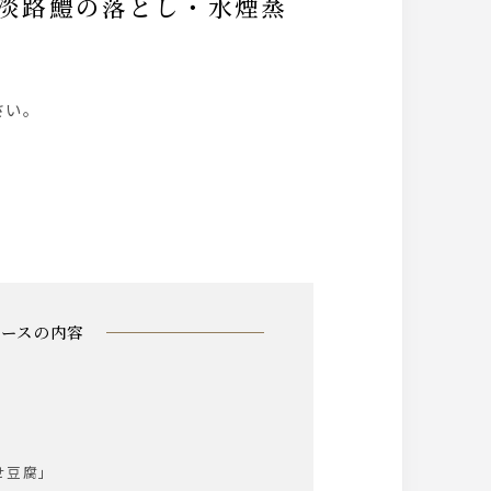
さい。
コースの内容
せ豆腐」