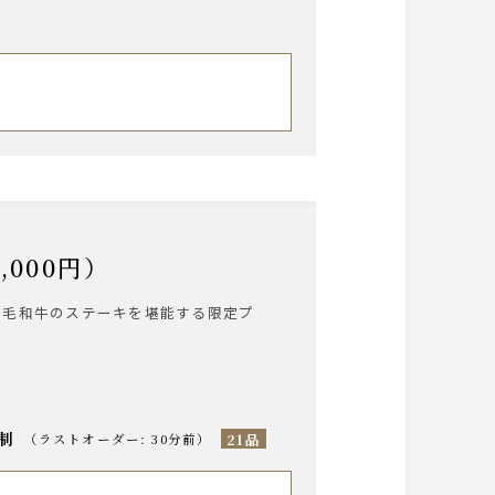
000円）
黒毛和牛のステーキを堪能する限定プ
分制
21品
（
ラストオーダー
:
30分前
）