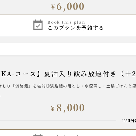
6,000
¥
book this plan
このプランを予約する
UKA-コース】夏酒入り飲み放題付き（＋2,
旬のはしり『淡路鱧』を堪能◎淡路鱧の落とし・水煙蒸し・土鍋ごはんと
）
8,000
¥
120