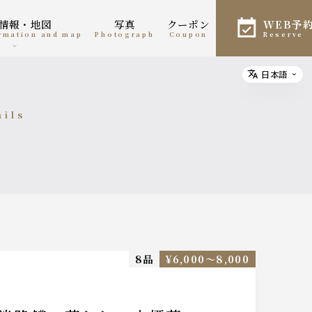
舗情報・地図
写真
クーポン
WEB予
ormation and map
photograph
coupon
reserve
日本語
Select
ails
細
8品
¥6,000〜8,000