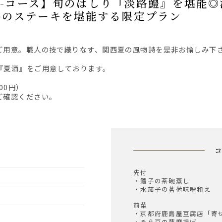
牛のステーキを堪能する限定プラン
をご用意。職人の技で織りなす、関西夏の風物詩を是非お愉しみ下
『夏酒』をご用意しております。
00円）
ご確認ください。
先付
・鱧子の茶碗蒸し
・水茄子の茗荷味噌和え
前菜
・京都府鹿島屋豆腐店「寄
・そら豆の薩摩揚げ