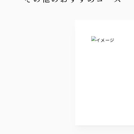
【焼酎・梅酒】（水割、ソー
麦焼酎
芋焼酎
南高梅酒
【ソフトドリンク】
ウーロン茶
グレープフルーツ
オレンジ
ペプシ
ジンジャーエール
オールフリー