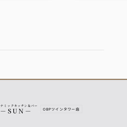
イナミックキッチン＆バー
OBPツインタワー店
－SUN－