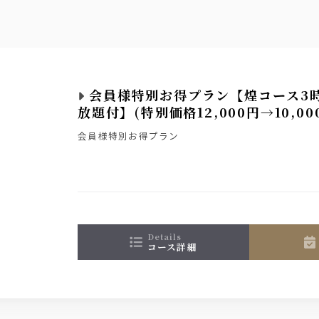
ダ割、ロック、お湯割）
会員様特別お得プラン【煌コース3
放題付】(特別価格12,000円→10,00
会員様特別お得プラン
details
コース詳細