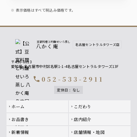
飲み放題をお付け出来ます
表示価格はすべて税込み価格です。
豆富料理と吟醸せいろ蒸し
名古屋セントラルタワーズ店
八かく庵
〒450-6013
愛知県
名古屋市中村区名駅1-1-4名古屋セントラルタワーズ13F
052-533-2911
call
定休日
:
なし
Footer navigation
ホーム
こだわり
chevron_right
chevron_right
お品書き
店内紹介
chevron_right
chevron_right
新着情報
店舗情報・地図
chevron_right
chevron_right