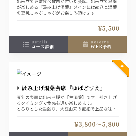
出来立て豆富食べ放題が付いた会席。出来立て湯葉
が楽しめる『汲み上げ湯葉』メインには勘八と湯葉
の豆乳しゃぶしゃぶがお楽しみ頂けます
¥5,500
details
reserve
コース詳細
WEB予約
汲み上げ湯葉会席『ゆばどすえ』
豆乳の表面に出来る膜が【生湯葉】です。引き上げ
るタイミングで食感も違い楽しめます。
とろりとした舌触り、大豆由来の繊細で上品な味わ
いお楽しみください。
まずは、そのまま湯葉本来の味をそのまま・・続け
¥3,800〜5,800
て出汁醤油や、特製餡などでお召し上がり頂きま
す。