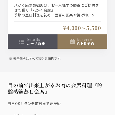
八かく庵のお勧めは、お一人様ずつ順番にご提供さ
せて頂く『八かく会席』
季節の豆皿料理を初め、豆富の田楽や揚げ物、メイ
ンにお好みで選べる小鍋料理が人気の会席です。
¥4,000〜5,500
前日21時迄のお申込でお1人様＋1,800円(税込)で飲
み放題をお付け出来ます
details
reserve
コース詳細
WEB予約
表示価格はすべて税込み価格です。
目の前で出来上がるお肉の会席料理『吟
醸蒸篭蒸し会席』
当日OK！ランチ前日まで要予約