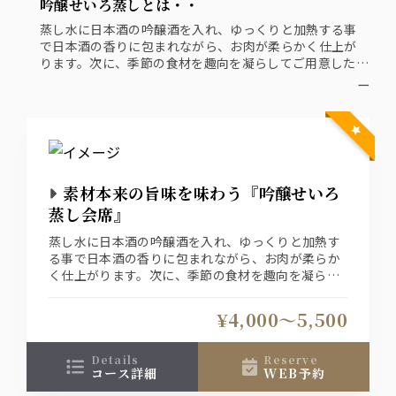
吟醸せいろ蒸しとは・・
蒸し水に日本酒の吟醸酒を入れ、ゆっくりと加熱する事
で日本酒の香りに包まれながら、お肉が柔らかく仕上が
ります。次に、季節の食材を趣向を凝らしてご用意した豆
富料理や野菜を蒸します。素材の旨味が凝縮された一品で
ー
す。
お肉は『黒毛和牛』『京都ぽーく』をご用意！どちらか
お悩みなら『両方』でもご用意できます！
ご提供の都合上、こちらのメイン料理は基本的には皆様
で取り分けて頂く形式になります
素材本来の旨味を味わう『吟醸せいろ
蒸し会席』
蒸し水に日本酒の吟醸酒を入れ、ゆっくりと加熱す
る事で日本酒の香りに包まれながら、お肉が柔らか
く仕上がります。次に、季節の食材を趣向を凝らし
てご用意した豆富料理や野菜を蒸します。素材の旨
味が凝縮された一品です。
¥4,000〜5,500
お肉は『黒毛和牛』『京都ぽーく』をご用意！どち
らかお悩みなら『両方』でもご用意できます！
ご提供の都合上、こちらのメイン料理は基本的には
details
reserve
コース詳細
WEB予約
皆様で取り分けて頂く形式になります
※前日21時迄のお申込でお1人様＋1,800円(税込)で