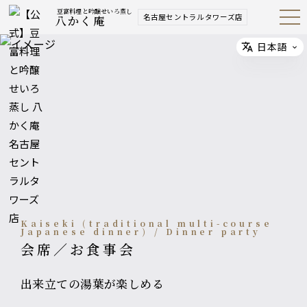
豆富料理と吟醸せいろ蒸し
名古屋セントラルタワーズ店
八かく庵
Open
Navig
ation
Menu
日本語
Select
Kaiseki (traditional multi-course
Japanese dinner) / Dinner party
会席／お食事会
出来立ての湯葉が楽しめる