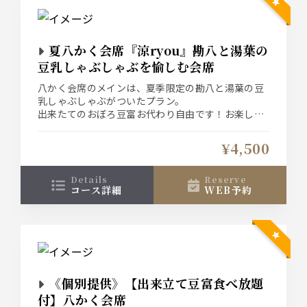
夏八かく会席『涼ryou』勘八と湯葉の
豆乳しゃぶしゃぶを愉しむ会席
八かく会席のメインは、夏季限定の勘八と湯葉の豆
乳しゃぶしゃぶがついたプラン。
出来たてのおぼろ豆富お代わり自由です！お楽しみ
くださいませ
¥4,500
details
reserve
コース詳細
WEB予約
《個別提供》【出来立て豆富食べ放題
付】八かく会席