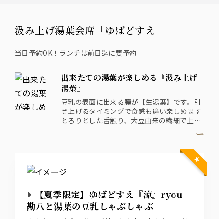
汲み上げ湯葉会席「ゆばどすえ」
当日予約OK！ランチは前日迄に要予約
出来たての湯葉が楽しめる『汲み上げ
湯葉』
豆乳の表面に出来る膜が【生湯葉】です。引
き上げるタイミングで食感も違い楽しめます
とろりとした舌触り、大豆由来の繊細で上品
な味わいお楽しみください。
ー
まずは、そのまま湯葉本来の味をそのま
ま・・続けて出汁醤油や、特製餡などでお召
し上がり頂きます
※2名様からのご注文で承ります
【夏季限定】ゆばどすえ『涼』ryou
勘八と湯葉の豆乳しゃぶしゃぶ