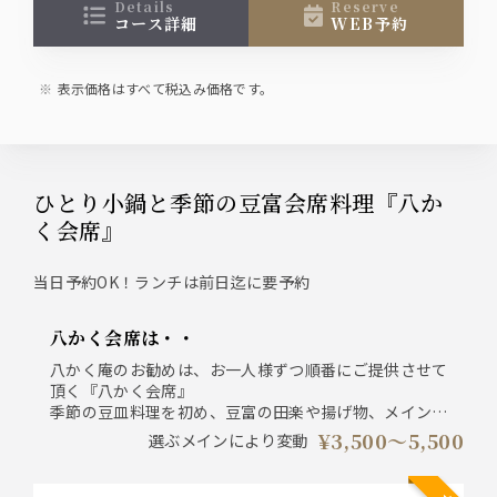
コースによりメインがお選びいただけます。
details
reserve
コース詳細
WEB予約
※お昼のご利用と飲み放題(1,800円)は、前日迄のご
予約で承っております
表示価格はすべて税込み価格です。
ひとり小鍋と季節の豆富会席料理『八か
く会席』
当日予約OK！ランチは前日迄に要予約
八かく会席は・・
八かく庵のお勧めは、お一人様ずつ順番にご提供させて
頂く『八かく会席』
季節の豆皿料理を初め、豆富の田楽や揚げ物、メインに
お好みで選べる小鍋料理が人気の会席です。
¥3,500〜5,500
選ぶメインにより変動