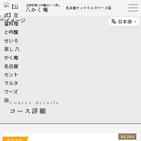
豆富料理と吟醸せいろ蒸し
名古屋セントラルタワーズ店
八かく庵
Open
Navig
ation
Menu
日本語
Select
course details
コース詳細
¥4,500
おすすめ