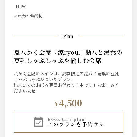
【甘味】
※お席は2時間制
Plan
夏八かく会席『涼ryou』勘八と湯葉の
豆乳しゃぶしゃぶを愉しむ会席
八かく会席のメインは、夏季限定の勘八と湯葉の豆乳
しゃぶしゃぶがついたプラン。
出来たてのおぼろ豆富お代わり自由です！お楽しみく
ださいませ
4,500
¥
book this plan
このプランを予約する