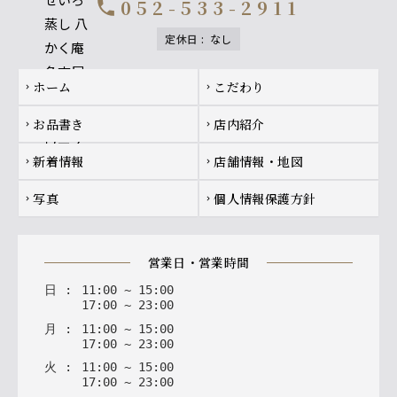
052-533-2911
call
定休日
:
なし
Footer navigation
ホーム
こだわり
chevron_right
chevron_right
お品書き
店内紹介
chevron_right
chevron_right
新着情報
店舗情報・地図
chevron_right
chevron_right
写真
個人情報保護方針
chevron_right
chevron_right
営業日・営業時間
日
:
11
:
00
~
15
:
00
17
:
00
~
23
:
00
月
:
11
:
00
~
15
:
00
17
:
00
~
23
:
00
火
:
11
:
00
~
15
:
00
17
:
00
~
23
:
00