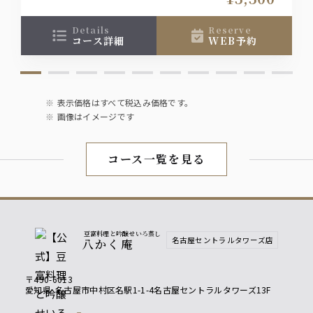
ます
details
reserve
コース詳細
WEB予約
表示価格はすべて税込み価格です。
画像はイメージです
コース一覧を見る
豆富料理と吟醸せいろ蒸し
名古屋セントラルタワーズ店
八かく庵
〒450-6013
愛知県
名古屋市中村区名駅1-1-4名古屋セントラルタワーズ13F