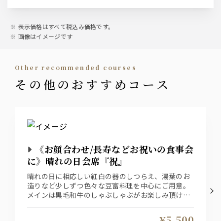
表示価格はすべて税込み価格です。
画像はイメージです
other recommended courses
その他のおすすめコース
《お顔合わせ/長寿などお祝いの食事会
に》晴れの日会席『祝』
晴れの日に相応しい紅白の器のしつらえ、湯葉のお
造りなど少しずつ色々な豆富料理を中心にご用意。
メインは黒毛和牛のしゃぶしゃぶがお楽しみ頂ける
会席料理です
お1人様＋1800円（税込）で飲み放題をお付け出来
¥5,500