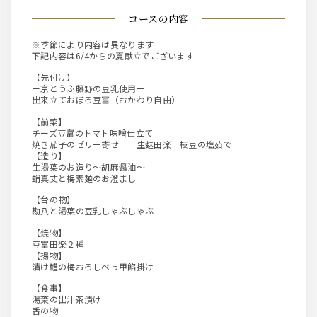
コースの内容
※季節により内容は異なります
下記内容は6/4からの夏献立でございます
【先付け】
ー京とうふ藤野の豆乳使用ー
出来立ておぼろ豆富（おかわり自由）
【前菜】
チーズ豆富のトマト味噌仕立て
焼き茄子のゼリー寄せ 生麩田楽 枝豆の塩茹で
【造り】
生湯葉のお造り～胡麻醤油～
蛸真丈と梅素麺のお澄まし
【台の物】
勘八と湯葉の豆乳しゃぶしゃぶ
【焼物】
豆富田楽２種
【揚物】
漬け鱧の梅おろしべっ甲餡掛け
【食事】
湯葉の出汁茶漬け
香の物