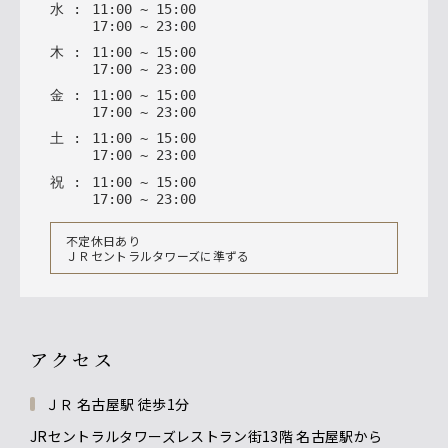
水
:
11
:
00
~
15
:
00
17
:
00
~
23
:
00
木
:
11
:
00
~
15
:
00
17
:
00
~
23
:
00
金
:
11
:
00
~
15
:
00
17
:
00
~
23
:
00
土
:
11
:
00
~
15
:
00
17
:
00
~
23
:
00
祝
:
11
:
00
~
15
:
00
17
:
00
~
23
:
00
不定休日あり
ＪＲセントラルタワーズに準ずる
アクセス
ＪＲ 名古屋駅 徒歩1分
JRセントラルタワーズレストラン街13階 名古屋駅から